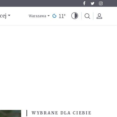
11
°
cej
Warszawa
WYBRANE DLA CIEBIE