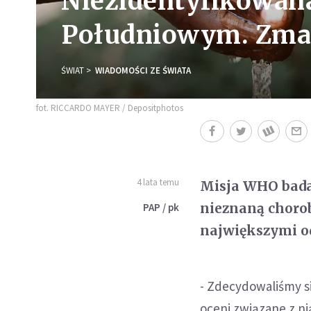
Niezidentyfikowan
Południowym. Zmar
ŚWIAT
WIADOMOŚCI ZE ŚWIATA
fot. RICCARDO MAYER / Depositphotos
4 lata temu
Misja WHO bada 
nieznaną chorob
PAP / pk
największymi od
- Zdecydowaliśmy si
oceni związane z ni