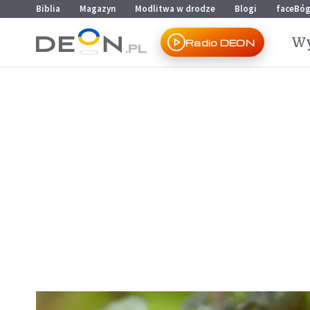
Przejdź do menu głównego
Przejdź do treści
Biblia
Magazyn
Modlitwa w drodze
Blogi
faceBó
Wy
Radio DEON