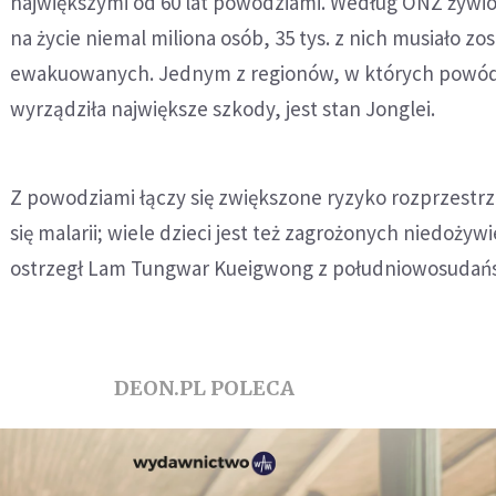
największymi od 60 lat powodziami. Według ONZ żywio
na życie niemal miliona osób, 35 tys. z nich musiało zo
ewakuowanych. Jednym z regionów, w których powó
wyrządziła największe szkody, jest stan Jonglei.
Z powodziami łączy się zwiększone ryzyko rozprzestrz
się malarii; wiele dzieci jest też zagrożonych niedożyw
ostrzegł Lam Tungwar Kueigwong z południowosudań
DEON.PL POLECA