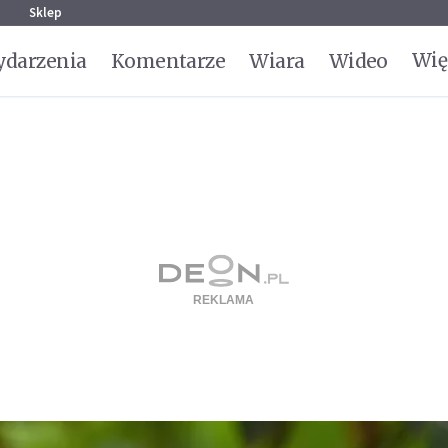
g
Sklep
Wię
darzenia
Komentarze
Wiara
Wideo