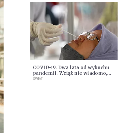
COVID-19. Dwa lata od wybuchu
pandemii. Wciąż nie wiadomo,
skąd wziął się koronawirus
ŚWIAT