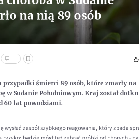
a choroba w Sudanie
ło na nią 89 osób
przypadki śmierci 89 osób, które zmarły na
ę w Sudanie Południowym. Kraj został dotkn
 60 lat powodziami.
ę wysłać zespół szybkiego reagowania, który zbada spr
ą ryzyko; będzie mógł też zebrać próbki od chorych - na