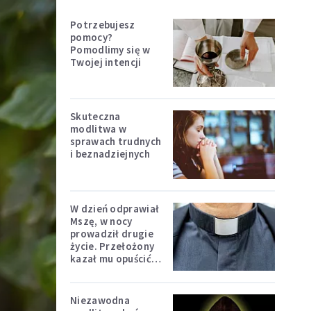
Potrzebujesz
pomocy?
Pomodlimy się w
Twojej intencji
Skuteczna
modlitwa w
sprawach trudnych
i beznadziejnych
W dzień odprawiał
Mszę, w nocy
prowadził drugie
życie. Przełożony
kazał mu opuścić
zakon
Niezawodna