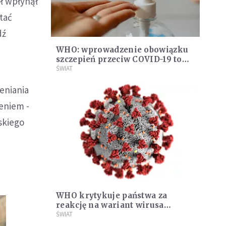
ł wpłynął
stać
dź
WHO: wprowadzenie obowiązku
szczepień przeciw COVID-19 to
ostateczność
ŚWIAT
eniania
ieniem -
skiego
WHO krytykuje państwa za
reakcję na wariant wirusa
Omikron
ŚWIAT