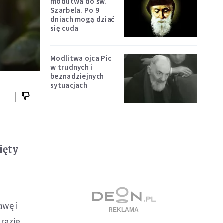
modlitwa do św.
Szarbela. Po 9
dniach mogą dziać
się cuda
Modlitwa ojca Pio
w trudnych i
beznadziejnych
sytuacjach
ięty
awę i
 razie