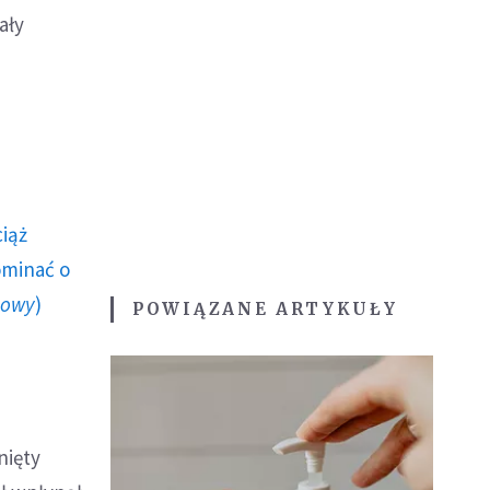
ały
ciąż
ominać o
howy
)
POWIĄZANE ARTYKUŁY
nięty