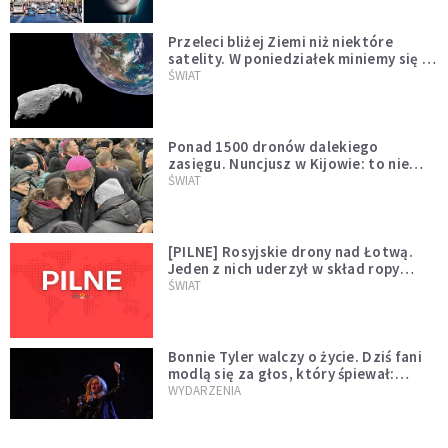
Przeleci bliżej Ziemi niż niektóre
satelity. W poniedziałek miniemy się z
asteroidą, która poprzedzi znacznie
ŚWIAT
większego "gościa"
Ponad 1500 dronów dalekiego
zasięgu. Nuncjusz w Kijowie: to nie
wygląda na wolę zakończenia wojny
ŚWIAT
[PILNE] Rosyjskie drony nad Łotwą.
Jeden z nich uderzył w skład ropy
naftowej
ŚWIAT
Bonnie Tyler walczy o życie. Dziś fani
modlą się za głos, który śpiewał:
"Lord, help me"
WYDARZENIA