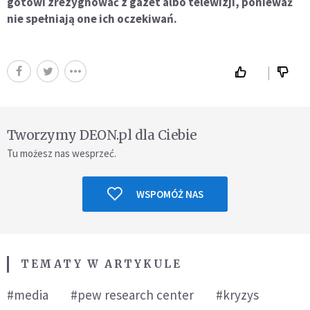
gotowi zrezygnować z gazet albo telewizji, ponieważ
nie spełniają one ich oczekiwań.
Tworzymy DEON.pl dla Ciebie
Tu możesz nas wesprzeć.
WSPOMÓŻ NAS
TEMATY W ARTYKULE
#media
#pew research center
#kryzys