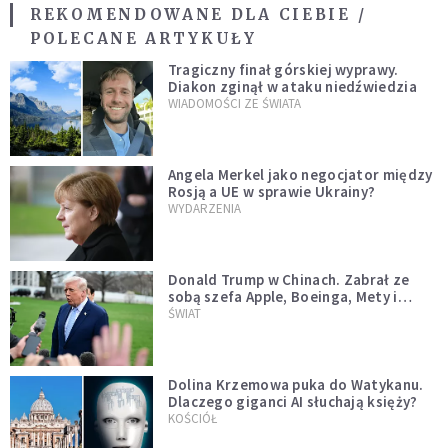
REKOMENDOWANE DLA CIEBIE /
POLECANE ARTYKUŁY
Tragiczny finał górskiej wyprawy.
Diakon zginął w ataku niedźwiedzia
WIADOMOŚCI ZE ŚWIATA
Angela Merkel jako negocjator między
Rosją a UE w sprawie Ukrainy?
WYDARZENIA
Donald Trump w Chinach. Zabrał ze
sobą szefa Apple, Boeinga, Mety i
Muska
ŚWIAT
Dolina Krzemowa puka do Watykanu.
Dlaczego giganci AI słuchają księży?
KOŚCIÓŁ