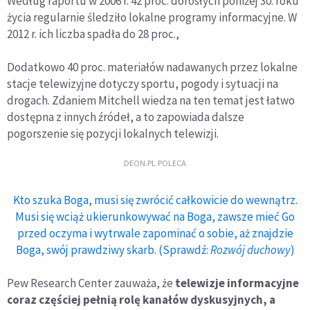
Według raportu w 2006 r. 42 proc. dorosłych poniżej 30. roku
życia regularnie śledziło lokalne programy informacyjne. W
2012 r. ich liczba spadła do 28 proc.,
Dodatkowo 40 proc. materiałów nadawanych przez lokalne
stacje telewizyjne dotyczy sportu, pogody i sytuacji na
drogach. Zdaniem Mitchell wiedza na ten temat jest łatwo
dostępna z innych źródeł, a to zapowiada dalsze
pogorszenie się pozycji lokalnych telewizji.
DEON.PL POLECA
Kto szuka Boga, musi się zwrócić całkowicie do wewnątrz.
Musi się wciąż ukierunkowywać na Boga, zawsze mieć Go
przed oczyma i wytrwale zapominać o sobie, aż znajdzie
Boga, swój prawdziwy skarb. (Sprawdź:
Rozwój duchowy
)
Pew Research Center zauważa, że
telewizje informacyjne
coraz częściej pełnią rolę kanałów dyskusyjnych, a