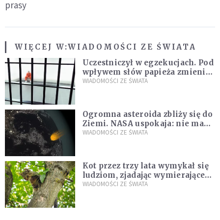
prasy
WIĘCEJ W:
WIADOMOŚCI ZE ŚWIATA
Uczestniczył w egzekucjach. Pod
wpływem słów papieża zmienił
zdanie
WIADOMOŚCI ZE ŚWIATA
Ogromna asteroida zbliży się do
Ziemi. NASA uspokaja: nie ma
zagrożenia
WIADOMOŚCI ZE ŚWIATA
Kot przez trzy lata wymykał się
ludziom, zjadając wymierające
kaczki. W końcu popełnił
WIADOMOŚCI ZE ŚWIATA
fatalny błąd