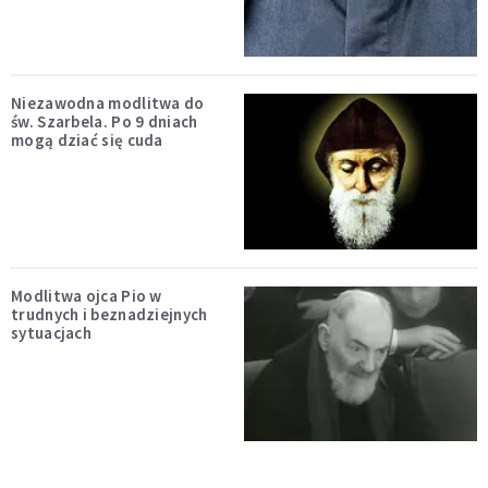
Niezawodna modlitwa do
św. Szarbela. Po 9 dniach
mogą dziać się cuda
Modlitwa ojca Pio w
trudnych i beznadziejnych
sytuacjach