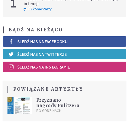
1
intencji
62 komentarzy
BĄDŹ NA BIEŻĄCO
ŚLEDŹ NAS NA FACEBOOKU
ŚLEDŹ NAS NA TWITTERZE
ŚLEDŹ NAS NA INSTAGRAMIE
POWIĄZANE ARTYKUŁY
Przyznano
nagrody Pulitzera
PO GODZINACH