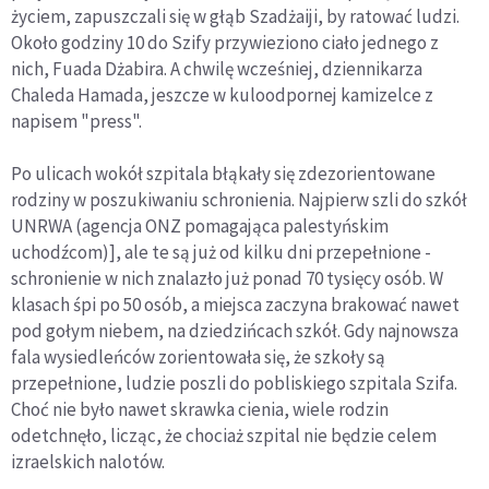
życiem, zapuszczali się w głąb Szadżaiji, by ratować ludzi.
Około godziny 10 do Szify przywieziono ciało jednego z
nich, Fuada Dżabira. A chwilę wcześniej, dziennikarza
Chaleda Hamada, jeszcze w kuloodpornej kamizelce z
napisem "press".
Po ulicach wokół szpitala błąkały się zdezorientowane
rodziny w poszukiwaniu schronienia. Najpierw szli do szkół
UNRWA (agencja ONZ pomagająca palestyńskim
uchodźcom)], ale te są już od kilku dni przepełnione -
schronienie w nich znalazło już ponad 70 tysięcy osób. W
klasach śpi po 50 osób, a miejsca zaczyna brakować nawet
pod gołym niebem, na dziedzińcach szkół. Gdy najnowsza
fala wysiedleńców zorientowała się, że szkoły są
przepełnione, ludzie poszli do pobliskiego szpitala Szifa.
Choć nie było nawet skrawka cienia, wiele rodzin
odetchnęło, licząc, że chociaż szpital nie będzie celem
izraelskich nalotów.