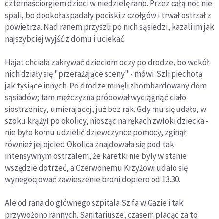
czternaściorgiem dzieci w niedzielę rano. Przez całą noc nie
spali, bo dookoła spadały pociski z czołgów i trwał ostrzał z
powietrza. Nad ranem przyszli po nich sąsiedzi, kazali im jak
najszybciej wyjść z domu i uciekać.
Hajat chciała zakrywać dzieciom oczy po drodze, bo wokół
nich działy się "przerażające sceny" - mówi. Szli piechotą
jak tysiące innych. Po drodze minęli zbombardowany dom
sąsiadów; tam mężczyzna próbował wyciągnąć ciało
siostrzenicy, umierającej, już bez rąk. Gdy mu się udało, w
szoku krążył po okolicy, niosząc na rękach zwłoki dziecka -
nie było komu udzielić dziewczynce pomocy, zginął
również jej ojciec. Okolica znajdowała się pod tak
intensywnym ostrzałem, że karetki nie były w stanie
wszędzie dotrzeć, a Czerwonemu Krzyżowi udało się
wynegocjować zawieszenie broni dopiero od 13.30.
Ale od rana do głównego szpitala Szifa w Gazie i tak
przywożono rannych. Sanitariusze, czasem płacąc za to