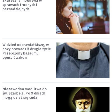
Skuteczna modlitwa w
sprawach trudnych i
beznadziejnych
W dzień odprawiał Mszę, w
nocy prowadził drugie życie.
Przełożony kazał mu
opuścić zakon
Niezawodna modlitwa do
św. Szarbela. Po 9 dniach
mogą dziać się cuda