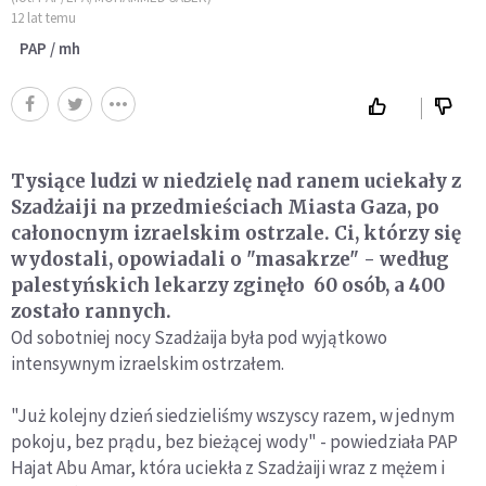
12 lat temu
PAP / mh
Tysiące ludzi w niedzielę nad ranem uciekały z
Szadżaiji na przedmieściach Miasta Gaza, po
całonocnym izraelskim ostrzale. Ci, którzy się
wydostali, opowiadali o "masakrze" - według
palestyńskich lekarzy zginęło 60 osób, a 400
zostało rannych.
Od sobotniej nocy Szadżaija była pod wyjątkowo
intensywnym izraelskim ostrzałem.
"Już kolejny dzień siedzieliśmy wszyscy razem, w jednym
pokoju, bez prądu, bez bieżącej wody" - powiedziała PAP
Hajat Abu Amar, która uciekła z Szadżaiji wraz z mężem i