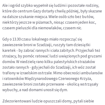
Ale i ogród szybko wypełnił się ludźmi i pozostałe rodziny,
które do centrum Gazy dotarły chwilę później, były skazane
na dalsze szukanie miejsca. Wiele osób szło bez butów,
niektórzy jeszcze w piżamach, niosąc czasem jeden koc,
czasem pieluszki dla niemowlaków, czasem nic.
Gdy o 13.30 czasu lokalnego miało rozpocząć się
zawieszenie broni w Szadżaiji, ruszyły tam dziesiątki
karetek - by zabrać rannych i ciała zabitych. Przyjechali też
strażacy, by pomóc ratować ludzi uwięzionych pod gruzami
domów. W niedzielę rano kilku palestyńskich strażaków
zostało rannych - gdy jechali do Szadżaiji, ich wóz został
trafiony w izraelskim ostrzale. Mimo obecności ambulansów
i ratowników Międzynarodowego Czerwonego Krzyża,
zawieszenie broni zostało przerwane - okolicą wstrząsały
wybuchy, a nad domami unosił się dym.
Zdezorientowani ludzie opuszczali domy, pytali siebie