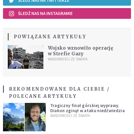
ŚLEDŹ NAS NA TWITTERZE
ŚLEDŹ NAS NA INSTAGRAMIE
POWIĄZANE ARTYKUŁY
Wojsko wznowiło operację
w Strefie Gazy
WIADOMOŚCI ZE ŚWIATA
REKOMENDOWANE DLA CIEBIE /
POLECANE ARTYKUŁY
Tragiczny finał górskiej wyprawy.
Diakon zginął w ataku niedźwiedzia
WIADOMOŚCI ZE ŚWIATA