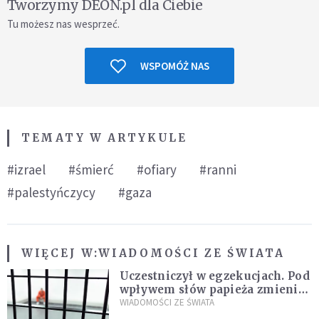
Tworzymy DEON.pl dla Ciebie
Tu możesz nas wesprzeć.
WSPOMÓŻ NAS
TEMATY W ARTYKULE
#izrael
#śmierć
#ofiary
#ranni
#palestyńczycy
#gaza
WIĘCEJ W:
WIADOMOŚCI ZE ŚWIATA
Uczestniczył w egzekucjach. Pod
wpływem słów papieża zmienił
zdanie
WIADOMOŚCI ZE ŚWIATA