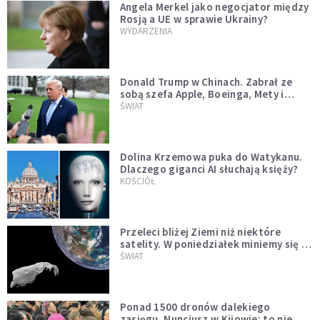
Angela Merkel jako negocjator między
Rosją a UE w sprawie Ukrainy?
WYDARZENIA
Donald Trump w Chinach. Zabrał ze
sobą szefa Apple, Boeinga, Mety i
Muska
ŚWIAT
Dolina Krzemowa puka do Watykanu.
Dlaczego giganci AI słuchają księży?
KOŚCIÓŁ
Przeleci bliżej Ziemi niż niektóre
satelity. W poniedziałek miniemy się z
asteroidą, która poprzedzi znacznie
ŚWIAT
większego "gościa"
Ponad 1500 dronów dalekiego
zasięgu. Nuncjusz w Kijowie: to nie