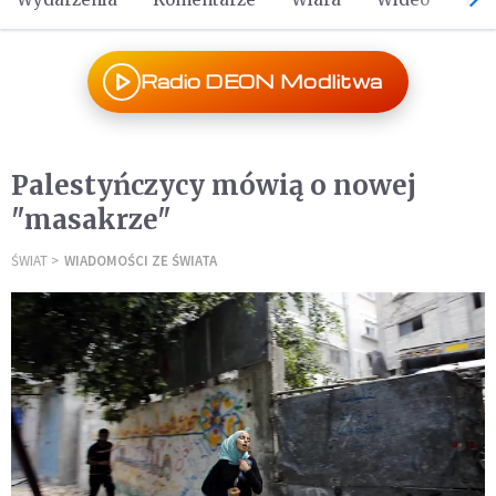
Radio DEON Modlitwa
Palestyńczycy mówią o nowej
"masakrze"
ŚWIAT
WIADOMOŚCI ZE ŚWIATA