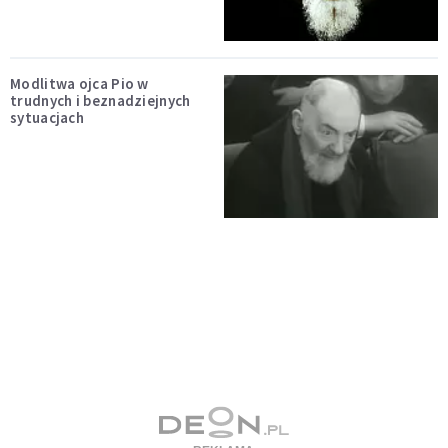
Modlitwa ojca Pio w
trudnych i beznadziejnych
sytuacjach