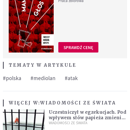
Praca zbiorowa
SPRAWDŹ CENĘ
TEMATY W ARTYKULE
#polska
#mediolan
#atak
WIĘCEJ W:
WIADOMOŚCI ZE ŚWIATA
Uczestniczył w egzekucjach. Pod
wpływem słów papieża zmienił
zdanie
WIADOMOŚCI ZE ŚWIATA