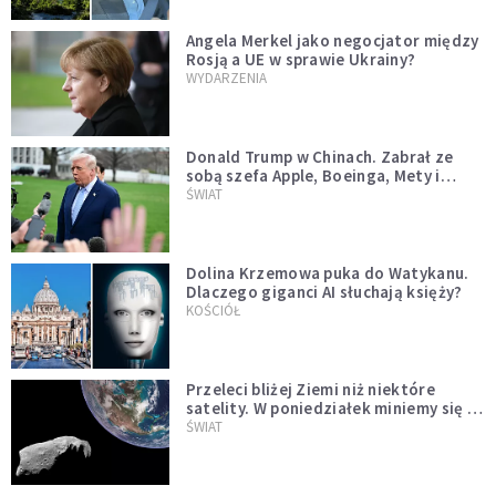
Angela Merkel jako negocjator między
Rosją a UE w sprawie Ukrainy?
WYDARZENIA
Donald Trump w Chinach. Zabrał ze
sobą szefa Apple, Boeinga, Mety i
Muska
ŚWIAT
Dolina Krzemowa puka do Watykanu.
Dlaczego giganci AI słuchają księży?
KOŚCIÓŁ
Przeleci bliżej Ziemi niż niektóre
satelity. W poniedziałek miniemy się z
asteroidą, która poprzedzi znacznie
ŚWIAT
większego "gościa"