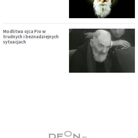
Modlitwa ojca Pio w
trudnych i beznadziejnych
sytuacjach