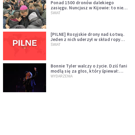
Ponad 1500 dronów dalekiego
zasięgu. Nuncjusz w Kijowie: to nie
wygląda na wolę zakończenia wojny
ŚWIAT
[PILNE] Rosyjskie drony nad Łotwą.
Jeden z nich uderzył w skład ropy
naftowej
ŚWIAT
Bonnie Tyler walczy o życie. Dziś fani
modlą się za głos, który śpiewał:
"Lord, help me"
WYDARZENIA