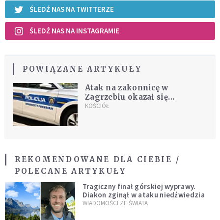
ŚLEDŹ NAS NA TWITTERZE
ŚLEDŹ NAS NA INSTAGRAMIE
POWIĄZANE ARTYKUŁY
Atak na zakonnicę w
Zagrzebiu okazał się
nieprawdziwy. Policja: doszło
KOŚCIÓŁ
do samookaleczenia
REKOMENDOWANE DLA CIEBIE /
POLECANE ARTYKUŁY
Tragiczny finał górskiej wyprawy.
Diakon zginął w ataku niedźwiedzia
WIADOMOŚCI ZE ŚWIATA