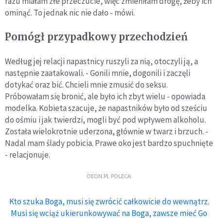
razu miałam złe przeczucie, więc zmieniłam drogę, żeby ich
ominąć. To jednak nic nie dało - mówi.
Pomógł przypadkowy przechodzień
Według jej relacji napastnicy ruszyli za nią, otoczyli ją, a
następnie zaatakowali. - Gonili mnie, dogonili i zaczęli
dotykać oraz bić. Chcieli mnie zmusić do seksu.
Próbowałam się bronić, ale było ich zbyt wielu - opowiada
modelka. Kobieta szacuje, że napastników było od sześciu
do ośmiu i jak twierdzi, mogli być pod wpływem alkoholu.
Została wielokrotnie uderzona, głównie w twarz i brzuch. -
Nadal mam ślady pobicia. Prawe oko jest bardzo spuchnięte
- relacjonuje.
DEON.PL POLECA
Kto szuka Boga, musi się zwrócić całkowicie do wewnątrz.
Musi się wciąż ukierunkowywać na Boga, zawsze mieć Go