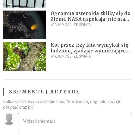
Ogromna asteroida zbliży się do
Ziemi. NASA uspokaja: nie ma
zagrożenia
WIADOMOŚCI ZE ŚWIATA
Kot przez trzy lata wymykał się
ludziom, zjadając wymierające
kaczki. W końcu popełnił
WIADOMOŚCI ZE ŚWIATA
fatalny błąd
SKOMENTUJ ARTYKUŁ
Polka zaatakowana w Mediolanie. "Gonili mnie, dogonili i zaczęli
dotykać oraz bić"