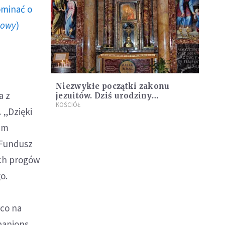
ominać o
howy
)
Niezwykłe początki zakonu
a z
jezuitów. Dziś urodziny
Towarzystwa Jezusowego
KOŚCIÓŁ
 „Dzięki
em
 Fundusz
ych progów
o.
rco na
panions