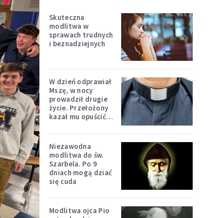
Skuteczna
modlitwa w
sprawach trudnych
i beznadziejnych
W dzień odprawiał
Mszę, w nocy
prowadził drugie
życie. Przełożony
kazał mu opuścić
zakon
Niezawodna
modlitwa do św.
Szarbela. Po 9
dniach mogą dziać
się cuda
Modlitwa ojca Pio