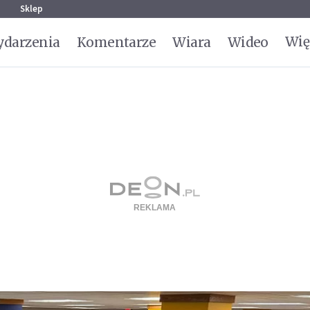
g
Sklep
Wię
darzenia
Komentarze
Wiara
Wideo