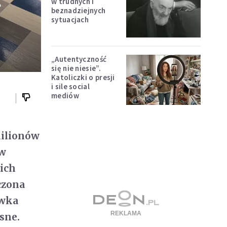
.
w trudnych i
beznadziejnych
sytuacjach
„Autentyczność
się nie niesie”.
Katoliczki o presji
i sile social
mediów
ilionów
 w
ich
czona
ówka
sne.