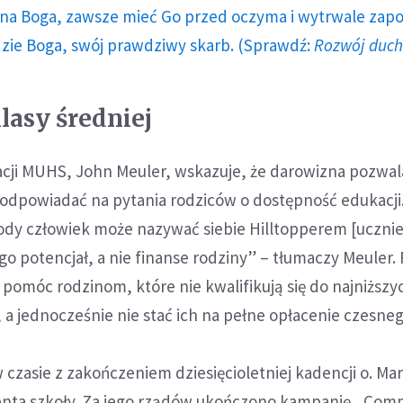
a Boga, zawsze mieć Go przed oczyma i wytrwale zap
dzie Boga, swój prawdziwy skarb. (Sprawdź:
Rozwój duc
lasy średniej
acji MUHS, John Meuler, wskazuje, że darowizna pozwal
odpowiadać na pytania rodziców o dostępność edukacji.
ody człowiek może nazywać siebie Hilltopperem [uczni
o potencjał, a nie finanse rodziny” – tłumaczy Meuler.
pomóc rodzinom, które nie kwalifikują się do najniższ
a jednocześnie nie stać ich na pełne opłacenie czesneg
w czasie z zakończeniem dziesięcioletniej kadencji o. Ma
nta szkoły. Za jego rządów ukończono kampanię „Com