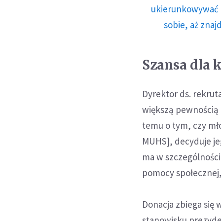
ukierunkowywać n
sobie, aż znaj
Szansa dla k
Dyrektor ds. rekrut
większą pewnością 
temu o tym, czy mł
MUHS], decyduje jeg
ma w szczególności 
pomocy społecznej, 
Donacja zbiega się 
stanowisku prezyde