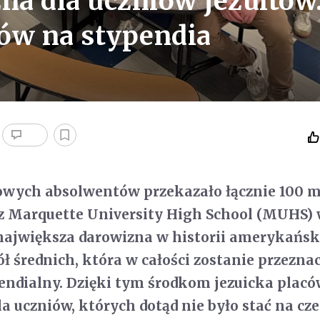
a dla uczniów jezuitów
ów na stypendia
ych absolwentów przekazało łącznie 100 m
cz Marquette University High School (MUHS)
największa darowizna w historii amerykańsk
ół średnich, która w całości zostanie przezna
endialny. Dzięki tym środkom jezuicka plac
a uczniów, których dotąd nie było stać na cze