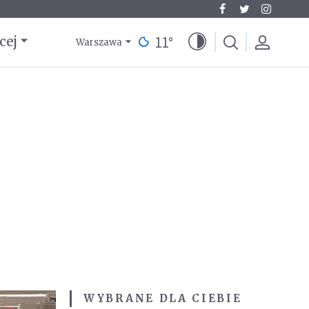
11
°
cej
Warszawa
WYBRANE DLA CIEBIE