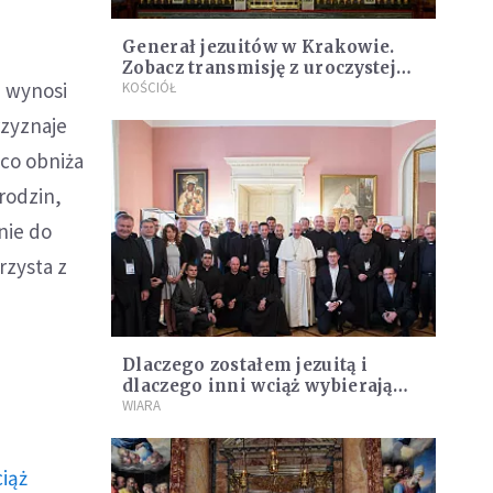
Generał jezuitów w Krakowie.
Zobacz transmisję z uroczystej
S wynosi
Mszy świętej [NA ŻYWO]
KOŚCIÓŁ
rzyznaje
 co obniża
rodzin,
nie do
rzysta z
Dlaczego zostałem jezuitą i
dlaczego inni wciąż wybierają
taką drogę powołania
WIARA
ciąż