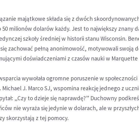
ązanie majątkowe składa się z dwóch skoordynowanyc
50 milionów dolarów każdy. Jest to największy znany d
jedynczej szkoły średniej w historii stanu Wisconsin. Be
 się zachować pełną anonimowość, motywowali swoją d
mującymi doświadczeniami z czasów nauki w Marquette 
wsparcia wywołała ogromne poruszenie w społeczności 
 Michael J. Marco SJ, wspomina reakcję jednego z uczni
pytał: „Czy to dzieje się naprawdę?” Duchowny podkreś
ców nie wyraża się jedynie w dolarach, ale w przyszłyc
zy skorzystają z tej pomocy.