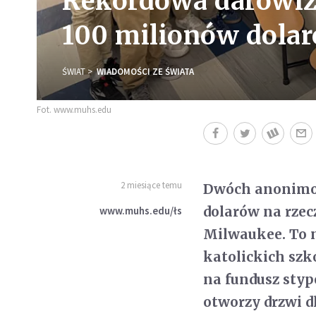
Rekordowa darowizn
100 milionów dolar
ŚWIAT
WIADOMOŚCI ZE ŚWIATA
Fot. www.muhs.edu
2 miesiące temu
Dwóch anonimow
dolarów na rze
www.muhs.edu/łs
Milwaukee. To 
katolickich szk
na fundusz styp
otworzy drzwi dl