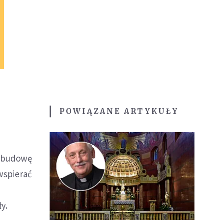
POWIĄZANE ARTYKUŁY
ozbudowę
wspierać
y.