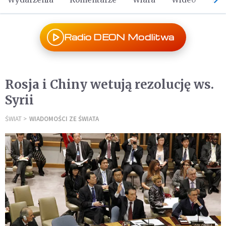
Radio DEON Modlitwa
Rosja i Chiny wetują rezolucję ws.
Syrii
ŚWIAT
WIADOMOŚCI ZE ŚWIATA