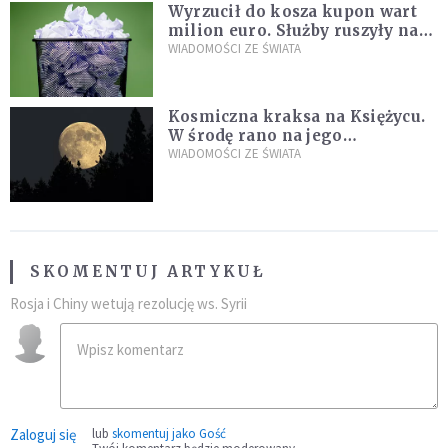
Wyrzucił do kosza kupon wart
milion euro. Służby ruszyły na
poszukiwania
WIADOMOŚCI ZE ŚWIATA
Kosmiczna kraksa na Księżycu.
W środę rano na jego
powierzchni dojdzie do
WIADOMOŚCI ZE ŚWIATA
niezwykłego zdarzenia
SKOMENTUJ ARTYKUŁ
Rosja i Chiny wetują rezolucję ws. Syrii
Zaloguj się
lub
skomentuj jako Gość