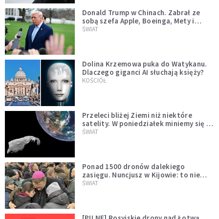
Donald Trump w Chinach. Zabrał ze
sobą szefa Apple, Boeinga, Mety i
Muska
ŚWIAT
Dolina Krzemowa puka do Watykanu.
Dlaczego giganci AI słuchają księży?
KOŚCIÓŁ
Przeleci bliżej Ziemi niż niektóre
satelity. W poniedziałek miniemy się z
asteroidą, która poprzedzi znacznie
ŚWIAT
większego "gościa"
Ponad 1500 dronów dalekiego
zasięgu. Nuncjusz w Kijowie: to nie
wygląda na wolę zakończenia wojny
ŚWIAT
[PILNE] Rosyjskie drony nad Łotwą.