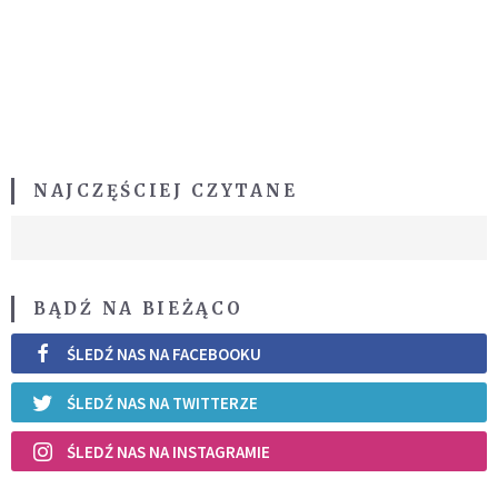
NAJCZĘŚCIEJ CZYTANE
BĄDŹ NA BIEŻĄCO
ŚLEDŹ NAS NA FACEBOOKU
ŚLEDŹ NAS NA TWITTERZE
ŚLEDŹ NAS NA INSTAGRAMIE