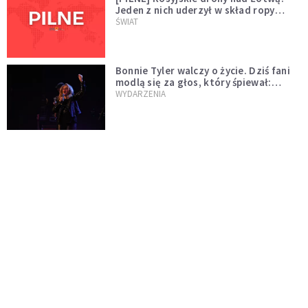
Jeden z nich uderzył w skład ropy
naftowej
ŚWIAT
Bonnie Tyler walczy o życie. Dziś fani
modlą się za głos, który śpiewał:
"Lord, help me"
WYDARZENIA