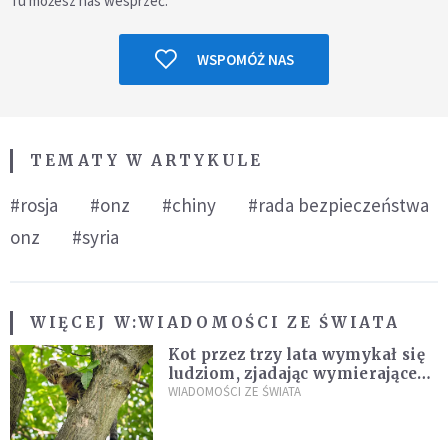
Tu możesz nas wesprzeć.
WSPOMÓŻ NAS
TEMATY W ARTYKULE
#rosja
#onz
#chiny
#rada bezpieczeństwa
onz
#syria
WIĘCEJ W:
WIADOMOŚCI ZE ŚWIATA
Kot przez trzy lata wymykał się
ludziom, zjadając wymierające
kaczki. W końcu popełnił
WIADOMOŚCI ZE ŚWIATA
fatalny błąd