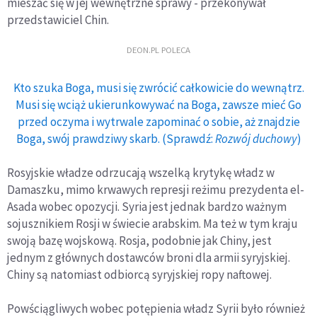
mieszać się w jej wewnętrzne sprawy - przekonywał
przedstawiciel Chin.
DEON.PL POLECA
Kto szuka Boga, musi się zwrócić całkowicie do wewnątrz.
Musi się wciąż ukierunkowywać na Boga, zawsze mieć Go
przed oczyma i wytrwale zapominać o sobie, aż znajdzie
Boga, swój prawdziwy skarb. (Sprawdź:
Rozwój duchowy
)
Rosyjskie władze odrzucają wszelką krytykę władz w
Damaszku, mimo krwawych represji reżimu prezydenta el-
Asada wobec opozycji. Syria jest jednak bardzo ważnym
sojusznikiem Rosji w świecie arabskim. Ma też w tym kraju
swoją bazę wojskową. Rosja, podobnie jak Chiny, jest
jednym z głównych dostawców broni dla armii syryjskiej.
Chiny są natomiast odbiorcą syryjskiej ropy naftowej.
Powściągliwych wobec potępienia władz Syrii było również