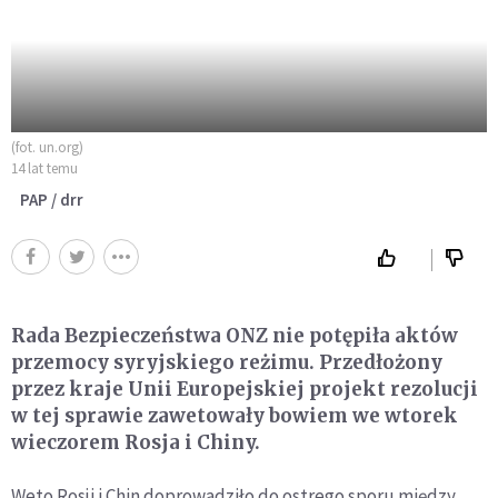
(fot. un.org)
14 lat temu
PAP / drr
Rada Bezpieczeństwa ONZ nie potępiła aktów
przemocy syryjskiego reżimu. Przedłożony
przez kraje Unii Europejskiej projekt rezolucji
w tej sprawie zawetowały bowiem we wtorek
wieczorem Rosja i Chiny.
Weto Rosji i Chin doprowadziło do ostrego sporu między