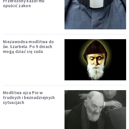
Przełożony kazał mu
opuścić zakon
Niezawodna modlitwa do
św. Szarbela. Po 9 dniach
mogą dziać się cuda
Modlitwa ojca Pio w
trudnych i beznadziejnych
sytuacjach