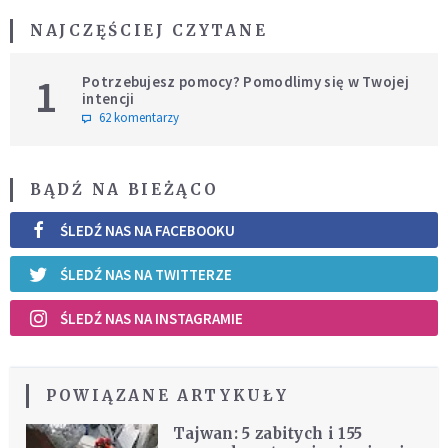
NAJCZĘŚCIEJ CZYTANE
1
Potrzebujesz pomocy? Pomodlimy się w Twojej
intencji
62 komentarzy
BĄDŹ NA BIEŻĄCO
ŚLEDŹ NAS NA FACEBOOKU
ŚLEDŹ NAS NA TWITTERZE
ŚLEDŹ NAS NA INSTAGRAMIE
POWIĄZANE ARTYKUŁY
Tajwan: 5 zabitych i 155