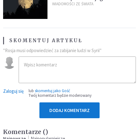
powierzchni dojdzie do
WIADOMOŚCI ZE ŚWIATA
niezwykłego zdarzenia
SKOMENTUJ ARTYKUŁ
"Rosja musi odpowiedzieć za zabijanie ludzi w Syrii"
Zaloguj się
lub
skomentuj jako Gość
Twój komentarz będzie moderowany
DODAJ KOMENTARZ
Komentarze (
)
Najnowsze
Najpopularniejsze