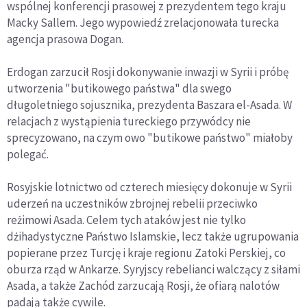
wspólnej konferencji prasowej z prezydentem tego kraju
Macky Sallem. Jego wypowiedź zrelacjonowała turecka
agencja prasowa Dogan.
Erdogan zarzucił Rosji dokonywanie inwazji w Syrii i próbę
utworzenia "butikowego państwa" dla swego
długoletniego sojusznika, prezydenta Baszara el-Asada. W
relacjach z wystąpienia tureckiego przywódcy nie
sprecyzowano, na czym owo "butikowe państwo" miałoby
polegać.
Rosyjskie lotnictwo od czterech miesięcy dokonuje w Syrii
uderzeń na uczestników zbrojnej rebelii przeciwko
reżimowi Asada. Celem tych ataków jest nie tylko
dżihadystyczne Państwo Islamskie, lecz także ugrupowania
popierane przez Turcję i kraje regionu Zatoki Perskiej, co
oburza rząd w Ankarze. Syryjscy rebelianci walczący z siłami
Asada, a także Zachód zarzucają Rosji, że ofiarą nalotów
padają także cywile.