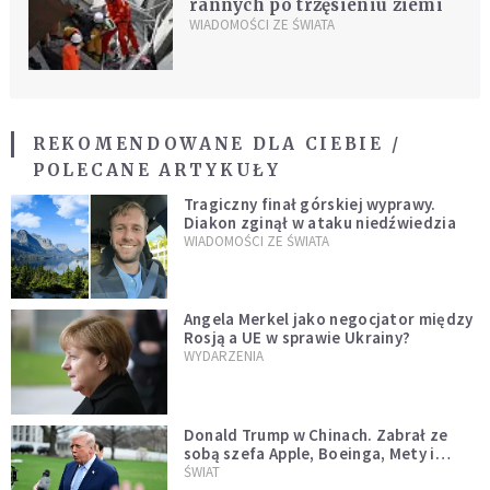
rannych po trzęsieniu ziemi
WIADOMOŚCI ZE ŚWIATA
REKOMENDOWANE DLA CIEBIE /
POLECANE ARTYKUŁY
Tragiczny finał górskiej wyprawy.
Diakon zginął w ataku niedźwiedzia
WIADOMOŚCI ZE ŚWIATA
Angela Merkel jako negocjator między
Rosją a UE w sprawie Ukrainy?
WYDARZENIA
Donald Trump w Chinach. Zabrał ze
sobą szefa Apple, Boeinga, Mety i
Muska
ŚWIAT