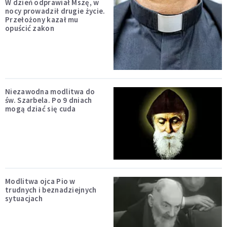
W dzień odprawiał Mszę, w
nocy prowadził drugie życie.
Przełożony kazał mu
opuścić zakon
Niezawodna modlitwa do
św. Szarbela. Po 9 dniach
mogą dziać się cuda
Modlitwa ojca Pio w
trudnych i beznadziejnych
sytuacjach