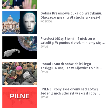
Dolina Krzemowa puka do Watykanu.
Dlaczego giganci AI słuchają księży?
KOŚCIÓŁ
Przeleci bliżej Ziemi niż niektóre
satelity. W poniedziałek miniemy się z
asteroidą, która poprzedzi znacznie
ŚWIAT
większego "gościa"
Ponad 1500 dronów dalekiego
zasięgu. Nuncjusz w Kijowie: to nie
wygląda na wolę zakończenia wojny
ŚWIAT
[PILNE] Rosyjskie drony nad Łotwą.
Jeden z nich uderzył w skład ropy
naftowej
ŚWIAT