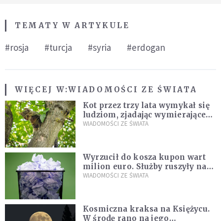
TEMATY W ARTYKULE
#rosja
#turcja
#syria
#erdogan
WIĘCEJ W:
WIADOMOŚCI ZE ŚWIATA
Kot przez trzy lata wymykał się
ludziom, zjadając wymierające
kaczki. W końcu popełnił
WIADOMOŚCI ZE ŚWIATA
fatalny błąd
Wyrzucił do kosza kupon wart
milion euro. Służby ruszyły na
poszukiwania
WIADOMOŚCI ZE ŚWIATA
Kosmiczna kraksa na Księżycu.
W środę rano na jego