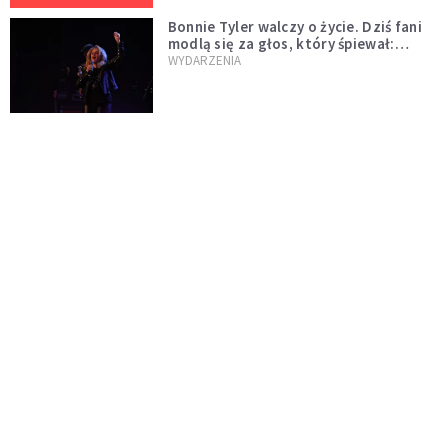
Bonnie Tyler walczy o życie. Dziś fani
modlą się za głos, który śpiewał:
"Lord, help me"
WYDARZENIA