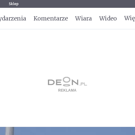
g
Sklep
Wię
darzenia
Komentarze
Wiara
Wideo