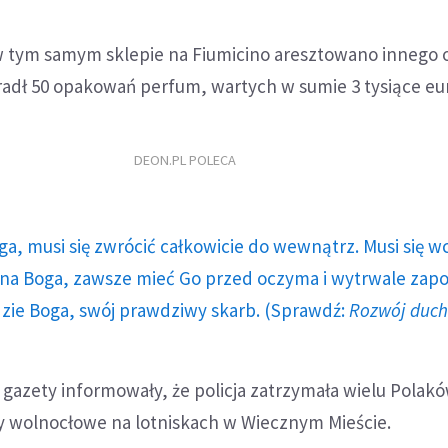
 tym samym sklepie na Fiumicino aresztowano innego 
radł 50 opakowań perfum, wartych w sumie 3 tysiące eu
DEON.PL POLECA
ga, musi się zwrócić całkowicie do wewnątrz. Musi się w
a Boga, zawsze mieć Go przed oczyma i wytrwale zap
dzie Boga, swój prawdziwy skarb. (Sprawdź:
Rozwój duc
gazety informowały, że policja zatrzymała wielu Polak
y wolnocłowe na lotniskach w Wiecznym Mieście.