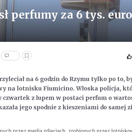
ł perfumy za 6 tys. eur
rzyleciał na 6 godzin do Rzymu tylko po to, b
y na lotnisku Fiumicino. Włoska policja, kt
 czwartek z łupem w postaci perfum o wartoś
okazała jego spodnie z kieszeniami do samej z
ych przez media zdjęciach, zrobionych przez lotniskow