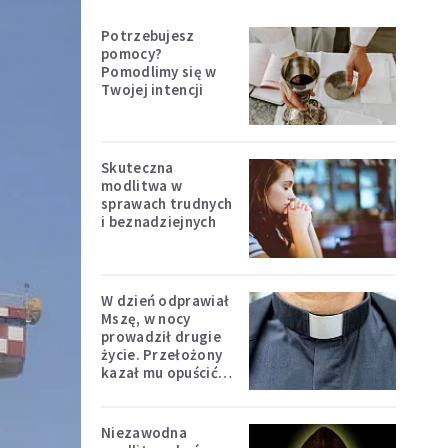
Potrzebujesz
pomocy?
Pomodlimy się w
Twojej intencji
Skuteczna
modlitwa w
sprawach trudnych
i beznadziejnych
W dzień odprawiał
Mszę, w nocy
prowadził drugie
życie. Przełożony
kazał mu opuścić
zakon
Niezawodna