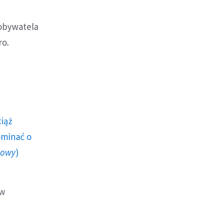
obywatela
ro.
ciąż
ominać o
howy
)
ów