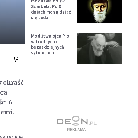
modlitwa do św.
Szarbela. Po 9
o
dniach mogą dziać
się cuda
Modlitwa ojca Pio
w trudnych i
beznadziejnych
sytuacjach
y okraść
óra
ci 6
iemi.
ą policję,