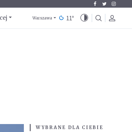
11
°
cej
Warszawa
WYBRANE DLA CIEBIE