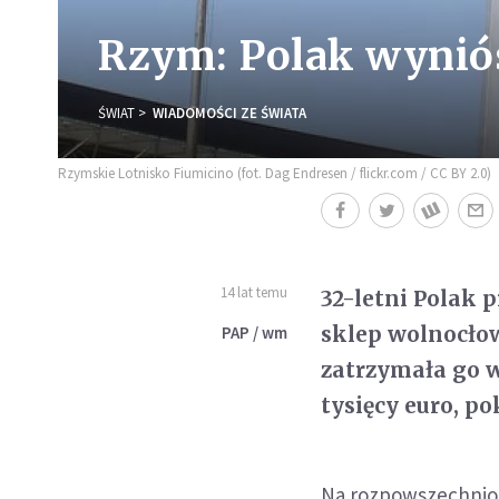
Rzym: Polak wyniós
ŚWIAT
WIADOMOŚCI ZE ŚWIATA
Rzymskie Lotnisko Fiumicino (fot. Dag Endresen / flickr.com / CC BY 2.0)
14 lat temu
32-letni Polak p
sklep wolnocłow
PAP / wm
zatrzymała go w
tysięcy euro, p
Na rozpowszechnion