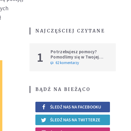
rych
ł
NAJCZĘŚCIEJ CZYTANE
Potrzebujesz pomocy?
1
Pomodlimy się w Twojej
intencji
62 komentarzy
BĄDŹ NA BIEŻĄCO
ŚLEDŹ NAS NA FACEBOOKU
ŚLEDŹ NAS NA TWITTERZE