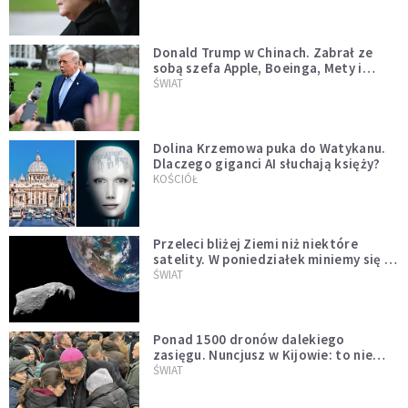
Donald Trump w Chinach. Zabrał ze
sobą szefa Apple, Boeinga, Mety i
Muska
ŚWIAT
Dolina Krzemowa puka do Watykanu.
Dlaczego giganci AI słuchają księży?
KOŚCIÓŁ
Przeleci bliżej Ziemi niż niektóre
satelity. W poniedziałek miniemy się z
asteroidą, która poprzedzi znacznie
ŚWIAT
większego "gościa"
Ponad 1500 dronów dalekiego
zasięgu. Nuncjusz w Kijowie: to nie
wygląda na wolę zakończenia wojny
ŚWIAT