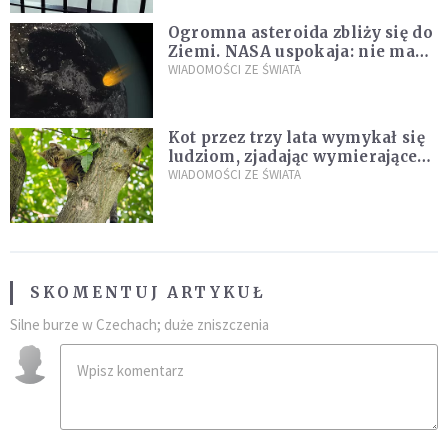
Ogromna asteroida zbliży się do
Ziemi. NASA uspokaja: nie ma
zagrożenia
WIADOMOŚCI ZE ŚWIATA
Kot przez trzy lata wymykał się
ludziom, zjadając wymierające
kaczki. W końcu popełnił
WIADOMOŚCI ZE ŚWIATA
fatalny błąd
SKOMENTUJ ARTYKUŁ
Silne burze w Czechach; duże zniszczenia