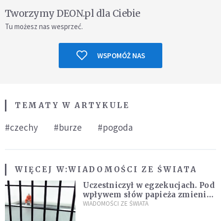
Tworzymy DEON.pl dla Ciebie
Tu możesz nas wesprzeć.
WSPOMÓŻ NAS
TEMATY W ARTYKULE
#czechy
#burze
#pogoda
WIĘCEJ W:
WIADOMOŚCI ZE ŚWIATA
Uczestniczył w egzekucjach. Pod
wpływem słów papieża zmienił
zdanie
WIADOMOŚCI ZE ŚWIATA