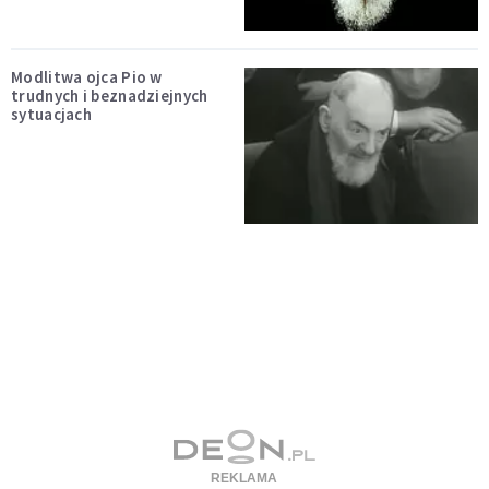
Modlitwa ojca Pio w
trudnych i beznadziejnych
sytuacjach