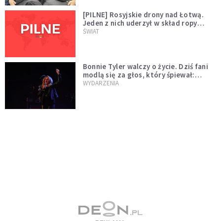
[PILNE] Rosyjskie drony nad Łotwą.
Jeden z nich uderzył w skład ropy
naftowej
ŚWIAT
Bonnie Tyler walczy o życie. Dziś fani
modlą się za głos, który śpiewał:
"Lord, help me"
WYDARZENIA