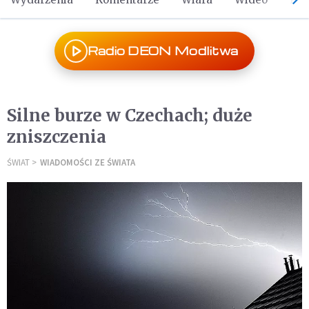
Radio DEON Modlitwa
Silne burze w Czechach; duże
zniszczenia
ŚWIAT
WIADOMOŚCI ZE ŚWIATA