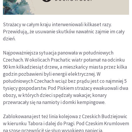
Strażacy w całym kraju interweniowali kilkaset razy.
Przewidują, że usuwanie skutków nawałnic zajmie im cały
dzień.
Najpoważniejsza sytuacja panowała w południowych
Czechach. W okolicach Prachatic wiatr połamał na odcinku
90 km kilkadziesiąt drzew, a mieszkańcy miasta przez kilka
godzin pozbawieni byli energii elektrycznej. W
południowych Czechach wciąż bez prądu jest co najmniej 5
tysięcy gospodarstw. Pod Piskiem strażacy ewakuowali dwa
obozy, w których dzieci spędzały wakacje; konary
przewracały się na namioty i domki kempingowe.
Zablokowana jest też linia kolejowa z Czeskich Budziejowic
w kierunku Tabora i dalej do Pragi. Pod Czeskim Krumlovem
na szosę przewrócił się słup wysokiego napięcia.