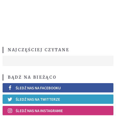
NAJCZĘŚCIEJ CZYTANE
BĄDŹ NA BIEŻĄCO
ŚLEDŹ NAS NA FACEBOOKU
ŚLEDŹ NAS NA TWITTERZE
ŚLEDŹ NAS NA INSTAGRAMIE