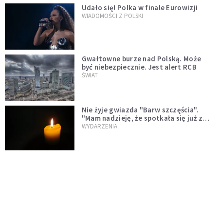
Udało się! Polka w finale Eurowizji
WIADOMOŚCI Z POLSKI
Gwałtowne burze nad Polską. Może
być niebezpiecznie. Jest alert RCB
ŚWIAT
Nie żyje gwiazda "Barw szczęścia".
"Mam nadzieję, że spotkała się już z
Bogiem, którego tak bardzo kochała"
WYDARZENIA