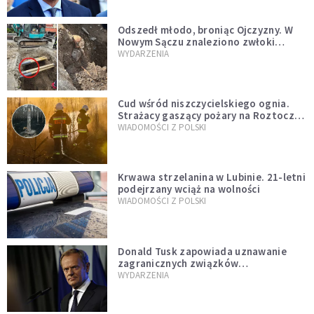
natychmiast”
Odszedł młodo, broniąc Ojczyzny. W
Nowym Sączu znaleziono zwłoki
mężczyzny z czasów potopu
WYDARZENIA
szwedzkiego
Cud wśród niszczycielskiego ognia.
Strażacy gaszący pożary na Roztoczu
opublikowali niezwykłe zdjęcie
WIADOMOŚCI Z POLSKI
Krwawa strzelanina w Lubinie. 21-letni
podejrzany wciąż na wolności
WIADOMOŚCI Z POLSKI
Donald Tusk zapowiada uznawanie
zagranicznych związków
jednopłciowych. "Państwo oblało ten
WYDARZENIA
test"