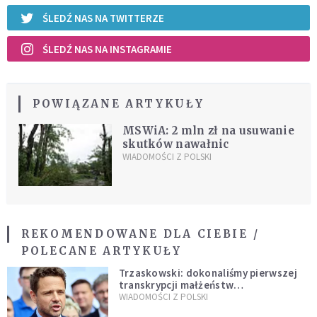
ŚLEDŹ NAS NA TWITTERZE
ŚLEDŹ NAS NA INSTAGRAMIE
POWIĄZANE ARTYKUŁY
MSWiA: 2 mln zł na usuwanie
skutków nawałnic
WIADOMOŚCI Z POLSKI
REKOMENDOWANE DLA CIEBIE /
POLECANE ARTYKUŁY
Trzaskowski: dokonaliśmy pierwszej
transkrypcji małżeństw
jednopłciowych. “Tak jak
WIADOMOŚCI Z POLSKI
zapowiadałem, bez zwłoki,