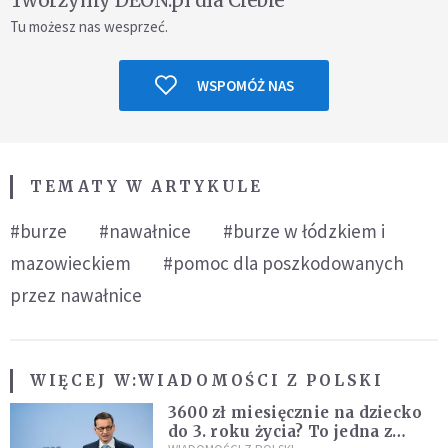
Tu możesz nas wesprzeć.
WSPOMÓŻ NAS
TEMATY W ARTYKULE
#burze
#nawałnice
#burze w łódzkiem i
mazowieckiem
#pomoc dla poszkodowanych
przez nawałnice
WIĘCEJ W:
WIADOMOŚCI Z POLSKI
3600 zł miesięcznie na dziecko
do 3. roku życia? To jedna z