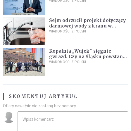
propozycji programu "Rozwój
WIADOMOŚCI Z POLSKI
Plus"
Sejm odrzucił projekt dotyczący
darmowej wody z kranu w
restauracjach
WIADOMOŚCI Z POLSKI
Kopalnia „Wujek” sięgnie
gwiazd. Czy na Śląsku powstanie
„Dolina Krzemowa”?
WIADOMOŚCI Z POLSKI
SKOMENTUJ ARTYKUŁ
Ofiary nawałnic nie zostaną bez pomocy