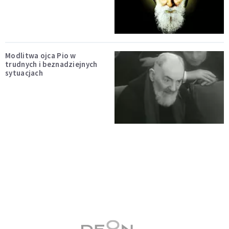
Modlitwa ojca Pio w
trudnych i beznadziejnych
sytuacjach