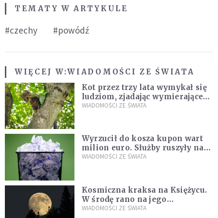
TEMATY W ARTYKULE
#czechy
#powódź
WIĘCEJ W:
WIADOMOŚCI ZE ŚWIATA
Kot przez trzy lata wymykał się
ludziom, zjadając wymierające
kaczki. W końcu popełnił
WIADOMOŚCI ZE ŚWIATA
fatalny błąd
Wyrzucił do kosza kupon wart
milion euro. Służby ruszyły na
poszukiwania
WIADOMOŚCI ZE ŚWIATA
Kosmiczna kraksa na Księżycu.
W środę rano na jego
powierzchni dojdzie do
WIADOMOŚCI ZE ŚWIATA
niezwykłego zdarzenia