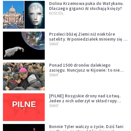
Dolina Krzemowa puka do Watykanu.
Dlaczego giganci AI słuchają księży?
KOŚCIÓŁ
Przeleci bliżej Ziemi niż niektóre
satelity. W poniedziałek miniemy się z
asteroidą, która poprzedzi znacznie
ŚWIAT
większego "gościa"
Ponad 1500 dronów dalekiego
zasięgu. Nuncjusz w Kijowie: to nie
wygląda na wolę zakończenia wojny
ŚWIAT
[PILNE] Rosyjskie drony nad Łotwą.
Jeden z nich uderzył w skład ropy
naftowej
ŚWIAT
Bonnie Tyler walczy o życie. Dziś fani