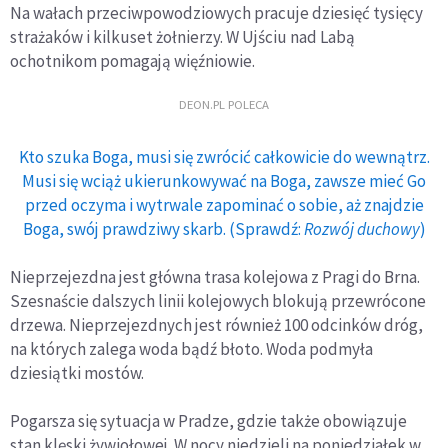
Na wałach przeciwpowodziowych pracuje dziesięć tysięcy
strażaków i kilkuset żołnierzy. W Ujściu nad Labą
ochotnikom pomagają więźniowie.
DEON.PL POLECA
Kto szuka Boga, musi się zwrócić całkowicie do wewnątrz.
Musi się wciąż ukierunkowywać na Boga, zawsze mieć Go
przed oczyma i wytrwale zapominać o sobie, aż znajdzie
Boga, swój prawdziwy skarb. (Sprawdź:
Rozwój duchowy
)
Nieprzejezdna jest główna trasa kolejowa z Pragi do Brna.
Szesnaście dalszych linii kolejowych blokują przewrócone
drzewa. Nieprzejezdnych jest również 100 odcinków dróg,
na których zalega woda bądź błoto. Woda podmyła
dziesiątki mostów.
Pogarsza się sytuacja w Pradze, gdzie także obowiązuje
stan klęski żywiołowej. W nocy niedzieli na poniedziałek w