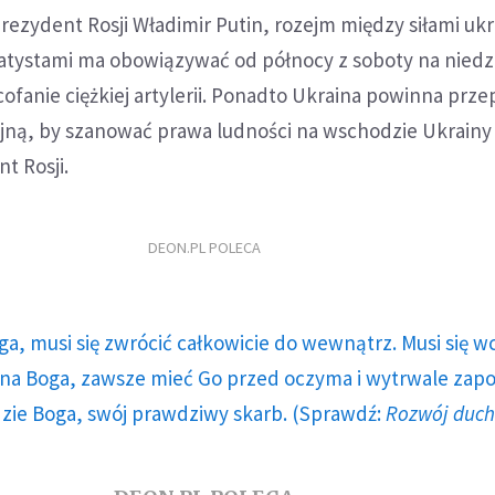
ezydent Rosji Władimir Putin, rozejm między siłami ukr
atystami ma obowiązywać od północy z soboty na niedzi
fanie ciężkiej artylerii. Ponadto Ukraina powinna prz
jną, by szanować prawa ludności na wschodzie Ukrainy 
t Rosji.
DEON.PL POLECA
ga, musi się zwrócić całkowicie do wewnątrz. Musi się w
a Boga, zawsze mieć Go przed oczyma i wytrwale zap
dzie Boga, swój prawdziwy skarb. (Sprawdź:
Rozwój duc