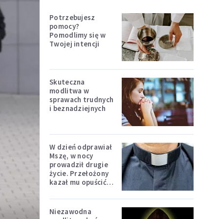
Potrzebujesz
pomocy?
Pomodlimy się w
Twojej intencji
Skuteczna
modlitwa w
sprawach trudnych
i beznadziejnych
W dzień odprawiał
Mszę, w nocy
prowadził drugie
życie. Przełożony
kazał mu opuścić
zakon
Niezawodna