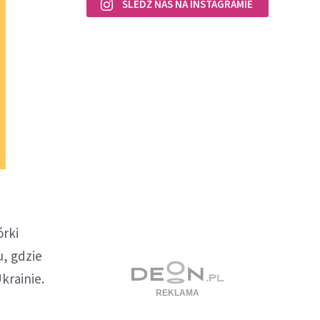
ŚLEDŹ NAS NA INSTAGRAMIE
órki
u, gdzie
krainie.