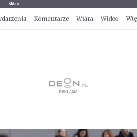
g
Sklep
Wię
darzenia
Komentarze
Wiara
Wideo