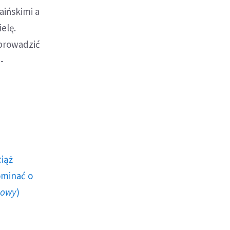
aińskimi a
elę.
eprowadzić
-
ciąż
ominać o
howy
)