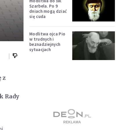
modlitwa do św.
Szarbela. Po 9
dniach mogą dziać
się cuda
Modlitwa ojca Pio
w trudnych i
beznadziejnych
sytuacjach
 z
ik Rady
i.