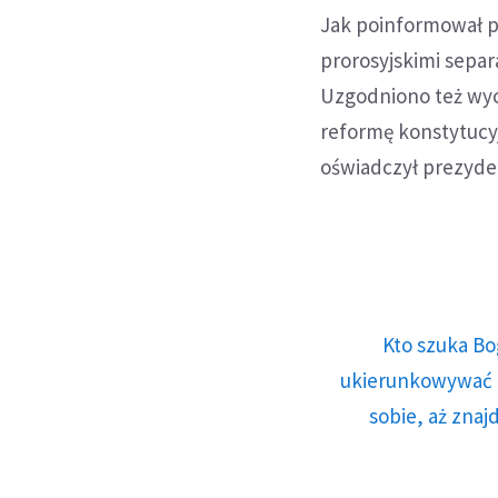
Jak poinformował pr
prorosyjskimi separ
Uzgodniono też wyco
reformę konstytucy
oświadczył prezyden
Kto szuka Bo
ukierunkowywać n
sobie, aż znaj