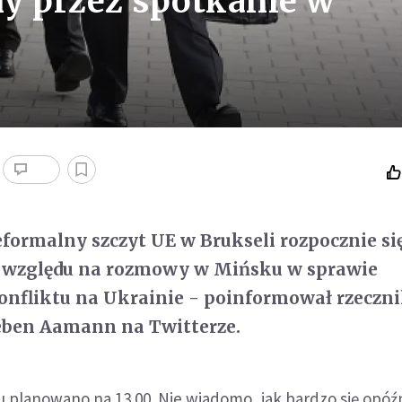
y przez spotkanie w
ormalny szczyt UE w Brukseli rozpocznie się
 względu na rozmowy w Mińsku w sprawie
onfliktu na Ukrainie - poinformował rzeczn
reben Aamann na Twitterze.
 planowano na 13.00. Nie wiadomo, jak bardzo się opóźn