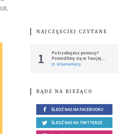
 UE.
NAJCZĘŚCIEJ CZYTANE
Potrzebujesz pomocy?
1
Pomodlimy się w Twojej
intencji
62 komentarzy
BĄDŹ NA BIEŻĄCO
ŚLEDŹ NAS NA FACEBOOKU
ŚLEDŹ NAS NA TWITTERZE