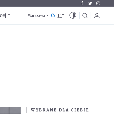
11
°
cej
Warszawa
WYBRANE DLA CIEBIE