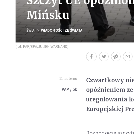
Szczyt UE opóźnion
Mińsku
ŚWIAT
WIADOMOŚCI ZE ŚWIATA
(fot. PAP/EPA/JULIEN WARNAND)
11 lat temu
Czwartkowy nief
opóźnieniem ze
PAP / pk
uregulowania k
Europejskiej P
Rozpoczęcie szczytu