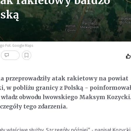
tak rakietowy bardzo
lską
ego Fot. Google Maps
ka przeprowadziły atak rakietowy na powiat
, w pobliżu granicy z Polską - poinformowa
f władz obwodu lwowskiego Maksym Kozycki.
zczegóły tego zdarzenia.
ły właściwe służby. Szczegóły później" - napisał Kozycki