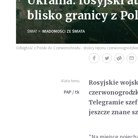
Ukraina: rosyjski a
blisko granicy z Po
ŚWIAT
WIADOMOŚCI ZE ŚWIATA
Odległość z Polski do Czerwonohradu - stolicy rejonu czerwonogrodzki
4 lata temu
Rosyjskie wojs
czerwonogrodzki
PAP / tk
Telegramie sze
jeszcze znane s
"Na miejsce pojecha