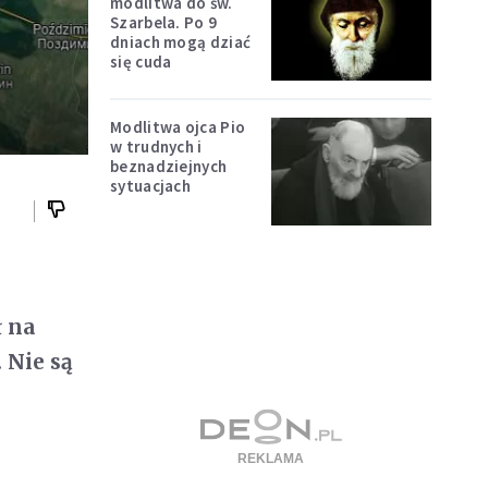
modlitwa do św.
Szarbela. Po 9
dniach mogą dziać
się cuda
Modlitwa ojca Pio
w trudnych i
beznadziejnych
sytuacjach
ł na
 Nie są
.