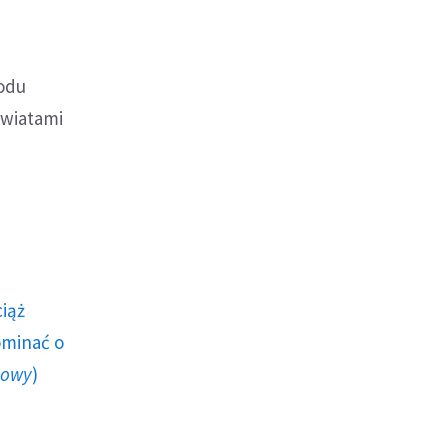
odu
owiatami
ciąż
ominać o
howy
)