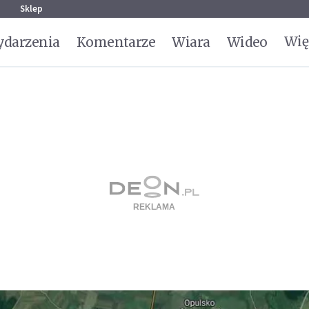
g
Sklep
Wię
darzenia
Komentarze
Wiara
Wideo