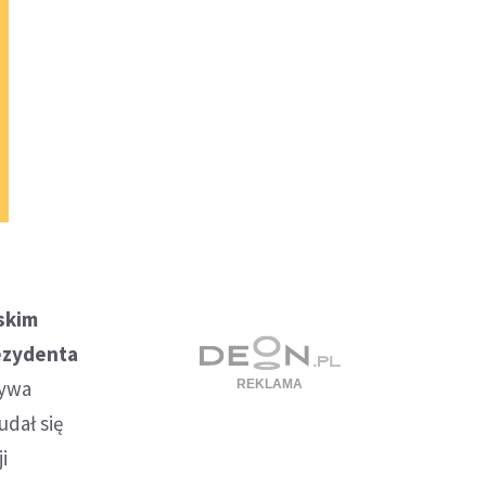
wskim
rezydenta
bywa
udał się
i