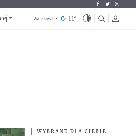
11
°
cej
Warszawa
WYBRANE DLA CIEBIE