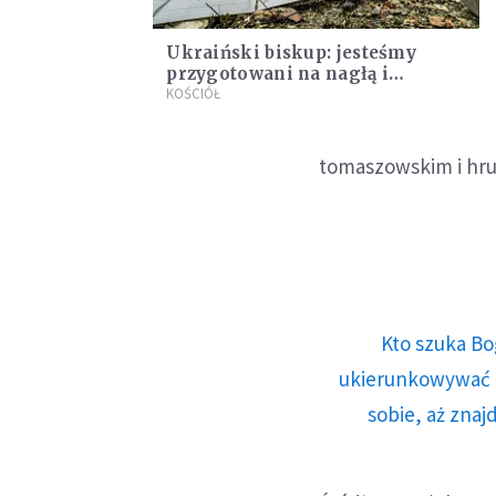
Ukraiński biskup: jesteśmy
przygotowani na nagłą i
niespodziewaną śmierć
KOŚCIÓŁ
tomaszowskim i hr
Kto szuka Bo
ukierunkowywać n
sobie, aż znaj