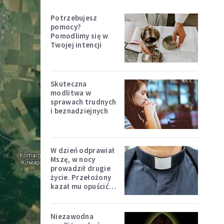
Potrzebujesz
pomocy?
Pomodlimy się w
Twojej intencji
Skuteczna
modlitwa w
sprawach trudnych
i beznadziejnych
W dzień odprawiał
Mszę, w nocy
prowadził drugie
życie. Przełożony
kazał mu opuścić
zakon
Niezawodna