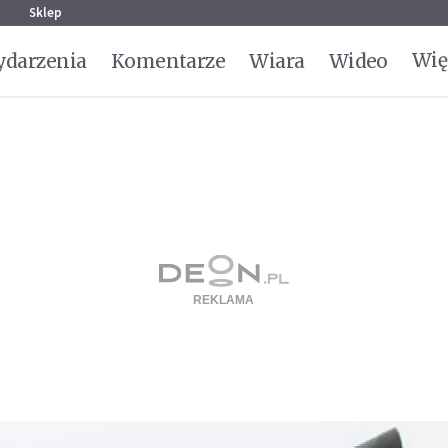
g
Sklep
Wię
darzenia
Komentarze
Wiara
Wideo