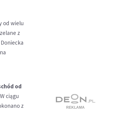
y od wielu
zelane z
y Doniecka
 na
schód od
W ciągu
dokonano z