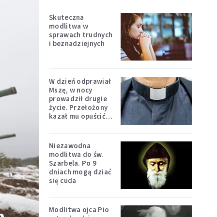
Skuteczna
modlitwa w
sprawach trudnych
i beznadziejnych
W dzień odprawiał
Mszę, w nocy
prowadził drugie
życie. Przełożony
kazał mu opuścić
zakon
Niezawodna
modlitwa do św.
Szarbela. Po 9
dniach mogą dziać
się cuda
Modlitwa ojca Pio