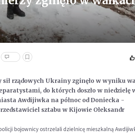
łnierzy zginęło w walkac
y sił rządowych Ukrainy zginęło w wyniku wa
eparatystami, do których doszło w niedzielę w
iasta Awdijiwka na północ od Doniecka -
zedstawiciel sztabu w Kijowie Ołeksandr
olicji bojownicy ostrzelali dzielnicę mieszkalną Awdijiw