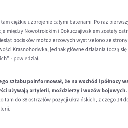
 tam ciężkie uzbrojenie całymi bateriami. Po raz pierwsz
cje między Nowotroickim i Dokuczajiwskiem zostały ostr
ziesiąt pocisków moździerzowych wystrzelono ze stron
ości Krasnohoriwka, jednak główne działania toczą się
ch" - powiedział.
iego sztabu poinformował, że na wschód i północy w
ści używają artylerii, moździerzy i wozów bojowych.
ło tam do 38 ostrzałów pozycji ukraińskich, z czego 14 
erii.