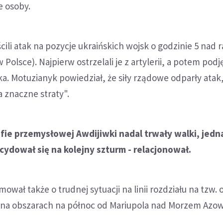
e osoby.
cili atak na pozycje ukraińskich wojsk o godzinie 5 nad
 Polsce). Najpierw ostrzelali je z artylerii, a potem podj
a. Motuzianyk powiedział, że siły rządowe odparły atak,
 znaczne straty".
fie przemysłowej Awdijiwki nadal trwały walki, jedn
cydował się na kolejny szturm - relacjonował.
ował także o trudnej sytuacji na linii rozdziału na tzw.
i na obszarach na północ od Mariupola nad Morzem Azo