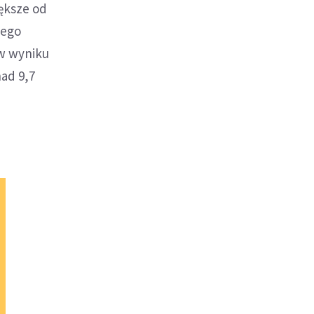
iększe od
nego
 w wyniku
nad 9,7