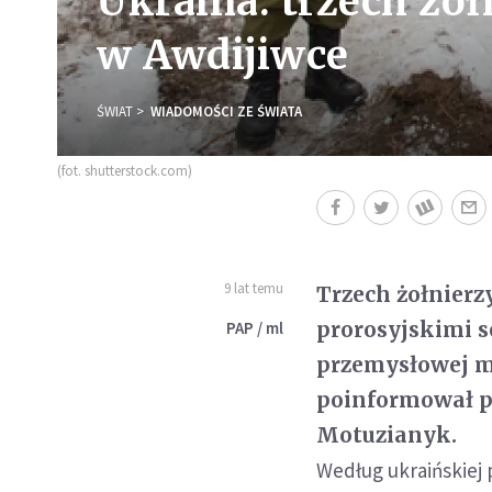
Ukraina: trzech żo
w Awdijiwce
ŚWIAT
WIADOMOŚCI ZE ŚWIATA
(fot. shutterstock.com)
9 lat temu
Trzech żołnierz
prorosyjskimi s
PAP / ml
przemysłowej m
poinformował pr
Motuzianyk.
Według ukraińskiej p