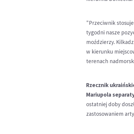
"Przeciwnik stosuje
tygodni nasze pozy
moździerzy. Kilkad
w kierunku miejscow
terenach nadmorski
Rzecznik ukraińsk
Mariupola separaty
ostatniej doby dosz
zastosowaniem artyl