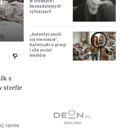
h
w trudnych i
beznadziejnych
sytuacjach
„Autentyczność
się nie niesie”.
Katoliczki o presji
i sile social
mediów
lk z
 strefie
ki; ranne