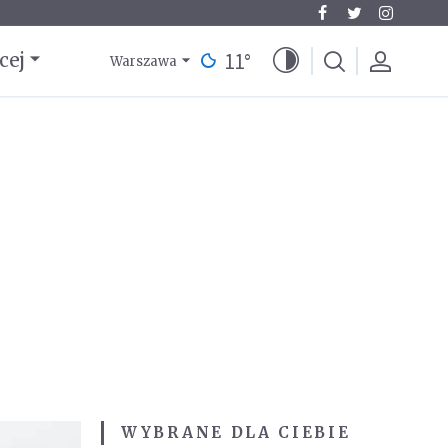
11
°
cej
Warszawa
WYBRANE DLA CIEBIE