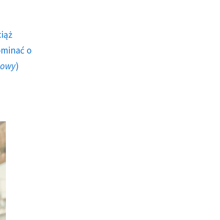
ciąż
ominać o
howy
)