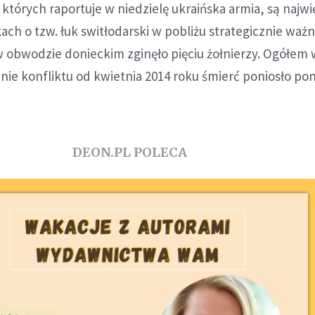
o których raportuje w niedzielę ukraińska armia, są najw
ach o tzw. łuk switłodarski w pobliżu strategicznie waż
 obwodzie donieckim zginęło pięciu żołnierzy. Ogółem
nie konfliktu od kwietnia 2014 roku śmierć poniosło po
DEON.PL POLECA