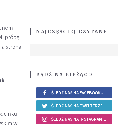
 ranem
NAJCZĘŚCIEJ CZYTANE
ęli próbę
 a strona
BĄDŹ NA BIEŻĄCO
ak
ŚLEDŹ NAS NA FACEBOOKU
ŚLEDŹ NAS NA TWITTERZE
 odcinku
ŚLEDŹ NAS NA INSTAGRAMIE
wskim w