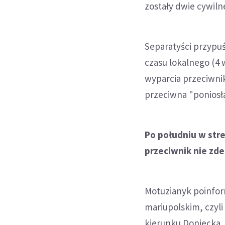
zostały dwie cywiln
Separatyści przypuś
czasu lokalnego (4 w
wyparcia przeciwnik
przeciwna "poniosła
Po południu w stre
przeciwnik nie zde
Motuzianyk poinform
mariupolskim, czyl
kierunku Doniecka.