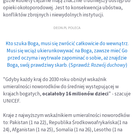
gdzie kobiety ciężarne mają znacznie trudniejszy dostęp do
opieki okołoporodowej. Jest to konsekwencja ubóstwa,
konfliktów zbrojnych i niewydolnych instytucji.
DEON.PL POLECA
Kto szuka Boga, musi się zwrócić całkowicie do wewnątrz.
Musi się wciąż ukierunkowywać na Boga, zawsze mieć Go
przed oczyma i wytrwale zapominać o sobie, aż znajdzie
Boga, swój prawdziwy skarb. (Sprawdź:
Rozwój duchowy
)
"Gdyby każdy kraj do 2030 roku obniżył wskaźnik
umieralności noworodków do średniej występującej w
krajach bogatych,
ocalałoby 16 milionów dzieci
" - szacuje
UNICEF.
Kraje z najwyższym wskaźnikiem umieralności noworodków
to: Pakistan (1 na 22), Republika Środkowoafrykańska(1 na
24), Afganistan (1 na 25), Somalia (1 na 26), Lesotho (1 na