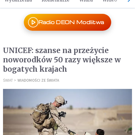
Radio DEON Modlitwa
UNICEF: szanse na przeżycie
noworodków 50 razy większe w
bogatych krajach
ŚWIAT
WIADOMOŚCI ZE ŚWIATA