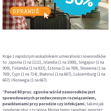
Kraje z najniższym wskaźnikiem umieralności noworodków
to: Japonia (1 na 1111), Islandia (1 na 1000), Singapur (1 na
909), Finlandia (1 na 833), Estonia (1 na 769), Słowenia (1 na
769), Cypr (1 na 714), Białoruś (1 na 667), Luksemburg (1 na
667) i Norwegia (1 na 667).
"
Ponad 80 proc. zgonów wśród noworodków jest
spowodowanych przedwczesnym rozwiązaniem,
powikłaniami przy porodzie czy infekcjami
, takimi jak
zapalenie płuc czy sepsa. Można temu zapobiec poprzez