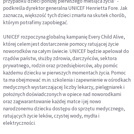
przypadku dzieci poniżej pierwszego miesiąca życia" -
podkreśla dyrektor generalna UNICEF Henrietta Fore. Jak
zaznacza, większość tych dzieci zmarła na skutek chorób,
którym potrafimy zapobiegać.
UNICEF rozpoczyna globalną kampanię Every Child Alive,
której celem jest dostarczenie pomocy ratującej życie
noworodków na całym świecie. UNICEF będzie apelował do
rządów państw, służby zdrowia, darczyńców, sektora
prywatnego, rodzin oraz przedsiębiorców, aby pomóc
każdemu dziecku w pierwszych momentach życia. Pomoc
ta ma obejmować m.in. szkolenia i zapewnienie w ośrodkach
medycznych wystarczającej liczby lekarzy, pielęgniarek i
położnych doświadczonych w opiece nad noworodkami
oraz zagwarantowanie każdej matce i jej nowo
narodzonemu dziecku dostępu do sprzętu medycznego,
ratujących życie leków, czystej wody, mydła i
elektryczności.