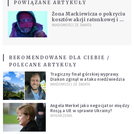
POWIĄZANE ARTYKUŁY
Żona Mackiewicza o pokryciu
kosztów akcji ratunkowej i o
tym, gdzie trafią pieniądze ze
WIADOMOŚCI ZE ŚWIATA
zbiórki
REKOMENDOWANE DLA CIEBIE /
POLECANE ARTYKUŁY
Tragiczny finał górskiej wyprawy.
Diakon zginął w ataku niedźwiedzia
WIADOMOŚCI ZE ŚWIATA
Angela Merkel jako negocjator między
Rosją a UE w sprawie Ukrainy?
WYDARZENIA