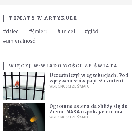
TEMATY W ARTYKULE
#dzieci
#śmierć
#unicef
#głód
#umieralność
WIĘCEJ W:
WIADOMOŚCI ZE ŚWIATA
Uczestniczył w egzekucjach. Pod
wpływem słów papieża zmienił
zdanie
WIADOMOŚCI ZE ŚWIATA
Ogromna asteroida zbliży się do
Ziemi. NASA uspokaja: nie ma
zagrożenia
WIADOMOŚCI ZE ŚWIATA