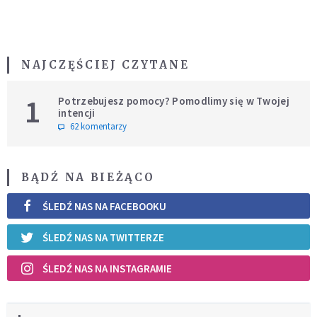
NAJCZĘŚCIEJ CZYTANE
1
Potrzebujesz pomocy? Pomodlimy się w Twojej
intencji
62 komentarzy
BĄDŹ NA BIEŻĄCO
ŚLEDŹ NAS NA FACEBOOKU
ŚLEDŹ NAS NA TWITTERZE
ŚLEDŹ NAS NA INSTAGRAMIE