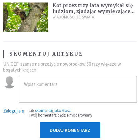
Kot przez trzy lata wymykał się
ludziom, zjadając wymierające
kaczki. W końcu popełnił
WIADOMOŚCI ZE ŚWIATA
fatalny błąd
SKOMENTUJ ARTYKUŁ
UNICEF: szanse na przeżycie noworodków 50 razy większe w
bogatych krajach
Zaloguj się
lub
skomentuj jako Gość
Twój komentarz będzie moderowany
DODAJ KOMENTARZ