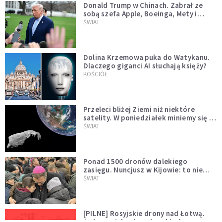
Donald Trump w Chinach. Zabrał ze
sobą szefa Apple, Boeinga, Mety i
Muska
ŚWIAT
Dolina Krzemowa puka do Watykanu.
Dlaczego giganci AI słuchają księży?
KOŚCIÓŁ
Przeleci bliżej Ziemi niż niektóre
satelity. W poniedziałek miniemy się z
asteroidą, która poprzedzi znacznie
ŚWIAT
większego "gościa"
Ponad 1500 dronów dalekiego
zasięgu. Nuncjusz w Kijowie: to nie
wygląda na wolę zakończenia wojny
ŚWIAT
[PILNE] Rosyjskie drony nad Łotwą.
Jeden z nich uderzył w skład ropy