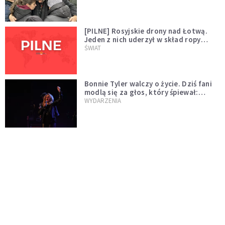
[PILNE] Rosyjskie drony nad Łotwą.
Jeden z nich uderzył w skład ropy
naftowej
ŚWIAT
Bonnie Tyler walczy o życie. Dziś fani
modlą się za głos, który śpiewał:
"Lord, help me"
WYDARZENIA