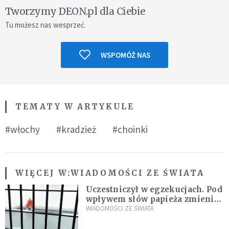
Tworzymy DEON.pl dla Ciebie
Tu możesz nas wesprzeć.
WSPOMÓŻ NAS
TEMATY W ARTYKULE
#włochy
#kradzież
#choinki
WIĘCEJ W:
WIADOMOŚCI ZE ŚWIATA
Uczestniczył w egzekucjach. Pod
wpływem słów papieża zmienił
zdanie
WIADOMOŚCI ZE ŚWIATA