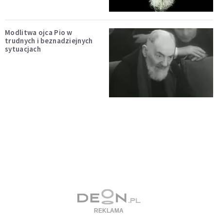
Modlitwa ojca Pio w
trudnych i beznadziejnych
sytuacjach