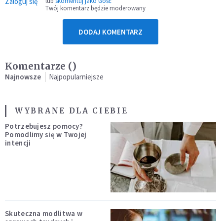
Zaloguj się
lub
skomentuj jako Gość
Twój komentarz będzie moderowany
DODAJ KOMENTARZ
Komentarze (
)
Najnowsze
Najpopularniejsze
WYBRANE DLA CIEBIE
Potrzebujesz pomocy?
Pomodlimy się w Twojej
intencji
Skuteczna modlitwa w