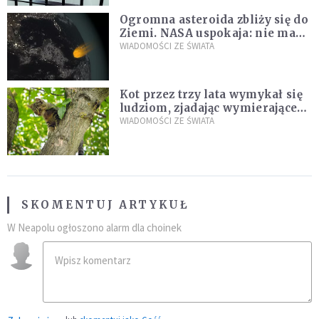
Ogromna asteroida zbliży się do
Ziemi. NASA uspokaja: nie ma
zagrożenia
WIADOMOŚCI ZE ŚWIATA
Kot przez trzy lata wymykał się
ludziom, zjadając wymierające
kaczki. W końcu popełnił
WIADOMOŚCI ZE ŚWIATA
fatalny błąd
SKOMENTUJ ARTYKUŁ
W Neapolu ogłoszono alarm dla choinek