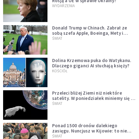
Rosją a UE w sprawie Ukrainy?
WYDARZENIA
Donald Trump w Chinach. Zabrał ze
sobą szefa Apple, Boeinga, Mety i
Muska
ŚWIAT
Dolina Krzemowa puka do Watykanu.
Dlaczego giganci AI słuchają księży?
KOŚCIÓŁ
Przeleci bliżej Ziemi niż niektóre
satelity. W poniedziałek miniemy się z
asteroidą, która poprzedzi znacznie
ŚWIAT
większego "gościa"
Ponad 1500 dronów dalekiego
zasięgu. Nuncjusz w Kijowie: to nie
wygląda na wolę zakończenia wojny
ŚWIAT