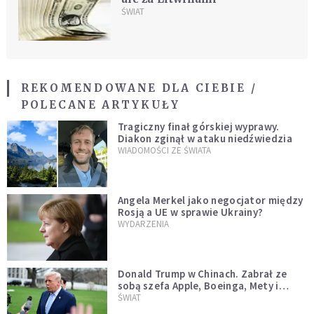
ŚWIAT
REKOMENDOWANE DLA CIEBIE /
POLECANE ARTYKUŁY
Tragiczny finał górskiej wyprawy.
Diakon zginął w ataku niedźwiedzia
WIADOMOŚCI ZE ŚWIATA
Angela Merkel jako negocjator między
Rosją a UE w sprawie Ukrainy?
WYDARZENIA
Donald Trump w Chinach. Zabrał ze
sobą szefa Apple, Boeinga, Mety i
Muska
ŚWIAT