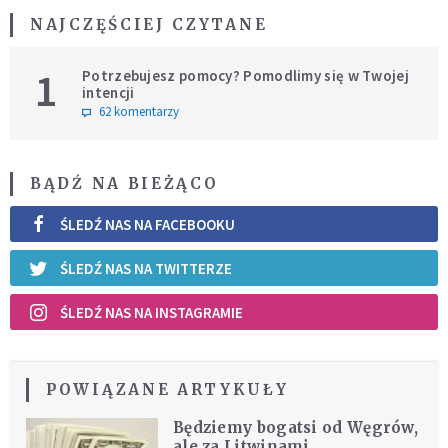
NAJCZĘŚCIEJ CZYTANE
1
Potrzebujesz pomocy? Pomodlimy się w Twojej
intencji
62 komentarzy
BĄDŹ NA BIEŻĄCO
ŚLEDŹ NAS NA FACEBOOKU
ŚLEDŹ NAS NA TWITTERZE
ŚLEDŹ NAS NA INSTAGRAMIE
POWIĄZANE ARTYKUŁY
Będziemy bogatsi od Węgrów,
ale za Litwinami