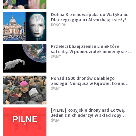
Dolina Krzemowa puka do Watykanu.
Dlaczego giganci AI słuchają księży?
KOŚCIÓŁ
Przeleci bliżej Ziemi niż niektóre
satelity. W poniedziałek miniemy się z
asteroidą, która poprzedzi znacznie
ŚWIAT
większego "gościa"
Ponad 1500 dronów dalekiego
zasięgu. Nuncjusz w Kijowie: to nie
wygląda na wolę zakończenia wojny
ŚWIAT
[PILNE] Rosyjskie drony nad Łotwą.
Jeden z nich uderzył w skład ropy
naftowej
ŚWIAT