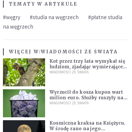
TEMATY W ARTYKULE
#węgry
#studia na węgrzech
#płatne studia
na węgrzech
WIĘCEJ W:
WIADOMOŚCI ZE ŚWIATA
Kot przez trzy lata wymykał się
ludziom, zjadając wymierające
kaczki. W końcu popełnił
WIADOMOŚCI ZE ŚWIATA
fatalny błąd
Wyrzucił do kosza kupon wart
milion euro. Służby ruszyły na
poszukiwania
WIADOMOŚCI ZE ŚWIATA
Kosmiczna kraksa na Księżycu.
W środę rano na jego