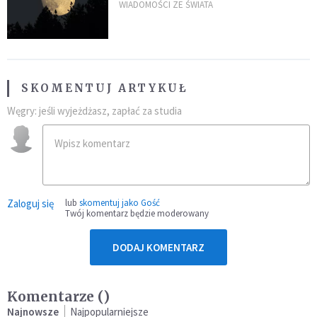
powierzchni dojdzie do
WIADOMOŚCI ZE ŚWIATA
niezwykłego zdarzenia
SKOMENTUJ ARTYKUŁ
Węgry: jeśli wyjeżdżasz, zapłać za studia
Zaloguj się
lub
skomentuj jako Gość
Twój komentarz będzie moderowany
DODAJ KOMENTARZ
Komentarze (
)
Najnowsze
Najpopularniejsze