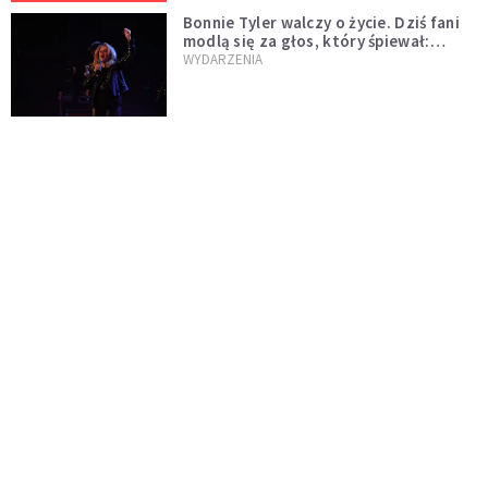
Bonnie Tyler walczy o życie. Dziś fani
modlą się za głos, który śpiewał:
"Lord, help me"
WYDARZENIA