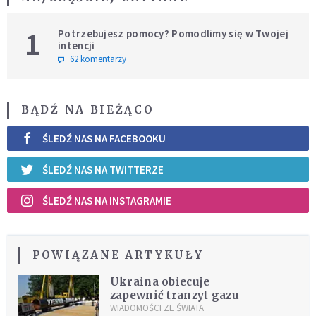
1
Potrzebujesz pomocy? Pomodlimy się w Twojej
intencji
62 komentarzy
BĄDŹ NA BIEŻĄCO
ŚLEDŹ NAS NA FACEBOOKU
ŚLEDŹ NAS NA TWITTERZE
ŚLEDŹ NAS NA INSTAGRAMIE
POWIĄZANE ARTYKUŁY
Ukraina obiecuje
zapewnić tranzyt gazu
WIADOMOŚCI ZE ŚWIATA