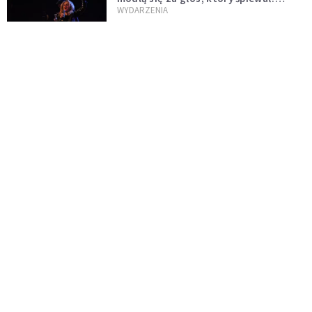
"Lord, help me"
WYDARZENIA