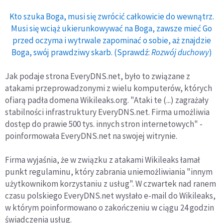
Kto szuka Boga, musi się zwrócić całkowicie do wewnątrz.
Musi się wciąż ukierunkowywać na Boga, zawsze mieć Go
przed oczyma i wytrwale zapominać o sobie, aż znajdzie
Boga, swój prawdziwy skarb. (Sprawdź:
Rozwój duchowy
)
Jak podaje strona EveryDNS.net, było to związane z
atakami przeprowadzonymi z wielu komputerów, których
ofiarą padła domena Wikileaks.org. "Ataki te (...) zagrażały
stabilności infrastruktury EveryDNS.net. Firma umożliwia
dostęp do prawie 500 tys. innych stron internetowych" -
poinformowała EveryDNS.net na swojej witrynie.
Firma wyjaśnia, że w związku z atakami Wikileaks łamał
punkt regulaminu, który zabrania uniemożliwiania "innym
użytkownikom korzystaniu z usług". W czwartek nad ranem
czasu polskiego EveryDNS.net wysłało e-mail do Wikileaks,
w którym poinformowano o zakończeniu w ciągu 24 godzin
świadczenia usług.