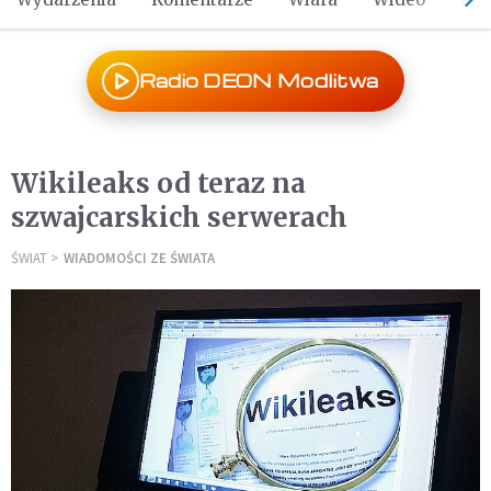
Radio DEON Modlitwa
Wikileaks od teraz na
szwajcarskich serwerach
ŚWIAT
WIADOMOŚCI ZE ŚWIATA