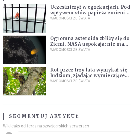
Uczestniczył w egzekucjach. Pod
wpływem słów papieża zmienił
zdanie
WIADOMOŚCI ZE ŚWIATA
Ogromna asteroida zbliży się do
Ziemi. NASA uspokaja: nie ma
zagrożenia
WIADOMOŚCI ZE ŚWIATA
Kot przez trzy lata wymykał się
ludziom, zjadając wymierające
kaczki. W końcu popełnił
WIADOMOŚCI ZE ŚWIATA
fatalny błąd
SKOMENTUJ ARTYKUŁ
Wikileaks od teraz na szwajcarskich serwerach