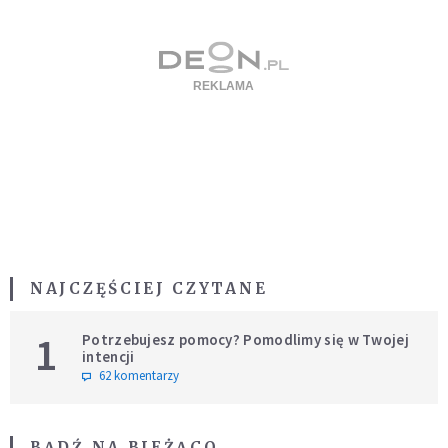
NAJCZĘŚCIEJ CZYTANE
1
Potrzebujesz pomocy? Pomodlimy się w Twojej
intencji
62 komentarzy
BĄDŹ NA BIEŻĄCO