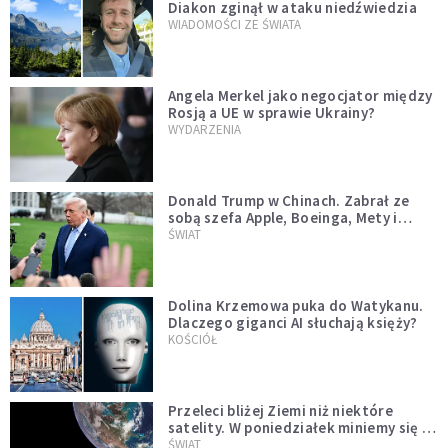
Diakon zginął w ataku niedźwiedzia
WIADOMOŚCI ZE ŚWIATA
Angela Merkel jako negocjator między
Rosją a UE w sprawie Ukrainy?
WYDARZENIA
Donald Trump w Chinach. Zabrał ze
sobą szefa Apple, Boeinga, Mety i
Muska
ŚWIAT
Dolina Krzemowa puka do Watykanu.
Dlaczego giganci AI słuchają księży?
KOŚCIÓŁ
Przeleci bliżej Ziemi niż niektóre
satelity. W poniedziałek miniemy się z
asteroidą, która poprzedzi znacznie
ŚWIAT