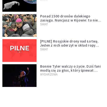
większego "gościa"
Ponad 1500 dronów dalekiego
zasięgu. Nuncjusz w Kijowie: to nie
wygląda na wolę zakończenia wojny
ŚWIAT
[PILNE] Rosyjskie drony nad Łotwą.
Jeden z nich uderzył w skład ropy
naftowej
ŚWIAT
Bonnie Tyler walczy o życie. Dziś fani
modlą się za głos, który śpiewał:
"Lord, help me"
WYDARZENIA