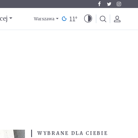
11
°
cej
Warszawa
WYBRANE DLA CIEBIE