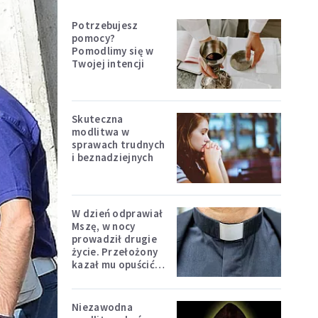
Potrzebujesz
pomocy?
Pomodlimy się w
Twojej intencji
Skuteczna
modlitwa w
sprawach trudnych
i beznadziejnych
W dzień odprawiał
Mszę, w nocy
prowadził drugie
życie. Przełożony
kazał mu opuścić
zakon
Niezawodna