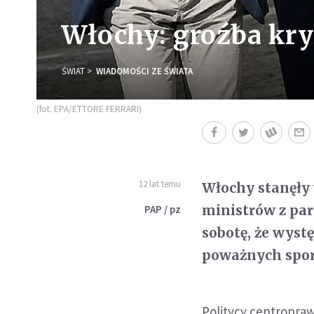
Włochy: groźba kr
ŚWIAT
WIADOMOŚCI ZE ŚWIATA
(fot. EPA/ETTORE FERRARI)
12 lat temu
Włochy stanęły 
ministrów z par
PAP / pz
sobotę, że wyst
poważnych sporó
Politycy centropraw