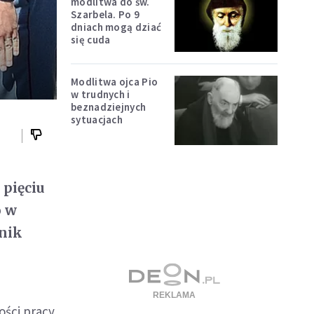
modlitwa do św.
Szarbela. Po 9
dniach mogą dziać
się cuda
Modlitwa ojca Pio
w trudnych i
beznadziejnych
sytuacjach
 pięciu
o w
ynik
ości pracy