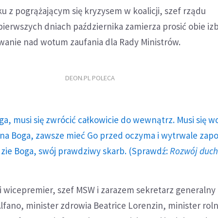
u z pogrążającym się kryzysem w koalicji, szef rządu
pierwszych dniach października zamierza prosić obie iz
wanie nad wotum zaufania dla Rady Ministrów.
DEON.PL POLECA
ga, musi się zwrócić całkowicie do wewnątrz. Musi się w
a Boga, zawsze mieć Go przed oczyma i wytrwale zap
dzie Boga, swój prawdziwy skarb. (Sprawdź:
Rozwój duc
li wicepremier, szef MSW i zarazem sekretarz generalny
lfano, minister zdrowia Beatrice Lorenzin, minister rol