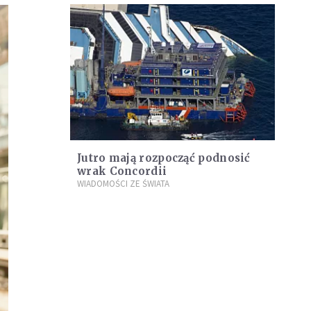
Jutro mają rozpocząć podnosić
wrak Concordii
WIADOMOŚCI ZE ŚWIATA