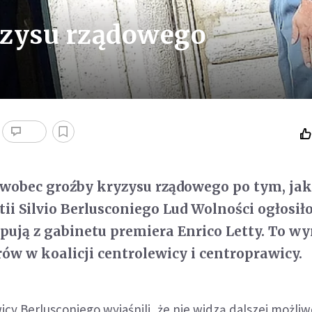
yzysu rządowego
wobec groźby kryzysu rządowego po tym, jak
tii Silvio Berlusconiego Lud Wolności ogłosił
ępują z gabinetu premiera Enrico Letty. To w
w w koalicji centrolewicy i centroprawicy.
icy Berlusconiego wyjaśnili, że nie widzą dalszej możliw