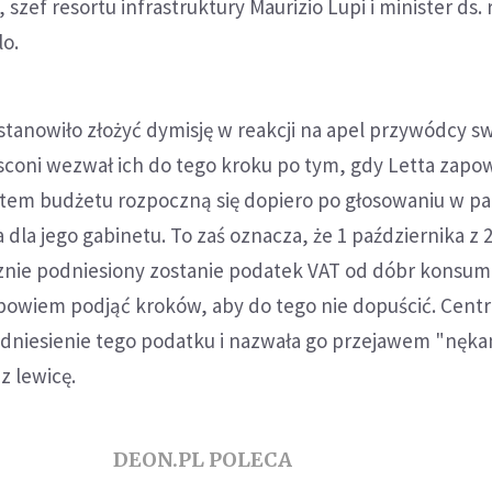
szef resortu infrastruktury Maurizio Lupi i minister ds.
lo.
stanowiło złożyć dymisję w reakcji na apel przywódcy s
coni wezwał ich do tego kroku po tym, gdy Letta zapow
ktem budżetu rozpoczną się dopiero po głosowaniu w p
dla jego gabinetu. To zaś oznacza, że 1 października z 
nie podniesiony zostanie podatek VAT od dóbr konsum
 bowiem podjąć kroków, aby do tego nie dopuścić. Cent
odniesienie tego podatku i nazwała go przejawem "nęka
z lewicę.
DEON.PL POLECA