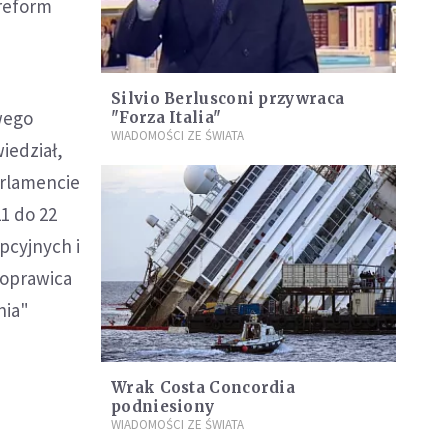
 reform
Silvio Berlusconi przywraca
wego
"Forza Italia"
WIADOMOŚCI ZE ŚWIATA
iedział,
arlamencie
21 do 22
pcyjnych i
roprawica
nia"
Wrak Costa Concordia
podniesiony
WIADOMOŚCI ZE ŚWIATA