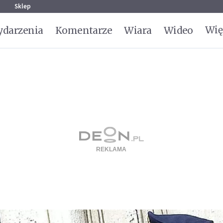
g
Sklep
Wię
darzenia
Komentarze
Wiara
Wideo