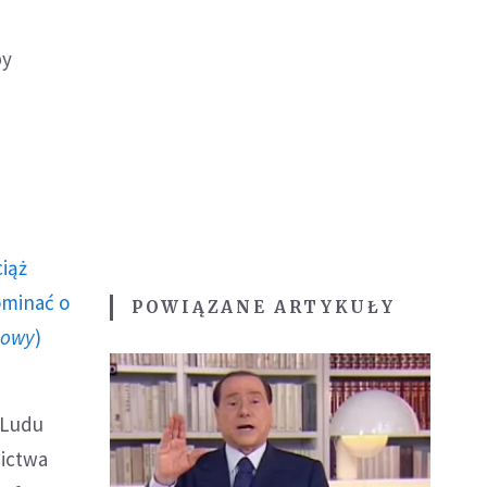
by
ciąż
ominać o
POWIĄZANE ARTYKUŁY
howy
)
 Ludu
nictwa