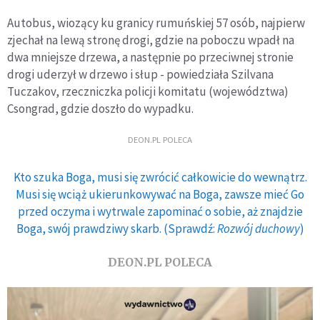
Autobus, wiozący ku granicy rumuńskiej 57 osób, najpierw
zjechał na lewą stronę drogi, gdzie na poboczu wpadł na
dwa mniejsze drzewa, a następnie po przeciwnej stronie
drogi uderzył w drzewo i słup - powiedziała Szilvana
Tuczakov, rzeczniczka policji komitatu (województwa)
Csongrad, gdzie doszło do wypadku.
DEON.PL POLECA
Kto szuka Boga, musi się zwrócić całkowicie do wewnątrz.
Musi się wciąż ukierunkowywać na Boga, zawsze mieć Go
przed oczyma i wytrwale zapominać o sobie, aż znajdzie
Boga, swój prawdziwy skarb. (Sprawdź:
Rozwój duchowy
)
DEON.PL POLECA