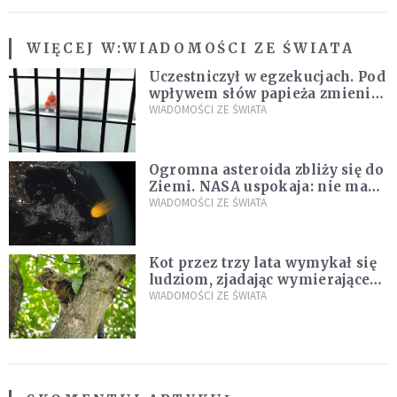
WIĘCEJ W:
WIADOMOŚCI ZE ŚWIATA
Uczestniczył w egzekucjach. Pod
wpływem słów papieża zmienił
zdanie
WIADOMOŚCI ZE ŚWIATA
Ogromna asteroida zbliży się do
Ziemi. NASA uspokaja: nie ma
zagrożenia
WIADOMOŚCI ZE ŚWIATA
Kot przez trzy lata wymykał się
ludziom, zjadając wymierające
kaczki. W końcu popełnił
WIADOMOŚCI ZE ŚWIATA
fatalny błąd