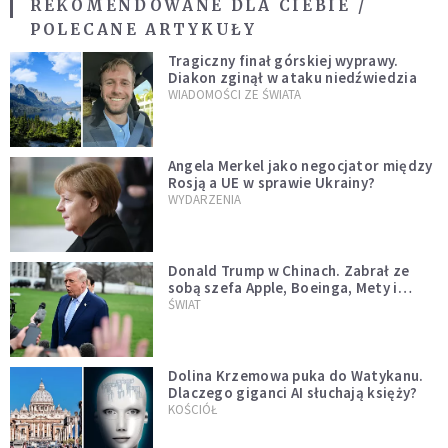
REKOMENDOWANE DLA CIEBIE /
POLECANE ARTYKUŁY
Tragiczny finał górskiej wyprawy.
Diakon zginął w ataku niedźwiedzia
WIADOMOŚCI ZE ŚWIATA
Angela Merkel jako negocjator między
Rosją a UE w sprawie Ukrainy?
WYDARZENIA
Donald Trump w Chinach. Zabrał ze
sobą szefa Apple, Boeinga, Mety i
Muska
ŚWIAT
Dolina Krzemowa puka do Watykanu.
Dlaczego giganci AI słuchają księży?
KOŚCIÓŁ