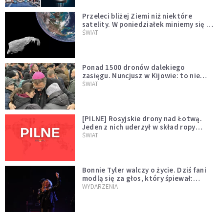
Przeleci bliżej Ziemi niż niektóre
satelity. W poniedziałek miniemy się z
asteroidą, która poprzedzi znacznie
ŚWIAT
większego "gościa"
Ponad 1500 dronów dalekiego
zasięgu. Nuncjusz w Kijowie: to nie
wygląda na wolę zakończenia wojny
ŚWIAT
[PILNE] Rosyjskie drony nad Łotwą.
Jeden z nich uderzył w skład ropy
naftowej
ŚWIAT
Bonnie Tyler walczy o życie. Dziś fani
modlą się za głos, który śpiewał:
"Lord, help me"
WYDARZENIA