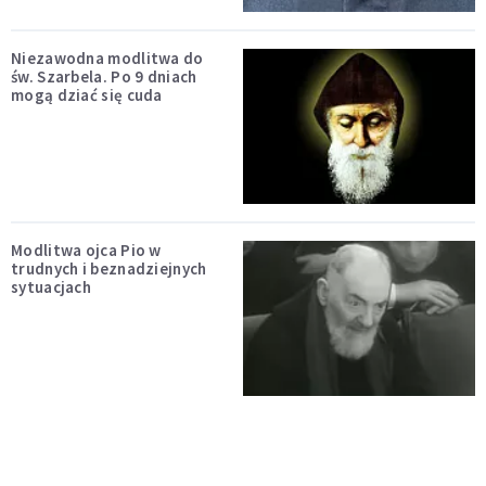
Niezawodna modlitwa do
św. Szarbela. Po 9 dniach
mogą dziać się cuda
Modlitwa ojca Pio w
trudnych i beznadziejnych
sytuacjach