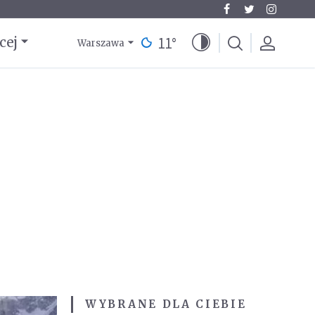
11
°
cej
Warszawa
WYBRANE DLA CIEBIE