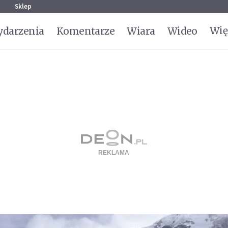
g
Sklep
Wię
darzenia
Komentarze
Wiara
Wideo