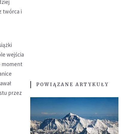
ziej
 twórca i
iążki
le wejścia
to moment
anice
tawał
POWIĄZANE ARTYKUŁY
stu przez