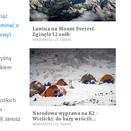
ciąż
ominać o
Lawina na Mount Everest.
howy
)
Zginęło 12 osób
WIADOMOŚCI ZE ŚWIATA
ryśną
akiem
ystkich
r -
Narodowa wyprawa na K2 -
0) Janusz
Wielicki: do bazy wrócili
uczestnicy akcji ratunkowej na
WIADOMOŚCI ZE ŚWIATA
Nanga Parbat