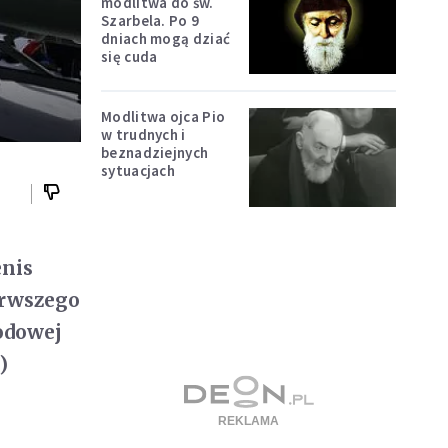
modlitwa do św.
Szarbela. Po 9
dniach mogą dziać
się cuda
Modlitwa ojca Pio
w trudnych i
beznadziejnych
sytuacjach
enis
erwszego
odowej
)