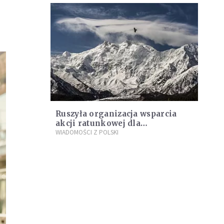
Ruszyła organizacja wsparcia
akcji ratunkowej dla
himalaistów - Polaka i
WIADOMOŚCI Z POLSKI
Francuzki