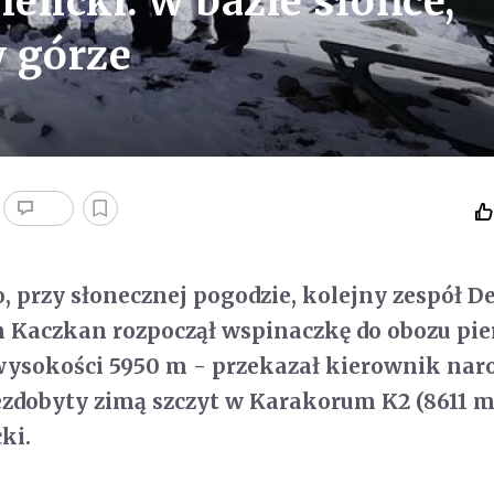
licki: w bazie słońce,
 górze
o, przy słonecznej pogodzie, kolejny zespół D
n Kaczkan rozpoczął wspinaczkę do obozu pi
wysokości 5950 m - przekazał kierownik nar
zdobyty zimą szczyt w Karakorum K2 (8611 m
ki.