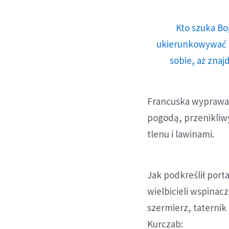
Kto szuka Bo
ukierunkowywać n
sobie, aż znaj
Francuska wyprawa 
pogodą, przenikli
tlenu i lawinami.
Jak podkreślił port
wielbicieli wspinacz
szermierz, taternik 
Kurczab: