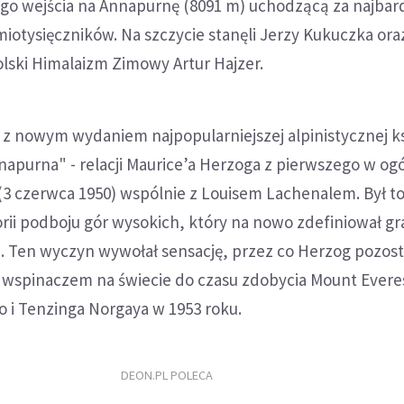
o wejścia na Annapurnę (8091 m) uchodzącą za najbard
iotysięczników. Na szczycie stanęli Jerzy Kukuczka oraz
lski Himalaizm Zimowy Artur Hajzer.
ę z nowym wydaniem najpopularniejszej alpinistycznej ks
purna" - relacji Maurice’a Herzoga z pierwszego w ogó
 (3 czerwca 1950) wspólnie z Louisem Lachenalem. Był 
ii podboju gór wysokich, który na nowo zdefiniował gr
i. Ten wyczyn wywołał sensację, przez co Herzog pozos
 wspinaczem na świecie do czasu zdobycia Mount Evere
 i Tenzinga Norgaya w 1953 roku.
DEON.PL POLECA