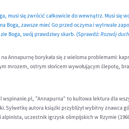
ga, musi się zwrócić całkowicie do wewnątrz. Musi się w
a Boga, zawsze mieć Go przed oczyma i wytrwale zap
dzie Boga, swój prawdziwy skarb. (Sprawdź:
Rozwój duc
na Annapurnę borykała się z wieloma problemami: kap
wym mrozem, ostrym słońcem wywołującym ślepotę, br
al wspinanie.pl, "Annapurna" to kultowa lektura dla wsz
ki. Sylwetkę autora książki przybliżył wybitny znawca gó
i alpinista, uczestnik igrzysk olimpijskich w Rzymie (196