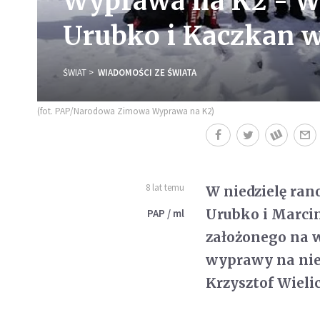
Wyprawa na K2 - Wie
Urubko i Kaczkan w
ŚWIAT
WIADOMOŚCI ZE ŚWIATA
(fot. PAP/Narodowa Zimowa Wyprawa na K2)
8 lat temu
W niedzielę ran
Urubko i Marci
PAP / ml
założonego na 
wyprawy na nie
Krzysztof Wielic