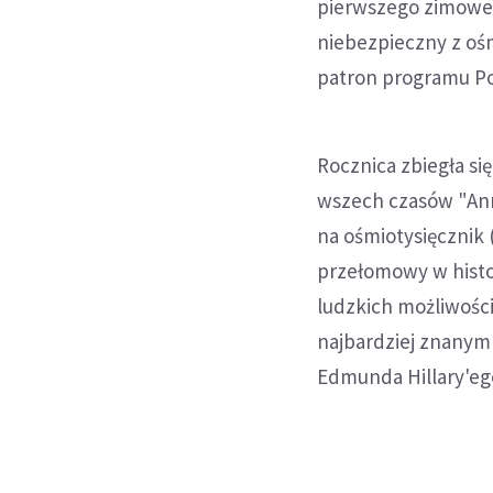
pierwszego zimoweg
niebezpieczny z ośm
patron programu Po
Rocznica zbiegła si
wszech czasów "Anna
na ośmiotysięcznik
przełomowy w histor
ludzkich możliwośc
najbardziej znanym
Edmunda Hillary'ego