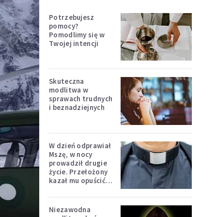
Potrzebujesz
pomocy?
Pomodlimy się w
Twojej intencji
Skuteczna
modlitwa w
sprawach trudnych
i beznadziejnych
W dzień odprawiał
Mszę, w nocy
prowadził drugie
życie. Przełożony
kazał mu opuścić
zakon
Niezawodna