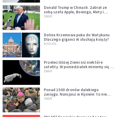
Donald Trump w Chinach. Zabrał ze
sobą szefa Apple, Boeinga, Mety i
Muska
ŚWIAT
Dolina Krzemowa puka do Watykanu.
Dlaczego giganci AI słuchają księży?
KOŚCIÓŁ
Przeleci bliżej Ziemi niż niektóre
satelity. W poniedziałek miniemy się z
asteroidą, która poprzedzi znacznie
ŚWIAT
większego "gościa"
Ponad 1500 dronów dalekiego
zasięgu. Nuncjusz w Kijowie: to nie
wygląda na wolę zakończenia wojny
ŚWIAT