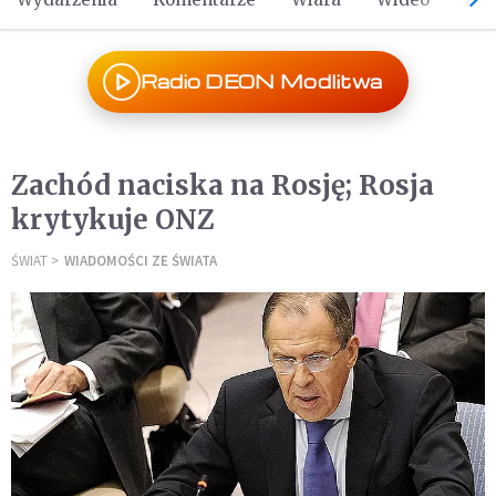
Radio DEON Modlitwa
Zachód naciska na Rosję; Rosja
krytykuje ONZ
ŚWIAT
WIADOMOŚCI ZE ŚWIATA