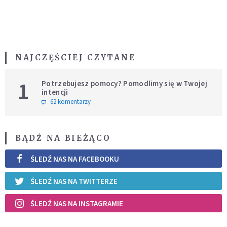
NAJCZĘŚCIEJ CZYTANE
1
Potrzebujesz pomocy? Pomodlimy się w Twojej
intencji
62 komentarzy
BĄDŹ NA BIEŻĄCO
ŚLEDŹ NAS NA FACEBOOKU
ŚLEDŹ NAS NA TWITTERZE
ŚLEDŹ NAS NA INSTAGRAMIE