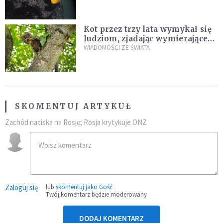
Kot przez trzy lata wymykał się
ludziom, zjadając wymierające
kaczki. W końcu popełnił
WIADOMOŚCI ZE ŚWIATA
fatalny błąd
SKOMENTUJ ARTYKUŁ
Zachód naciska na Rosję; Rosja krytykuje ONZ
Zaloguj się
lub
skomentuj jako Gość
Twój komentarz będzie moderowany
DODAJ KOMENTARZ