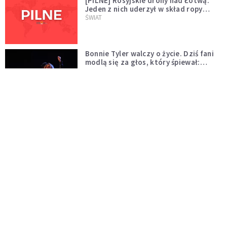
[PILNE] Rosyjskie drony nad Łotwą.
Jeden z nich uderzył w skład ropy
naftowej
ŚWIAT
Bonnie Tyler walczy o życie. Dziś fani
modlą się za głos, który śpiewał:
"Lord, help me"
WYDARZENIA