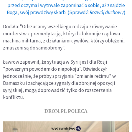
przed oczyma i wytrwale zapominać o sobie, aż znajdzie
Boga, swój prawdziwy skarb. (Sprawdź:
Rozwój duchowy
)
Dodała: "Odrzucamy wszelkiego rodzaju zrównywanie
morderstw z premedytacją, których dokonuje rządowa
machina militarna, z działaniami cywilów, którzy oblężeni,
zmuszeni są do samoobrony".
Ławrow zapewnił, że sytuacja w Syrii jest dla Rosji
"poważnym powodem do niepokoju". Oświadczył
jednocześnie, że próby sprzyjania "zmianie reżimu" w
Damaszku i zachęcające sygnały dla zbrojnej opozycji
syryjskiej, mogą doprowadzić tylko do rozszerzenia
konfliktu.
DEON.PL POLECA