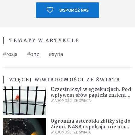
WSPOMÓŻ NAS
TEMATY W ARTYKULE
#rosja
#onz
#syria
WIĘCEJ W:
WIADOMOŚCI ZE ŚWIATA
Uczestniczył w egzekucjach. Pod
wpływem słów papieża zmienił
zdanie
WIADOMOŚCI ZE ŚWIATA
Ogromna asteroida zbliży się do
Ziemi. NASA uspokaja: nie ma
zagrożenia
WIADOMOŚCI ZE ŚWIATA