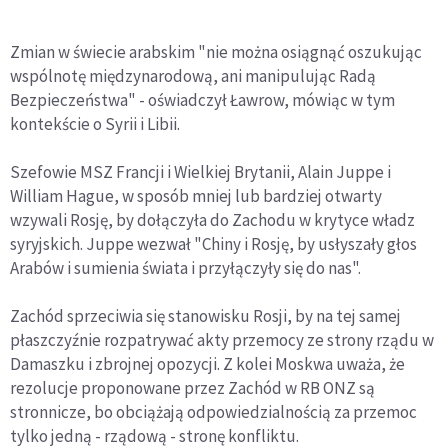
Zmian w świecie arabskim "nie można osiągnąć oszukując
wspólnotę międzynarodową, ani manipulując Radą
Bezpieczeństwa" - oświadczył Ławrow, mówiąc w tym
kontekście o Syrii i Libii.
Szefowie MSZ Francji i Wielkiej Brytanii, Alain Juppe i
William Hague, w sposób mniej lub bardziej otwarty
wzywali Rosję, by dołączyła do Zachodu w krytyce władz
syryjskich. Juppe wezwał "Chiny i Rosję, by usłyszały głos
Arabów i sumienia świata i przyłączyły się do nas".
Zachód sprzeciwia się stanowisku Rosji, by na tej samej
płaszczyźnie rozpatrywać akty przemocy ze strony rządu w
Damaszku i zbrojnej opozycji. Z kolei Moskwa uważa, że
rezolucje proponowane przez Zachód w RB ONZ są
stronnicze, bo obciążają odpowiedzialnością za przemoc
tylko jedną - rządową - stronę konfliktu.