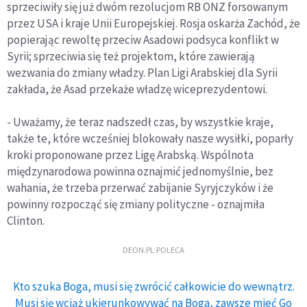
sprzeciwiły się już dwóm rezolucjom RB ONZ forsowanym
przez USA i kraje Unii Europejskiej. Rosja oskarża Zachód, że
popierając rewoltę przeciw Asadowi podsyca konflikt w
Syrii; sprzeciwia się też projektom, które zawierają
wezwania do zmiany władzy. Plan Ligi Arabskiej dla Syrii
zakłada, że Asad przekaże władzę wiceprezydentowi.
- Uważamy, że teraz nadszedł czas, by wszystkie kraje,
także te, które wcześniej blokowały nasze wysiłki, poparły
kroki proponowane przez Ligę Arabską. Wspólnota
międzynarodowa powinna oznajmić jednomyślnie, bez
wahania, że trzeba przerwać zabijanie Syryjczyków i że
powinny rozpocząć się zmiany polityczne - oznajmiła
Clinton.
DEON.PL POLECA
Kto szuka Boga, musi się zwrócić całkowicie do wewnątrz.
Musi się wciąż ukierunkowywać na Boga, zawsze mieć Go