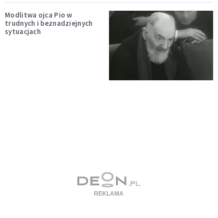
Modlitwa ojca Pio w
trudnych i beznadziejnych
sytuacjach