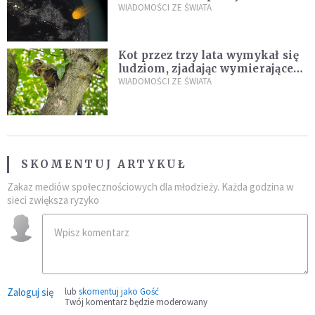
zagrożenia
WIADOMOŚCI ZE ŚWIATA
Kot przez trzy lata wymykał się
ludziom, zjadając wymierające
kaczki. W końcu popełnił
WIADOMOŚCI ZE ŚWIATA
fatalny błąd
SKOMENTUJ ARTYKUŁ
Zakaz mediów społecznościowych dla młodzieży. Każda godzina w
sieci zwiększa ryzyko
Zaloguj się
lub
skomentuj jako Gość
Twój komentarz będzie moderowany