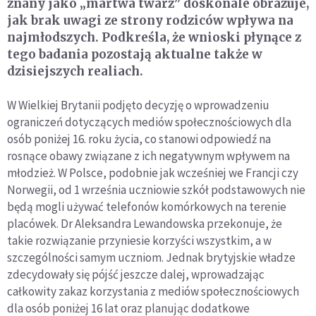
znany jako „martwa twarz” doskonale obrazuje,
jak brak uwagi ze strony rodziców wpływa na
najmłodszych. Podkreśla, że wnioski płynące z
tego badania pozostają aktualne także w
dzisiejszych realiach.
W Wielkiej Brytanii podjęto decyzję o wprowadzeniu
ograniczeń dotyczących mediów społecznościowych dla
osób poniżej 16. roku życia, co stanowi odpowiedź na
rosnące obawy związane z ich negatywnym wpływem na
młodzież. W Polsce, podobnie jak wcześniej we Francji czy
Norwegii, od 1 września uczniowie szkół podstawowych nie
będą mogli używać telefonów komórkowych na terenie
placówek. Dr Aleksandra Lewandowska przekonuje, że
takie rozwiązanie przyniesie korzyści wszystkim, a w
szczególności samym uczniom. Jednak brytyjskie władze
zdecydowały się pójść jeszcze dalej, wprowadzając
całkowity zakaz korzystania z mediów społecznościowych
dla osób poniżej 16 lat oraz planując dodatkowe