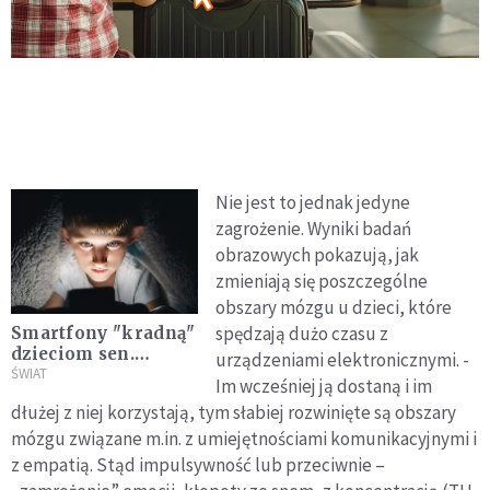
Nie jest to jednak jedyne
zagrożenie. Wyniki badań
obrazowych pokazują, jak
zmieniają się poszczególne
obszary mózgu u dzieci, które
spędzają dużo czasu z
Smartfony "kradną"
dzieciom sen.
urządzeniami elektronicznymi. -
Niepokojące wyniki
ŚWIAT
Im wcześniej ją dostaną i im
badań w Polsce
dłużej z niej korzystają, tym słabiej rozwinięte są obszary
mózgu związane m.in. z umiejętnościami komunikacyjnymi i
z empatią. Stąd impulsywność lub przeciwnie –