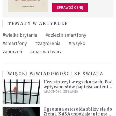
SPRAWDŹ CENĘ
TEMATY W ARTYKULE
#wielka brytania
#dzieci a smartfony
#smartfony
#zagrożenia
#ryzyko
zaburzeń
#martwa twarz
WIĘCEJ W:
WIADOMOŚCI ZE ŚWIATA
Uczestniczył w egzekucjach. Pod
wpływem słów papieża zmienił
zdanie
WIADOMOŚCI ZE ŚWIATA
Ogromna asteroida zbliży się do
Ziemi. NASA uspokaja: nie ma