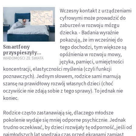
Wczesny kontakt z urządzeniami
cyfrowymi może prowadzić do
zaburzeń w rozwoju mózgu
dziecka. - Badania wyraźnie
pokazują, że im wcześniej do
tego dochodzi, tym większe są
Smartfony
przyspieszyły
opóźnienia w rozwoju mowy,
katastrofę
WIADOMOŚCI ZE ŚWIATA
języka, pamięci, umiejętności
demograficzną.
koncentracji, elastyczności myślenia (czyli funkcji
Nowe badania
poznawczych). Jednym słowem, rodzice sami marnują
pokazują
dramatyczny trend
szansę na prawidłowy rozwój własnych dzieci (choć
oczywiście nie zdają sobie z tego sprawy). To jednak nie
koniec.
Rodzice często zastanawiają się, dlaczego młodsze
pokolenie wydaje się mniej odporne psychicznie. Jednak
trudno oczekiwać, by dzieci rozwijały tę odporność, jeśli od
najmłodszych lat spędzają czas przed ekranami zamiast