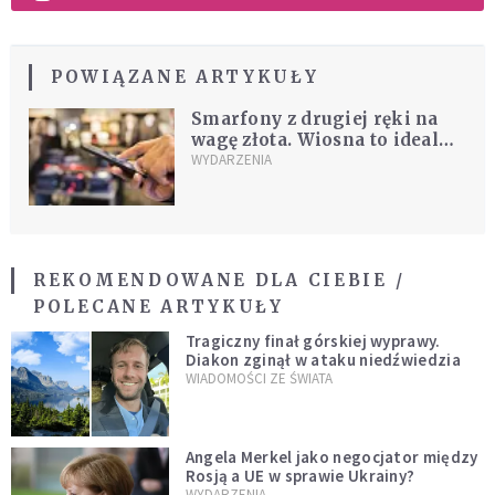
POWIĄZANE ARTYKUŁY
Smarfony z drugiej ręki na
wagę złota. Wiosna to idealny
moment na sprzedaż
WYDARZENIA
REKOMENDOWANE DLA CIEBIE /
POLECANE ARTYKUŁY
Tragiczny finał górskiej wyprawy.
Diakon zginął w ataku niedźwiedzia
WIADOMOŚCI ZE ŚWIATA
Angela Merkel jako negocjator między
Rosją a UE w sprawie Ukrainy?
WYDARZENIA