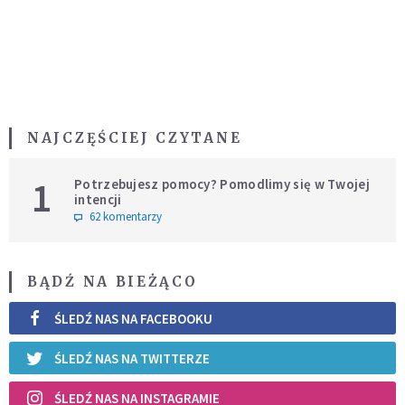
NAJCZĘŚCIEJ CZYTANE
1
Potrzebujesz pomocy? Pomodlimy się w Twojej
intencji
62 komentarzy
BĄDŹ NA BIEŻĄCO
ŚLEDŹ NAS NA FACEBOOKU
ŚLEDŹ NAS NA TWITTERZE
ŚLEDŹ NAS NA INSTAGRAMIE