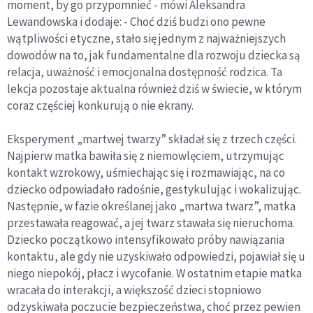
moment, by go przypomnieć - mówi Aleksandra
Lewandowska i dodaje: - Choć dziś budzi ono pewne
wątpliwości etyczne, stało się jednym z najważniejszych
dowodów na to, jak fundamentalne dla rozwoju dziecka są
relacja, uważność i emocjonalna dostępność rodzica. Ta
lekcja pozostaje aktualna również dziś w świecie, w którym
coraz częściej konkurują o nie ekrany.
Eksperyment „martwej twarzy” składał się z trzech części.
Najpierw matka bawiła się z niemowlęciem, utrzymując
kontakt wzrokowy, uśmiechając się i rozmawiając, na co
dziecko odpowiadało radośnie, gestykulując i wokalizując.
Następnie, w fazie określanej jako „martwa twarz”, matka
przestawała reagować, a jej twarz stawała się nieruchoma.
Dziecko początkowo intensyfikowało próby nawiązania
kontaktu, ale gdy nie uzyskiwało odpowiedzi, pojawiał się u
niego niepokój, płacz i wycofanie. W ostatnim etapie matka
wracała do interakcji, a większość dzieci stopniowo
odzyskiwała poczucie bezpieczeństwa, choć przez pewien