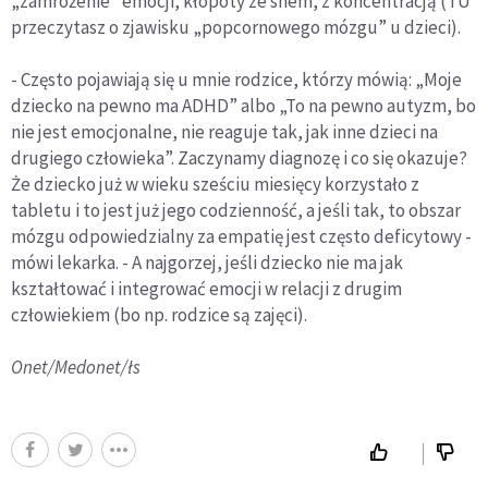
„zamrożenie” emocji, kłopoty ze snem, z koncentracją (TU
przeczytasz o zjawisku „popcornowego mózgu” u dzieci).
- Często pojawiają się u mnie rodzice, którzy mówią: „Moje
dziecko na pewno ma ADHD” albo „To na pewno autyzm, bo
nie jest emocjonalne, nie reaguje tak, jak inne dzieci na
drugiego człowieka”. Zaczynamy diagnozę i co się okazuje?
Że dziecko już w wieku sześciu miesięcy korzystało z
tabletu i to jest już jego codzienność, a jeśli tak, to obszar
mózgu odpowiedzialny za empatię jest często deficytowy -
mówi lekarka. - A najgorzej, jeśli dziecko nie ma jak
kształtować i integrować emocji w relacji z drugim
człowiekiem (bo np. rodzice są zajęci).
Onet/Medonet/łs