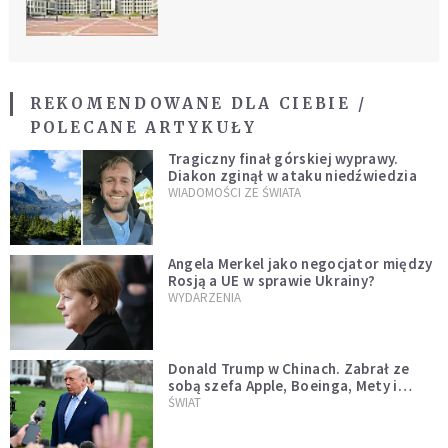
REKOMENDOWANE DLA CIEBIE /
POLECANE ARTYKUŁY
Tragiczny finał górskiej wyprawy.
Diakon zginął w ataku niedźwiedzia
WIADOMOŚCI ZE ŚWIATA
Angela Merkel jako negocjator między
Rosją a UE w sprawie Ukrainy?
WYDARZENIA
Donald Trump w Chinach. Zabrał ze
sobą szefa Apple, Boeinga, Mety i
Muska
ŚWIAT