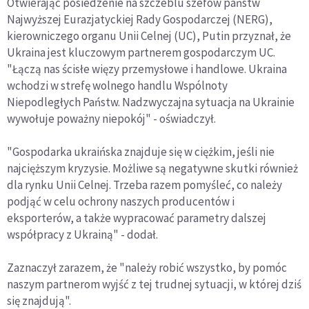
Otwierając posiedzenie na szczeblu szefów państw
Najwyższej Eurazjatyckiej Rady Gospodarczej (NERG),
kierowniczego organu Unii Celnej (UC), Putin przyznał, że
Ukraina jest kluczowym partnerem gospodarczym UC.
"Łączą nas ścisłe więzy przemysłowe i handlowe. Ukraina
wchodzi w strefę wolnego handlu Wspólnoty
Niepodległych Państw. Nadzwyczajna sytuacja na Ukrainie
wywołuje poważny niepokój" - oświadczył.
"Gospodarka ukraińska znajduje się w ciężkim, jeśli nie
najcięższym kryzysie. Możliwe są negatywne skutki również
dla rynku Unii Celnej. Trzeba razem pomyśleć, co należy
podjąć w celu ochrony naszych producentów i
eksporterów, a także wypracować parametry dalszej
współpracy z Ukrainą" - dodał.
Zaznaczył zarazem, że "należy robić wszystko, by pomóc
naszym partnerom wyjść z tej trudnej sytuacji, w której dziś
się znajdują".