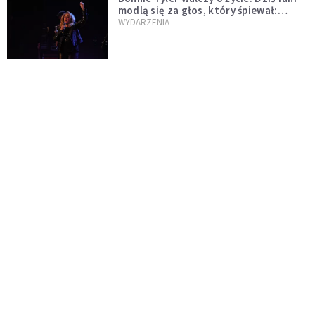
modlą się za głos, który śpiewał:
"Lord, help me"
WYDARZENIA