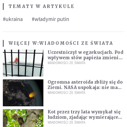
TEMATY W ARTYKULE
#ukraina
#władymir putin
WIĘCEJ W:
WIADOMOŚCI ZE ŚWIATA
Uczestniczył w egzekucjach. Pod
wpływem słów papieża zmienił
zdanie
WIADOMOŚCI ZE ŚWIATA
Ogromna asteroida zbliży się do
Ziemi. NASA uspokaja: nie ma
zagrożenia
WIADOMOŚCI ZE ŚWIATA
Kot przez trzy lata wymykał się
ludziom, zjadając wymierające
kaczki. W końcu popełnił
WIADOMOŚCI ZE ŚWIATA