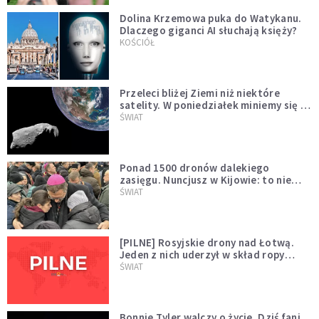
Dolina Krzemowa puka do Watykanu.
Dlaczego giganci AI słuchają księży?
KOŚCIÓŁ
Przeleci bliżej Ziemi niż niektóre
satelity. W poniedziałek miniemy się z
asteroidą, która poprzedzi znacznie
ŚWIAT
większego "gościa"
Ponad 1500 dronów dalekiego
zasięgu. Nuncjusz w Kijowie: to nie
wygląda na wolę zakończenia wojny
ŚWIAT
[PILNE] Rosyjskie drony nad Łotwą.
Jeden z nich uderzył w skład ropy
naftowej
ŚWIAT
Bonnie Tyler walczy o życie. Dziś fani