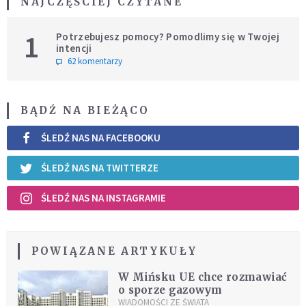
NAJCZĘŚCIEJ CZYTANE
1
Potrzebujesz pomocy? Pomodlimy się w Twojej
intencji
62 komentarzy
BĄDŹ NA BIEŻĄCO
ŚLEDŹ NAS NA FACEBOOKU
ŚLEDŹ NAS NA TWITTERZE
ŚLEDŹ NAS NA INSTAGRAMIE
POWIĄZANE ARTYKUŁY
W Mińsku UE chce rozmawiać
o sporze gazowym
WIADOMOŚCI ZE ŚWIATA