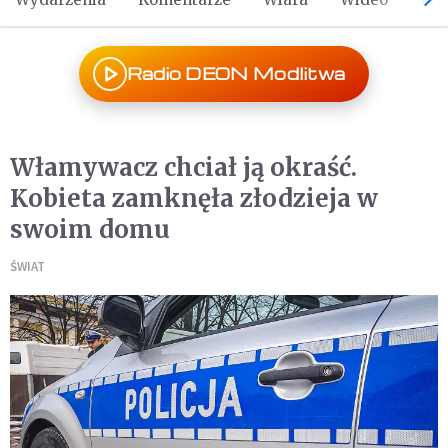
Radio DEON Modlitwa
Włamywacz chciał ją okraść.
Kobieta zamknęła złodzieja w
swoim domu
ŚWIAT