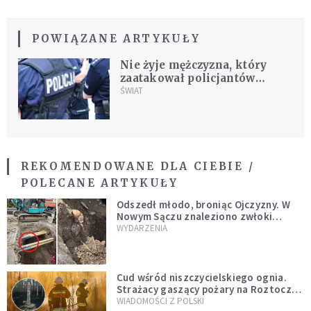
POWIĄZANE ARTYKUŁY
Nie żyje mężczyzna, który
zaatakował policjantów
nożem. Napastnik zmarł po
ŚWIAT
strzałach funkcjonariuszy
REKOMENDOWANE DLA CIEBIE /
POLECANE ARTYKUŁY
Odszedł młodo, broniąc Ojczyzny. W
Nowym Sączu znaleziono zwłoki
mężczyzny z czasów potopu
WYDARZENIA
szwedzkiego
Cud wśród niszczycielskiego ognia.
Strażacy gaszący pożary na Roztoczu
opublikowali niezwykłe zdjęcie
WIADOMOŚCI Z POLSKI