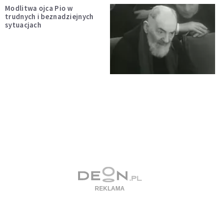
Modlitwa ojca Pio w
trudnych i beznadziejnych
sytuacjach