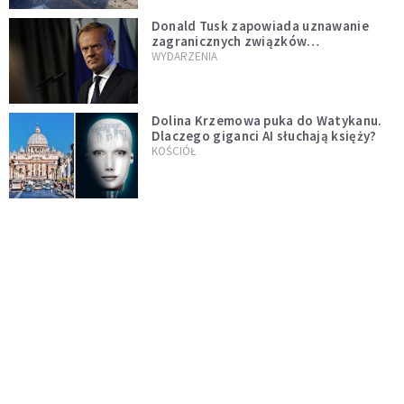
Donald Tusk zapowiada uznawanie
zagranicznych związków
jednopłciowych. "Państwo oblało ten
WYDARZENIA
test"
Dolina Krzemowa puka do Watykanu.
Dlaczego giganci AI słuchają księży?
KOŚCIÓŁ