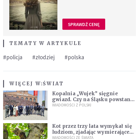
SPRAWDŹ CENĘ
TEMATY W ARTYKULE
#policja
#złodziej
#polska
WIĘCEJ W:
ŚWIAT
Kopalnia „Wujek” sięgnie
gwiazd. Czy na Śląsku powstanie
„Dolina Krzemowa”?
WIADOMOŚCI Z POLSKI
Kot przez trzy lata wymykał się
ludziom, zjadając wymierające
kaczki. W końcu popełnił
WIADOMOŚCI ZE ŚWIATA