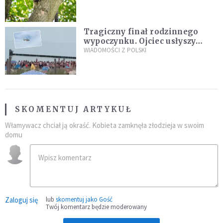
fatalny błąd
Tragiczny finał rodzinnego
wypoczynku. Ojciec usłyszy
zarzuty
WIADOMOŚCI Z POLSKI
SKOMENTUJ ARTYKUŁ
Włamywacz chciał ją okraść. Kobieta zamknęła złodzieja w swoim
domu
Zaloguj się
lub
skomentuj jako Gość
Twój komentarz będzie moderowany