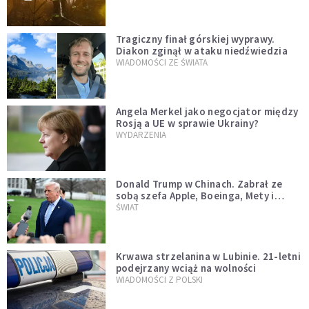
Tragiczny finał górskiej wyprawy.
Diakon zginął w ataku niedźwiedzia
WIADOMOŚCI ZE ŚWIATA
Angela Merkel jako negocjator między
Rosją a UE w sprawie Ukrainy?
WYDARZENIA
Donald Trump w Chinach. Zabrał ze
sobą szefa Apple, Boeinga, Mety i
Muska
ŚWIAT
Krwawa strzelanina w Lubinie. 21-letni
podejrzany wciąż na wolności
WIADOMOŚCI Z POLSKI