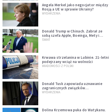
Angela Merkel jako negocjator między
Rosją a UE w sprawie Ukrainy?
WYDARZENIA
Donald Trump w Chinach. Zabrał ze
sobą szefa Apple, Boeinga, Mety i
Muska
ŚWIAT
Krwawa strzelanina w Lubinie. 21-letni
podejrzany wciąż na wolności
WIADOMOŚCI Z POLSKI
Donald Tusk zapowiada uznawanie
zagranicznych związków
jednopłciowych. "Państwo oblało ten
WYDARZENIA
test"
Dolina Krzemowa puka do Watykanu.