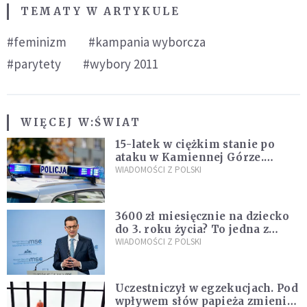
TEMATY W ARTYKULE
#feminizm
#kampania wyborcza
#parytety
#wybory 2011
WIĘCEJ W:
ŚWIAT
15-latek w ciężkim stanie po
ataku w Kamiennej Górze.
Policja zatrzymała dwóch
WIADOMOŚCI Z POLSKI
nastolatków
3600 zł miesięcznie na dziecko
do 3. roku życia? To jedna z
propozycji programu "Rozwój
WIADOMOŚCI Z POLSKI
Plus"
Uczestniczył w egzekucjach. Pod
wpływem słów papieża zmienił