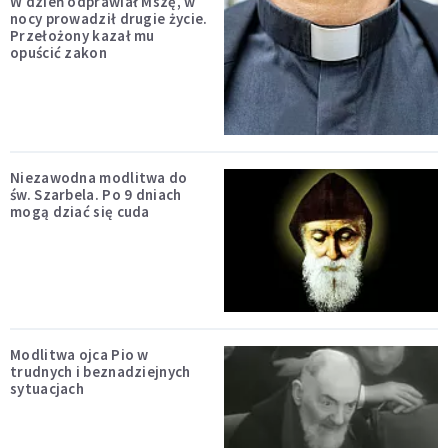
W dzień odprawiał Mszę, w
nocy prowadził drugie życie.
Przełożony kazał mu
opuścić zakon
Niezawodna modlitwa do
św. Szarbela. Po 9 dniach
mogą dziać się cuda
Modlitwa ojca Pio w
trudnych i beznadziejnych
sytuacjach