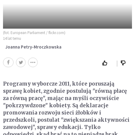
(fot. European Parliament / flickr.com)
14 lat temu
Joanna Petry-Mroczkowska
Programy wyborcze 2011, które poruszają
sprawę kobiet, zgodnie postulują "równą płacę
za równą pracę", mając na myśli oczywiście
"pokrzywdzone" kobiety. Są deklaracje
promowania rozwoju sieci żłobków i
przedszkoli, postulat "zwiększania aktywności
zawodowej", sprawy edukacji. Tylko
odpowiedzi, skąd brać na to pieniądze brak.