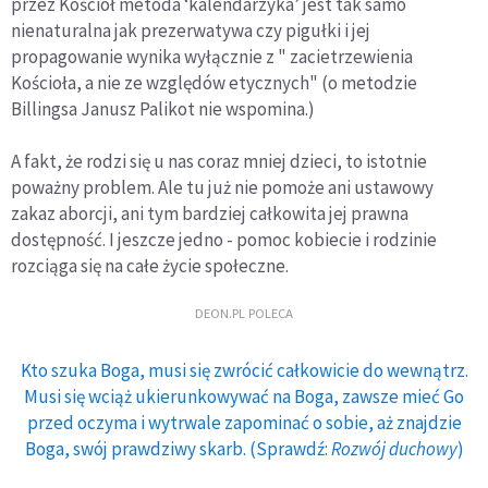
przez Kościół metoda ‘kalendarzyka’ jest tak samo
nienaturalna jak prezerwatywa czy pigułki i jej
propagowanie wynika wyłącznie z " zacietrzewienia
Kościoła, a nie ze względów etycznych" (o metodzie
Billingsa Janusz Palikot nie wspomina.)
A fakt, że rodzi się u nas coraz mniej dzieci, to istotnie
poważny problem. Ale tu już nie pomoże ani ustawowy
zakaz aborcji, ani tym bardziej całkowita jej prawna
dostępność. I jeszcze jedno - pomoc kobiecie i rodzinie
rozciąga się na całe życie społeczne.
DEON.PL POLECA
Kto szuka Boga, musi się zwrócić całkowicie do wewnątrz.
Musi się wciąż ukierunkowywać na Boga, zawsze mieć Go
przed oczyma i wytrwale zapominać o sobie, aż znajdzie
Boga, swój prawdziwy skarb. (Sprawdź:
Rozwój duchowy
)