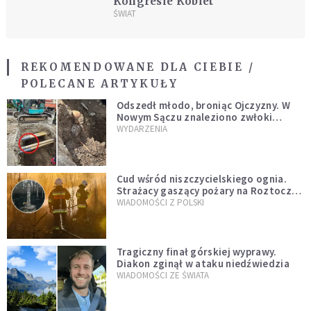
Kongresie Kobiet
ŚWIAT
REKOMENDOWANE DLA CIEBIE /
POLECANE ARTYKUŁY
Odszedł młodo, broniąc Ojczyzny. W
Nowym Sączu znaleziono zwłoki
mężczyzny z czasów potopu
WYDARZENIA
szwedzkiego
Cud wśród niszczycielskiego ognia.
Strażacy gaszący pożary na Roztoczu
opublikowali niezwykłe zdjęcie
WIADOMOŚCI Z POLSKI
Tragiczny finał górskiej wyprawy.
Diakon zginął w ataku niedźwiedzia
WIADOMOŚCI ZE ŚWIATA