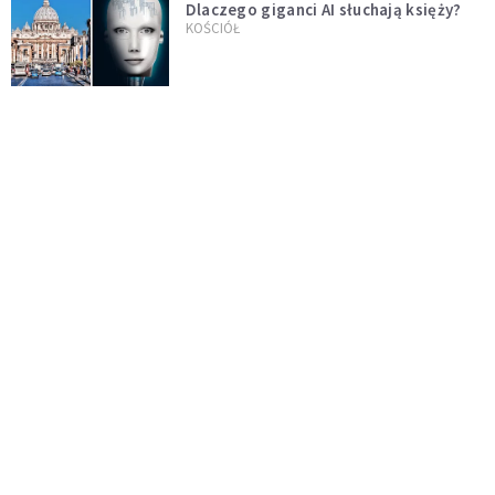
Dlaczego giganci AI słuchają księży?
KOŚCIÓŁ