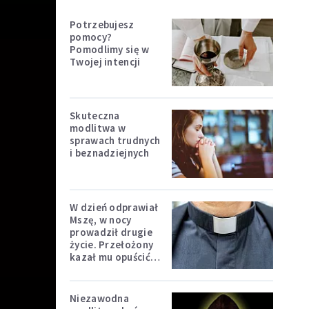
Potrzebujesz
pomocy?
Pomodlimy się w
Twojej intencji
Skuteczna
modlitwa w
sprawach trudnych
i beznadziejnych
W dzień odprawiał
Mszę, w nocy
prowadził drugie
życie. Przełożony
kazał mu opuścić
zakon
Niezawodna