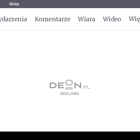
g
Sklep
Wię
darzenia
Komentarze
Wiara
Wideo