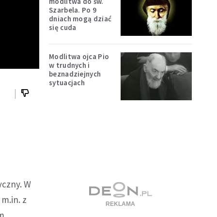
modlitwa do św.
Szarbela. Po 9
dniach mogą dziać
się cuda
Modlitwa ojca Pio
w trudnych i
beznadziejnych
sytuacjach
yczny. W
m.in. z
em