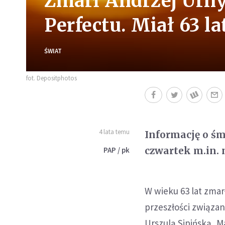
Zmarł Andrzej Urny
Perfectu. Miał 63 la
ŚWIAT
fot. Depositphotos
4 lata temu
Informację o ś
czwartek m.in. 
PAP / pk
W wieku 63 lat zmar
przeszłości związan
Urszulą Sipińską, 