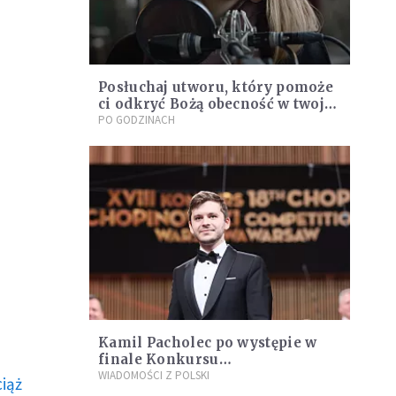
Posłuchaj utworu, który pomoże
ci odkryć Bożą obecność w twojej
codzienności
PO GODZINACH
Kamil Pacholec po występie w
finale Konkursu
Chopinowskiego: te piękne
WIADOMOŚCI Z POLSKI
ciąż
wspomnienia zachowam do