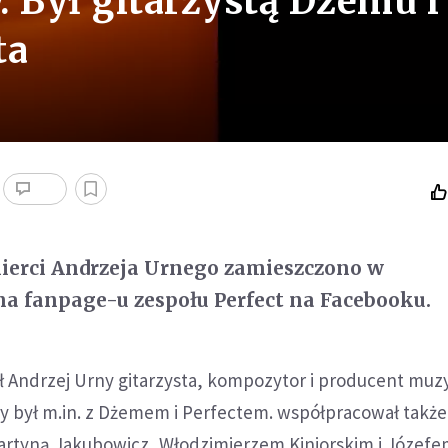
. Był gitarzystą Dżemu i
ta
mierci Andrzeja Urnego zamieszczono w
na fanpage-u zespołu Perfect na Facebooku.
ł Andrzej Urny gitarzysta, kompozytor i producent muz
y był m.in. z Dżemem i Perfectem. współpracował także 
Martyną Jakubowicz, Włodzimierzem Kiniorskim i Józef