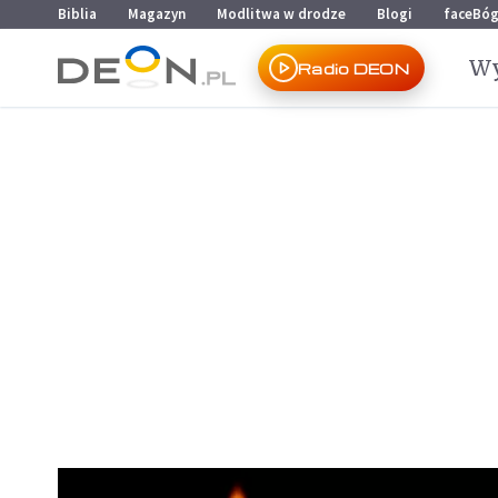
Przejdź do menu głównego
Przejdź do treści
Biblia
Magazyn
Modlitwa w drodze
Blogi
faceBó
Wy
Radio DEON