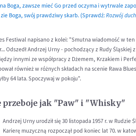
a Boga, zawsze mieć Go przed oczyma i wytrwale zap
dzie Boga, swój prawdziwy skarb. (Sprawdź:
Rozwój duc
es Festiwal napisano z kolei: "Smutna wiadomość w ten
... Odszedł Andrzej Urny - pochodzący z Rudy Śląskiej 
między innymi ze współpracy z Dżemem, Krzakiem i Perf
ował również w różnych składach na scenie Rawa Blues 
yłby 64 lata. Spoczywaj w pokoju".
e przeboje jak "Paw" i "Whisky"
Andrzej Urny urodził się 30 listopada 1957 r. w Rudzie Śl
Karierę muzyczną rozpoczął pod koniec lat 70. w katow