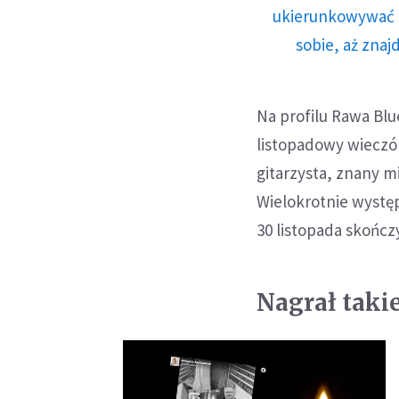
ukierunkowywać n
sobie, aż znaj
Na profilu Rawa Blu
listopadowy wieczór
gitarzysta, znany 
Wielokrotnie występ
30 listopada skończ
Nagrał taki