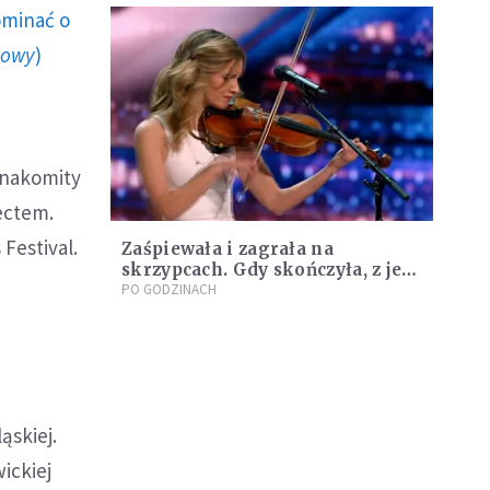
ominać o
końca życia
howy
)
znakomity
ectem.
Festival.
Zaśpiewała i zagrała na
skrzypcach. Gdy skończyła, z jej
oczu popłynęły łzy [WIDEO]
PO GODZINACH
ąskiej.
ickiej