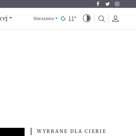
11
°
cej
Warszawa
WYBRANE DLA CIEBIE