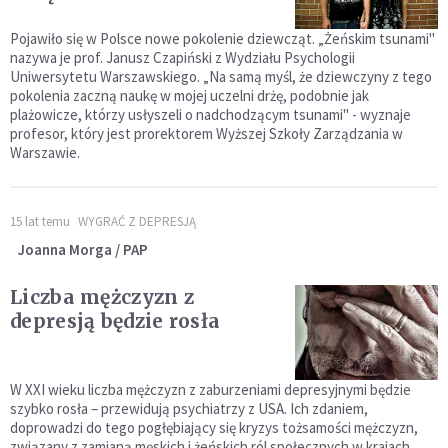
Pojawiło się w Polsce nowe pokolenie dziewcząt. „Żeńskim tsunami"
nazywa je prof. Janusz Czapiński z Wydziału Psychologii
Uniwersytetu Warszawskiego. „Na samą myśl, że dziewczyny z tego
pokolenia zaczną naukę w mojej uczelni drżę, podobnie jak
plażowicze, którzy usłyszeli o nadchodzącym tsunami" - wyznaje
profesor, który jest prorektorem Wyższej Szkoły Zarządzania w
Warszawie.
15 lat temu
WYGRAĆ Z DEPRESJĄ
Joanna Morga / PAP
Liczba mężczyzn z
depresją będzie rosła
W XXI wieku liczba mężczyzn z zaburzeniami depresyjnymi będzie
szybko rosła – przewidują psychiatrzy z USA. Ich zdaniem,
doprowadzi do tego pogłębiający się kryzys tożsamości mężczyzn,
związany z zamianą męskich i żeńskich ról społecznych w krajach