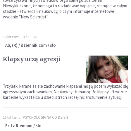
towarzystwa innych świadków tego samego zdarzenia.
Niewykluczone, że pomaga to rozładować napięcie, rosnące w całym
stadzie - stwierdzili naukowcy, o czym informuje internetowe
wydanie "New Scientist".
16 lat temu
DZIECKO
AS, (R) / dziennik.com / slo
Klapsy uczą agresji
Trzylatki karane za złe zachowanie klapsami mogą potem wykazać się
agresywnym zachowaniem. Naukowcy tłumaczą, że klapsy i fizyczne
karcenie wykształca u dzieci strach raczej niż zrozumienie sytuacji.
16 lat temu
PSYCHOLOGIA NA CO DZIEŃ
Fritz Riemann / slo