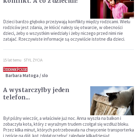
konflikt. A co z dziećmi?
Dzieci bardzo głęboko przeżywają konflikty między rodzicami. Wielu
rodziców jest zdania, że kłócić należy się otwarcie, w obecności
dzieci, żeby o wszystkim wiedziały i żeby niczego przed nimi nie
zatajać. Rzeczywiste informacje są oczywiście istotne dla dzieci.
15 lat temu
STYL ŻYCIA
Barbara Matoga / slo
A wystarczyłby jeden
telefon...
Był późny wieczór, a właściwie już noc. Anna wyszła na balkon i
zobaczyła kota, który z wyraźnym trudem czołgał się wzdłuż bloku.
Przez kilka minut, których potrzebowała na chwycenie transporterka
i zejście na dół, kot zdołał przebyć zaledwie kilkadziesiąt