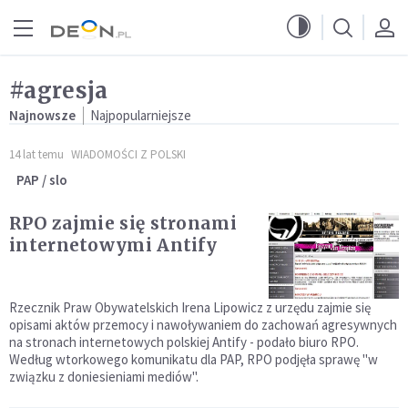
Przejdź do menu głównego
Przejdź do treści
#agresja
Najnowsze
Najpopularniejsze
14 lat temu
WIADOMOŚCI Z POLSKI
PAP / slo
RPO zajmie się stronami
internetowymi Antify
Rzecznik Praw Obywatelskich Irena Lipowicz z urzędu zajmie się
opisami aktów przemocy i nawoływaniem do zachowań agresywnych
na stronach internetowych polskiej Antify - podało biuro RPO.
Według wtorkowego komunikatu dla PAP, RPO podjęła sprawę "w
związku z doniesieniami mediów".