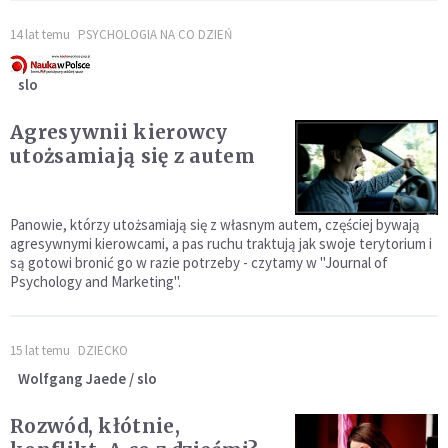
14 lat temu
PSYCHOLOGIA NA CO DZIEŃ
slo
Agresywnii kierowcy
utożsamiają się z autem
Panowie, którzy utożsamiają się z własnym autem, częściej bywają
agresywnymi kierowcami, a pas ruchu traktują jak swoje terytorium i
są gotowi bronić go w razie potrzeby - czytamy w "Journal of
Psychology and Marketing".
15 lat temu
DZIECKO
Wolfgang Jaede / slo
Rozwód, kłótnie,