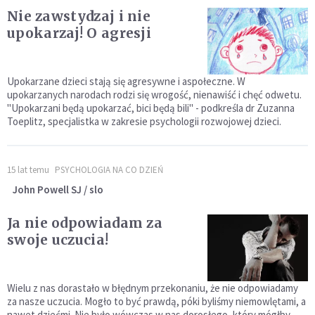
Nie zawstydzaj i nie
upokarzaj! O agresji
Upokarzane dzieci stają się agresywne i aspołeczne. W
upokarzanych narodach rodzi się wrogość, nienawiść i chęć odwetu.
"Upokarzani będą upokarzać, bici będą bili" - podkreśla dr Zuzanna
Toeplitz, specjalistka w zakresie psychologii rozwojowej dzieci.
15 lat temu
PSYCHOLOGIA NA CO DZIEŃ
John Powell SJ / slo
Ja nie odpowiadam za
swoje uczucia!
Wielu z nas dorastało w błędnym przekonaniu, że nie odpowiadamy
za nasze uczucia. Mogło to być prawdą, póki byliśmy niemowlętami, a
nawet dziećmi. Nie było wówczas w nas dorosłego, który mógłby