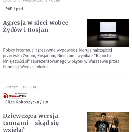
15 lat temu
WIADOMOŚCI Z POLSKI
PAP / psd
Agresja w sieci wobec
Żydów i Rosjan
Polscy internauci agresywne wypowiedzi kierują najczęściej
przeciwko Żydom, Rosjanom, Niemcom - wynika z "Raportu
Mniejszości.pl" zaprezentowanego w piątek w Warszawie przez
Fundację Wiedza Lokalna
15 lat temu
DZIECKO
Eliza Kokoszycka / slo
Dziewczęca wersja
tsunami - skąd się
wzięła?