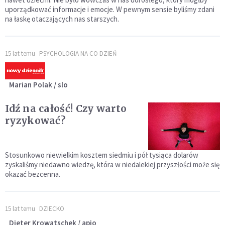
uporządkować informacje i emocje. W pewnym sensie byliśmy zdani
na łaskę otaczających nas starszych.
15 lat temu
PSYCHOLOGIA NA CO DZIEŃ
Marian Polak / slo
Idź na całość! Czy warto
ryzykować?
Stosunkowo niewielkim kosztem siedmiu i pół tysiąca dolarów
zyskaliśmy niedawno wiedzę, która w niedalekiej przyszłości może się
okazać bezcenna.
15 lat temu
DZIECKO
Dieter Krowatschek / apio