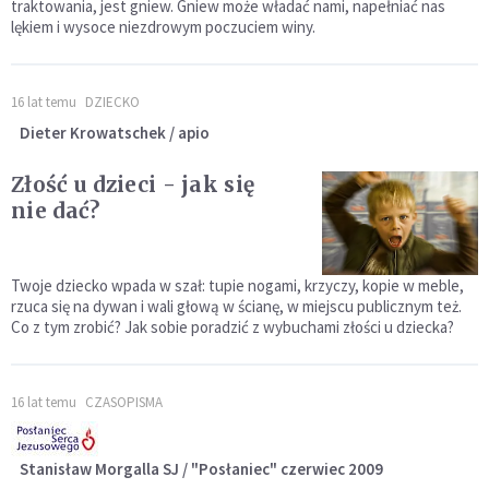
traktowania, jest gniew. Gniew może władać nami, napełniać nas
lękiem i wysoce niezdrowym poczuciem winy.
16 lat temu
DZIECKO
Dieter Krowatschek / apio
Złość u dzieci - jak się
nie dać?
Twoje dziecko wpada w szał: tupie nogami, krzyczy, kopie w meble,
rzuca się na dywan i wali głową w ścianę, w miejscu publicznym też.
Co z tym zrobić? Jak sobie poradzić z wybuchami złości u dziecka?
16 lat temu
CZASOPISMA
Stanisław Morgalla SJ / "Posłaniec" czerwiec 2009