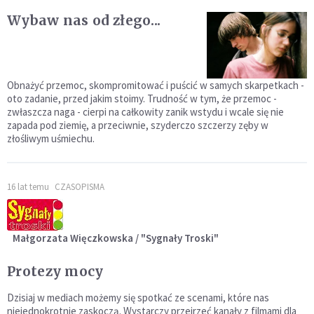
Wybaw nas od złego...
Obnażyć przemoc, skompromitować i puścić w samych skarpetkach -
oto zadanie, przed jakim stoimy. Trudność w tym, że przemoc -
zwłaszcza naga - cierpi na całkowity zanik wstydu i wcale się nie
zapada pod ziemię, a przeciwnie, szyderczo szczerzy zęby w
złośliwym uśmiechu.
16 lat temu
CZASOPISMA
Małgorzata Więczkowska / "Sygnały Troski"
Protezy mocy
Dzisiaj w mediach możemy się spotkać ze scenami, które nas
niejednokrotnie zaskoczą. Wystarczy przejrzeć kanały z filmami dla