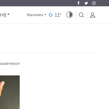
11
°
cej
Warszawa
opularniejsze