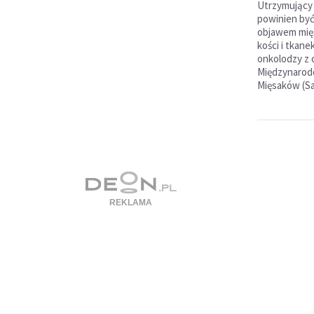
Utrzymujący 
powinien być
objawem mię
kości i tkane
onkolodzy z 
Międzynarod
Mięsaków (S