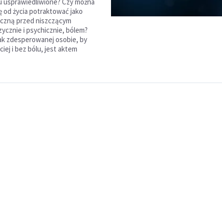
u usprawiedliwione? Czy można
ę od życia potraktować jako
eczną przed niszczącym
zycznie i psychicznie, bólem?
ak zdesperowanej osobie, by
iej i bez bólu, jest aktem