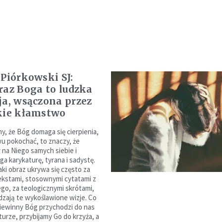
 Piórkowski SJ:
raz Boga to ludzka
ja, wsączona przez
kie kłamstwo
y, że Bóg domaga się cierpienia,
u pokochać, to znaczy, że
 na Niego samych siebie i
a karykaturę, tyrana i sadystę.
aki obraz ukrywa się często za
kstami, stosownymi cytatami z
go, za teologicznymi skrótami,
dzają te wykoślawione wizje. Co
niewinny Bóg przychodzi do nas
turze, przybijamy Go do krzyża, a