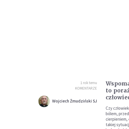
Wspoma
1 rok temu
KOMENTARZE
to pora
człowie
Wojciech Żmudziński SJ
Czy człowiek
bólem, prze
cierpieniem, 
takiej sytuac