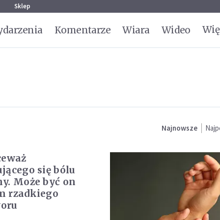
g
Sklep
Wię
darzenia
Komentarze
Wiara
Wideo
Najnowsze
Najp
ceważ
jącego się bólu
y. Może być on
m rzadkiego
oru