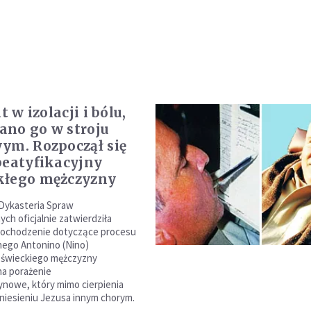
at w izolacji i bólu,
no go w stroju
ym. Rozpoczął się
beatyfikacyjny
kłego mężczyzny
Dykasteria Spraw
ch oficjalnie zatwierdziła
 dochodzenie dotyczące procesu
nego Antonino (Nino)
- świeckiego mężczyzny
na porażenie
nowe, który mimo cierpienia
ę niesieniu Jezusa innym chorym.