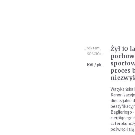
Żył 10 l
1 rok temu
KOŚCIÓŁ
pochowa
sportow
KAI / pk
proces 
niezwy
Watykańska 
Kanonizacyjny
diecezjalne
beatyfikacyj
Baglieriego 
cierpiącego 
czterokończy
poświęcił si