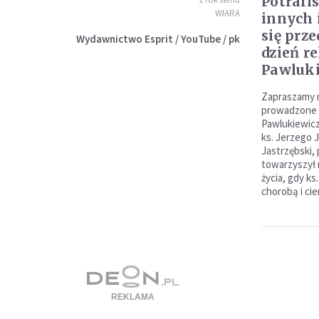
Potrafis
WIARA
innych i
się prz
Wydawnictwo Esprit / YouTube / pk
dzień re
Pawluk
Zapraszamy n
prowadzone w
Pawlukiewicz
ks. Jerzego 
Jastrzębski, 
towarzyszył 
życia, gdy ks
chorobą i cie