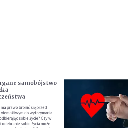
gane samobójstwo
żka
czeństwa
 ma prawo bronić się przed
d niemożliwym do wytrzymania
odbierając sobie życie? Czy w
ji odebranie sobie życia może