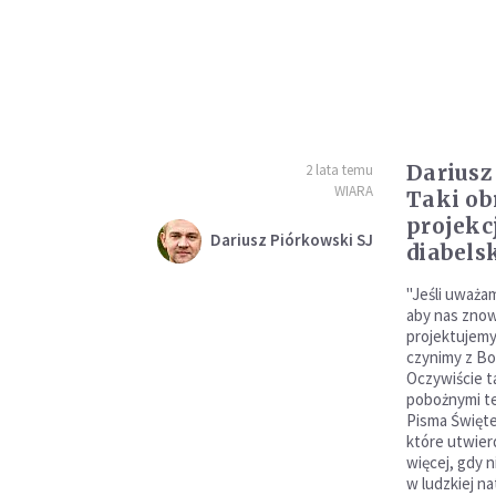
Dariusz
2 lata temu
WIARA
Taki ob
projekc
Dariusz Piórkowski SJ
diabels
"Jeśli uważam
aby nas znow
projektujemy
czynimy z Bog
Oczywiście t
pobożnymi te
Pisma Święte
które utwier
więcej, gdy 
w ludzkiej na