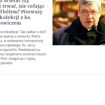
z ocierać łzy
 trwać, nie cofając
ed bólem? Pierwszy
kolekcji z ks.
iewiczem
a rekolekcje "Jak zadbać o dziś"
 oparciu o słowa ks. Piotra
a, w omówieniu i interpretacji
Jastrzębskiego. Ks. Jerzy
przyjaciel ks. Pawlukiewicza,
mu i wspierał w ostatnich latach
. Piotr zmagał się z ciężką
rpieniem.