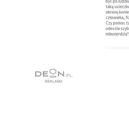
być po ludzk
taką ucieczk
obronę koni
człowieka, fi
Czy pomoc t
odeszła szybc
miłosierdzia?