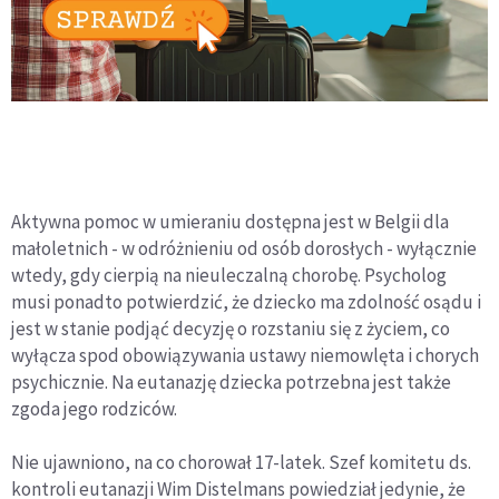
Aktywna pomoc w umieraniu dostępna jest w Belgii dla
małoletnich - w odróżnieniu od osób dorosłych - wyłącznie
wtedy, gdy cierpią na nieuleczalną chorobę. Psycholog
musi ponadto potwierdzić, że dziecko ma zdolność osądu i
jest w stanie podjąć decyzję o rozstaniu się z życiem, co
wyłącza spod obowiązywania ustawy niemowlęta i chorych
psychicznie. Na eutanazję dziecka potrzebna jest także
zgoda jego rodziców.
Nie ujawniono, na co chorował 17-latek. Szef komitetu ds.
kontroli eutanazji Wim Distelmans powiedział jedynie, że