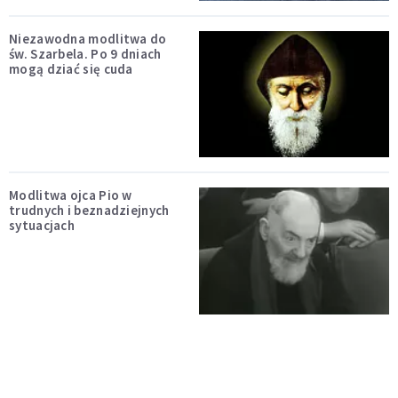
Niezawodna modlitwa do
św. Szarbela. Po 9 dniach
mogą dziać się cuda
Modlitwa ojca Pio w
trudnych i beznadziejnych
sytuacjach