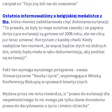
cierpiał on "fizyczny ból nie do zniesienia".
Ostatnio informowaliśmy o belgijskiej medalistce z
Rio
, która również zadeklarowała chęć dokonania eutanazji:
"To prawda, że były to moje ostatnie zawody i że papiery
dotyczące eutanazji są gotowe od 2008 roku, ale nie chcę
już teraz umierać. Korzystam z każdej chwili. Kiedy
nadejdzie ten moment, że więcej będzie złych niż dobrych
dni, wtedy będę miała w ręku dokumentację, aby poddać
się eutanazji".
Fakt ten wymaga wyraźnego potępienia - uważa
Stowarzyszenie "Nauka i życie", wspomagające Włoską
Konferencję Biskupią w sprawach bioetycznych.
Wydana przez nie nota stwierdza, iż "prawo do eutanazji dla
niepełnoletniego to nic innego jak tylko danie dorosłemu
prawa do decydowaniu o życiu i śmierci dziecka".