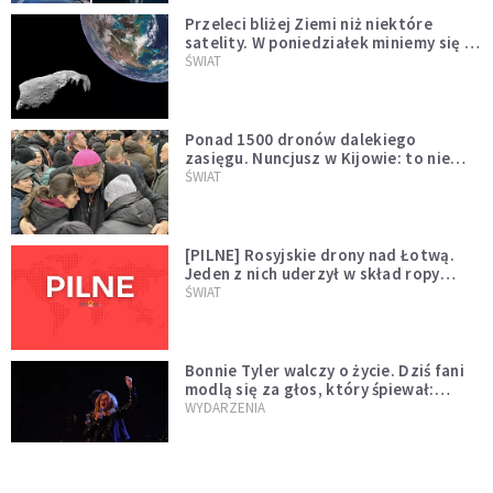
Przeleci bliżej Ziemi niż niektóre
satelity. W poniedziałek miniemy się z
asteroidą, która poprzedzi znacznie
ŚWIAT
większego "gościa"
Ponad 1500 dronów dalekiego
zasięgu. Nuncjusz w Kijowie: to nie
wygląda na wolę zakończenia wojny
ŚWIAT
[PILNE] Rosyjskie drony nad Łotwą.
Jeden z nich uderzył w skład ropy
naftowej
ŚWIAT
Bonnie Tyler walczy o życie. Dziś fani
modlą się za głos, który śpiewał:
"Lord, help me"
WYDARZENIA