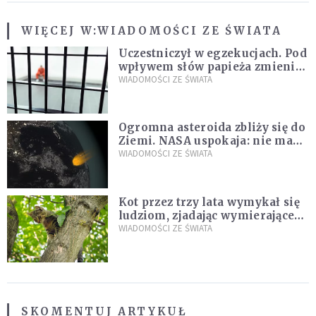
WIĘCEJ W:
WIADOMOŚCI ZE ŚWIATA
Uczestniczył w egzekucjach. Pod
wpływem słów papieża zmienił
zdanie
WIADOMOŚCI ZE ŚWIATA
Ogromna asteroida zbliży się do
Ziemi. NASA uspokaja: nie ma
zagrożenia
WIADOMOŚCI ZE ŚWIATA
Kot przez trzy lata wymykał się
ludziom, zjadając wymierające
kaczki. W końcu popełnił
WIADOMOŚCI ZE ŚWIATA
fatalny błąd
SKOMENTUJ ARTYKUŁ