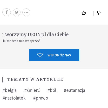
Tworzymy DEON.pl dla Ciebie
Tu możesz nas wesprzeć.
WSPOMÓŻ NAS
TEMATY W ARTYKULE
#belgia
#śmierć
#ból
#eutanazja
#nastolatek
#prawo