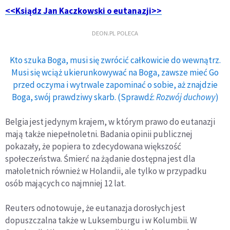
<<Ksiądz Jan Kaczkowski o eutanazji>>
DEON.PL POLECA
Kto szuka Boga, musi się zwrócić całkowicie do wewnątrz.
Musi się wciąż ukierunkowywać na Boga, zawsze mieć Go
przed oczyma i wytrwale zapominać o sobie, aż znajdzie
Boga, swój prawdziwy skarb. (Sprawdź:
Rozwój duchowy
)
Belgia jest jedynym krajem, w którym prawo do eutanazji
mają także niepełnoletni. Badania opinii publicznej
pokazały, że popiera to zdecydowana większość
społeczeństwa. Śmierć na żądanie dostępna jest dla
małoletnich również w Holandii, ale tylko w przypadku
osób mających co najmniej 12 lat.
Reuters odnotowuje, że eutanazja dorosłych jest
dopuszczalna także w Luksemburgu i w Kolumbii. W