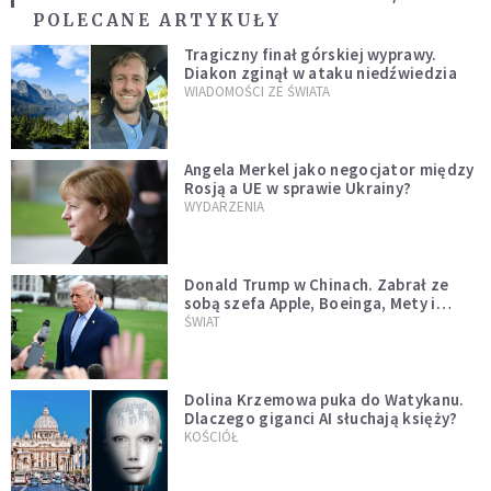
POLECANE ARTYKUŁY
Tragiczny finał górskiej wyprawy.
Diakon zginął w ataku niedźwiedzia
WIADOMOŚCI ZE ŚWIATA
Angela Merkel jako negocjator między
Rosją a UE w sprawie Ukrainy?
WYDARZENIA
Donald Trump w Chinach. Zabrał ze
sobą szefa Apple, Boeinga, Mety i
Muska
ŚWIAT
Dolina Krzemowa puka do Watykanu.
Dlaczego giganci AI słuchają księży?
KOŚCIÓŁ