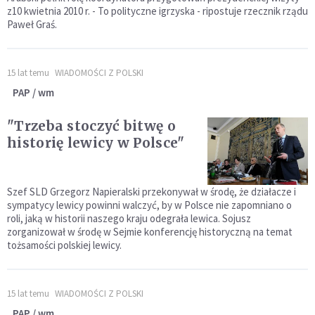
z10 kwietnia 2010 r. - To polityczne igrzyska - ripostuje rzecznik rządu
Paweł Graś.
15 lat temu
WIADOMOŚCI Z POLSKI
PAP / wm
"Trzeba stoczyć bitwę o
historię lewicy w Polsce"
Szef SLD Grzegorz Napieralski przekonywał w środę, że działacze i
sympatycy lewicy powinni walczyć, by w Polsce nie zapomniano o
roli, jaką w historii naszego kraju odegrała lewica. Sojusz
zorganizował w środę w Sejmie konferencję historyczną na temat
tożsamości polskiej lewicy.
15 lat temu
WIADOMOŚCI Z POLSKI
PAP / wm