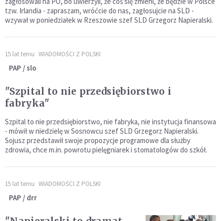
zagłosowali na PO, bo uwierzyli, że coś się zmieni, że będzie w Polsce
tzw. Irlandia - zapraszam, wróćcie do nas, zagłosujcie na SLD -
wzywał w poniedziałek w Rzeszowie szef SLD Grzegorz Napieralski.
15 lat temu
WIADOMOŚCI Z POLSKI
PAP / slo
"Szpital to nie przedsiębiorstwo i
fabryka"
Szpital to nie przedsiębiorstwo, nie fabryka, nie instytucja finansowa
- mówił w niedzielę w Sosnowcu szef SLD Grzegorz Napieralski.
Sojusz przedstawił swoje propozycje programowe dla służby
zdrowia, chce m.in. powrotu pielęgniarek i stomatologów do szkół.
15 lat temu
WIADOMOŚCI Z POLSKI
PAP / drr
"Napieralski to dramat,