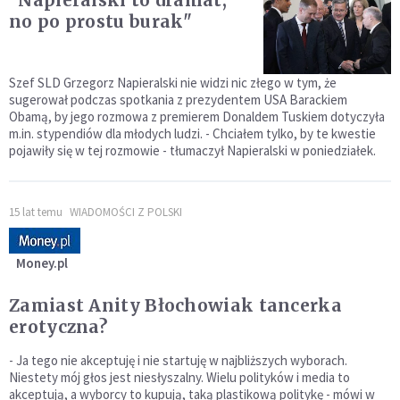
no po prostu burak"
Szef SLD Grzegorz Napieralski nie widzi nic złego w tym, że
sugerował podczas spotkania z prezydentem USA Barackiem
Obamą, by jego rozmowa z premierem Donaldem Tuskiem dotyczyła
m.in. stypendiów dla młodych ludzi. - Chciałem tylko, by te kwestie
pojawiły się w tej rozmowie - tłumaczył Napieralski w poniedziałek.
15 lat temu
WIADOMOŚCI Z POLSKI
Money.pl
Zamiast Anity Błochowiak tancerka
erotyczna?
- Ja tego nie akceptuję i nie startuję w najbliższych wyborach.
Niestety mój głos jest niesłyszalny. Wielu polityków i media to
akceptują, a wyborcy to kupują, taką plastikową politykę - mówi w