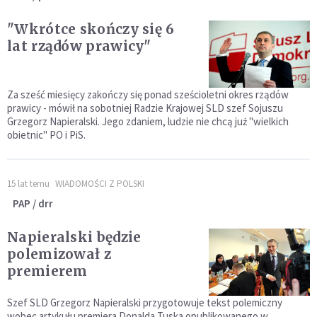
"Wkrótce skończy się 6
lat rządów prawicy"
Za sześć miesięcy zakończy się ponad sześcioletni okres rządów
prawicy - mówił na sobotniej Radzie Krajowej SLD szef Sojuszu
Grzegorz Napieralski. Jego zdaniem, ludzie nie chcą już "wielkich
obietnic" PO i PiS.
15 lat temu
WIADOMOŚCI Z POLSKI
PAP / drr
Napieralski będzie
polemizował z
premierem
Szef SLD Grzegorz Napieralski przygotowuje tekst polemiczny
wobec artykułu premiera Donalda Tuska opublikowanego w