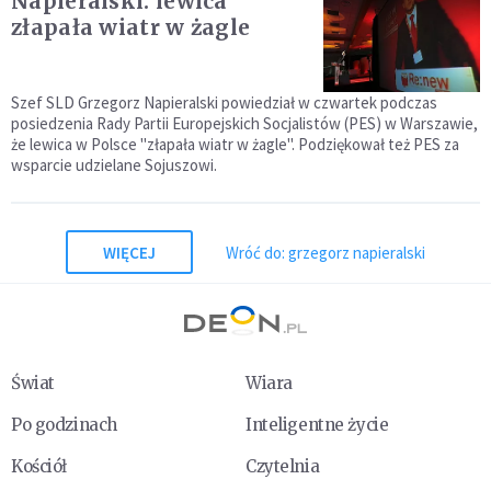
Napieralski: lewica
złapała wiatr w żagle
Szef SLD Grzegorz Napieralski powiedział w czwartek podczas
posiedzenia Rady Partii Europejskich Socjalistów (PES) w Warszawie,
że lewica w Polsce "złapała wiatr w żagle". Podziękował też PES za
wsparcie udzielane Sojuszowi.
WIĘCEJ
Wróć do: grzegorz napieralski
Świat
Wiara
Po godzinach
Inteligentne życie
Kościół
Czytelnia