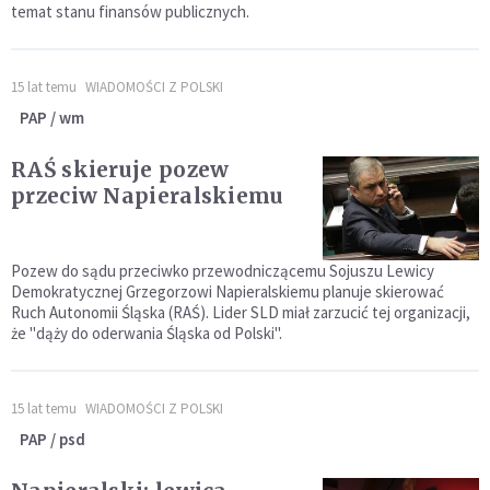
temat stanu finansów publicznych.
15 lat temu
WIADOMOŚCI Z POLSKI
PAP / wm
RAŚ skieruje pozew
przeciw Napieralskiemu
Pozew do sądu przeciwko przewodniczącemu Sojuszu Lewicy
Demokratycznej Grzegorzowi Napieralskiemu planuje skierować
Ruch Autonomii Śląska (RAŚ). Lider SLD miał zarzucić tej organizacji,
że "dąży do oderwania Śląska od Polski".
15 lat temu
WIADOMOŚCI Z POLSKI
PAP / psd