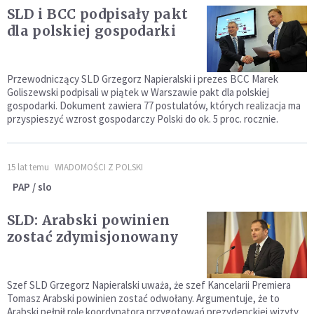
SLD i BCC podpisały pakt
dla polskiej gospodarki
Przewodniczący SLD Grzegorz Napieralski i prezes BCC Marek
Goliszewski podpisali w piątek w Warszawie pakt dla polskiej
gospodarki. Dokument zawiera 77 postulatów, których realizacja ma
przyspieszyć wzrost gospodarczy Polski do ok. 5 proc. rocznie.
15 lat temu
WIADOMOŚCI Z POLSKI
PAP / slo
SLD: Arabski powinien
zostać zdymisjonowany
Szef SLD Grzegorz Napieralski uważa, że szef Kancelarii Premiera
Tomasz Arabski powinien zostać odwołany. Argumentuje, że to
Arabski pełnił rolę koordynatora przygotowań prezydenckiej wizyty