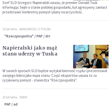
Szef SLD Grzegorz Napieralski uważa, że premier Donald Tusk
informując Sejm o stanie polskiej gospodarki, był agresywny zamiast
przedstawić konkretny pomysł i plany na przyszłość.
15 lat temu
WIADOMOŚCI Z POLSKI
"Rzeczpospolita" / PAP / drr
Napieralski jako mąż
stanu uderzy w Tuska
W swoich spotach SLD będzie wytykał bierność rządu i prezentował
swojego lidera jako męża stanu. Część ekspertów uważa to za
ryzykowny pomysł - stwierdza "Rzeczpospolita".
15 lat temu
ŚWIAT
PAP / ad