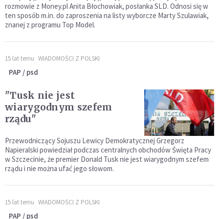
rozmowie z Money.pl Anita Błochowiak, posłanka SLD. Odnosi się w
ten sposób m.in. do zaproszenia na listy wyborcze Marty Szulawiak,
znanej z programu Top Model.
15 lat temu
WIADOMOŚCI Z POLSKI
PAP / psd
"Tusk nie jest
wiarygodnym szefem
rządu"
Przewodniczący Sojuszu Lewicy Demokratycznej Grzegorz
Napieralski powiedział podczas centralnych obchodów Święta Pracy
w Szczecinie, że premier Donald Tusk nie jest wiarygodnym szefem
rządu i nie można ufać jego słowom.
15 lat temu
WIADOMOŚCI Z POLSKI
PAP / psd