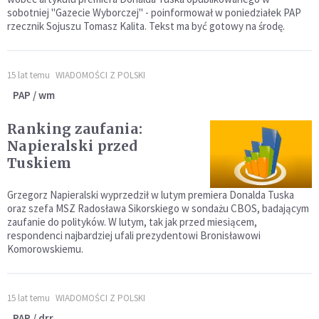
sobotniej "Gazecie Wyborczej" - poinformował w poniedziałek PAP
rzecznik Sojuszu Tomasz Kalita. Tekst ma być gotowy na środę.
15 lat temu
WIADOMOŚCI Z POLSKI
PAP / wm
Ranking zaufania:
Napieralski przed
Tuskiem
Grzegorz Napieralski wyprzedził w lutym premiera Donalda Tuska
oraz szefa MSZ Radosława Sikorskiego w sondażu CBOS, badającym
zaufanie do polityków. W lutym, tak jak przed miesiącem,
respondenci najbardziej ufali prezydentowi Bronisławowi
Komorowskiemu.
15 lat temu
WIADOMOŚCI Z POLSKI
PAP / drr