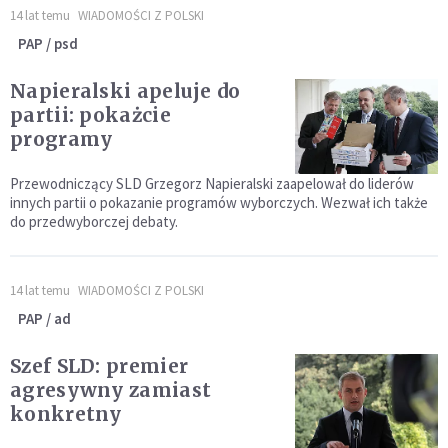
14 lat temu
WIADOMOŚCI Z POLSKI
PAP / psd
Napieralski apeluje do
partii: pokażcie
programy
Przewodniczący SLD Grzegorz Napieralski zaapelował do liderów
innych partii o pokazanie programów wyborczych. Wezwał ich także
do przedwyborczej debaty.
14 lat temu
WIADOMOŚCI Z POLSKI
PAP / ad
Szef SLD: premier
agresywny zamiast
konkretny