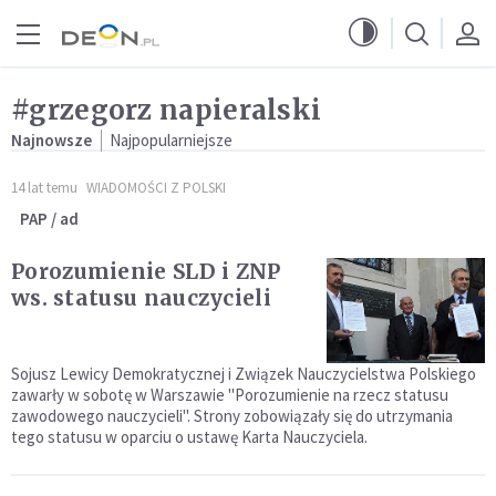
Przejdź do menu głównego
Przejdź do treści
#grzegorz napieralski
Najnowsze
Najpopularniejsze
14 lat temu
WIADOMOŚCI Z POLSKI
PAP / ad
Porozumienie SLD i ZNP
ws. statusu nauczycieli
Sojusz Lewicy Demokratycznej i Związek Nauczycielstwa Polskiego
zawarły w sobotę w Warszawie "Porozumienie na rzecz statusu
zawodowego nauczycieli". Strony zobowiązały się do utrzymania
tego statusu w oparciu o ustawę Karta Nauczyciela.