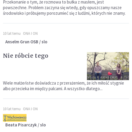
Przekonanie o tym, że rozmowa to bułka z masłem, jest
powszechne. Problem zaczyna się wtedy, gdy opuszczamy nasze
środowisko i próbujemy porozumieć się z ludźmi, których nie znamy.
10 lat temu
ONA I ON
Anselm Grun OSB / slo
Nie róbcie tego
Wiele małżeństw doświadcza z przerażeniem, że ich miłość stygnie
albo przecieka im między palcami. A wszystko dlatego...
10 lat temu
ONA I ON
Beata Pisarczyk / slo