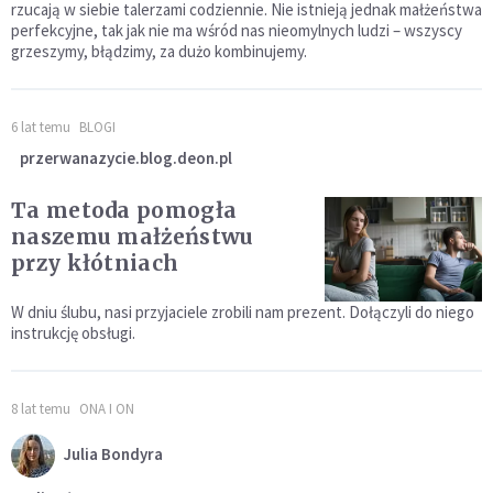
rzucają w siebie talerzami codziennie. Nie istnieją jednak małżeństwa
perfekcyjne, tak jak nie ma wśród nas nieomylnych ludzi – wszyscy
grzeszymy, błądzimy, za dużo kombinujemy.
6 lat temu
BLOGI
przerwanazycie.blog.deon.pl
Ta metoda pomogła
naszemu małżeństwu
przy kłótniach
W dniu ślubu, nasi przyjaciele zrobili nam prezent. Dołączyli do niego
instrukcję obsługi.
8 lat temu
ONA I ON
Julia Bondyra