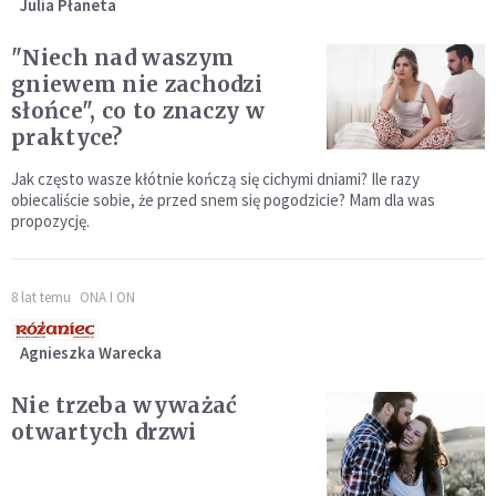
Julia Płaneta
"Niech nad waszym
gniewem nie zachodzi
słońce", co to znaczy w
praktyce?
Jak często wasze kłótnie kończą się cichymi dniami? Ile razy
obiecaliście sobie, że przed snem się pogodzicie? Mam dla was
propozycję.
8 lat temu
ONA I ON
Agnieszka Warecka
Nie trzeba wyważać
otwartych drzwi