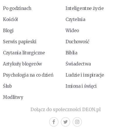
Po godzinach
Inteligentne życie
Kościół
Czytelnia
Blogi
Wideo
Serwis papieski
Duchowość
Czytania liturgiczne
Biblia
Artykuły blogerów
Świadectwa
Psychologia na co dzień
Ludzie i inspiracje
Ślub
Imiona i święci
Modlitwy
Dołącz do społeczności DEON.pl