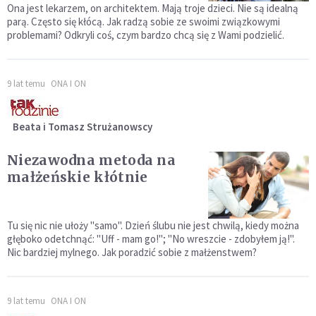
Ona jest lekarzem, on architektem. Mają troje dzieci. Nie są idealną
parą. Często się kłócą. Jak radzą sobie ze swoimi związkowymi
problemami? Odkryli coś, czym bardzo chcą się z Wami podzielić.
9 lat temu
ONA I ON
Beata i Tomasz Strużanowscy
Niezawodna metoda na
małżeńskie kłótnie
Tu się nic nie ułoży "samo". Dzień ślubu nie jest chwilą, kiedy można
głęboko odetchnąć: "Uff - mam go!"; "No wreszcie - zdobyłem ją!".
Nic bardziej mylnego. Jak poradzić sobie z małżenstwem?
9 lat temu
ONA I ON