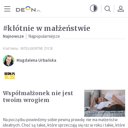
Przejdź do menu głównego
Przejdź do treści
#kłótnie w małżeństwie
Najnowsze
Najpopularniejsze
6 lat temu
INTELIGENTNE ŻYCIE
Magdalena Urbańska
Współmałżonek nie jest
twoim wrogiem
Na początku powiedzmy sobie pewną prawdę: nie ma małżeństw
idealnych. Choć są takie, które sprzeczają się raz w roku i takie, które