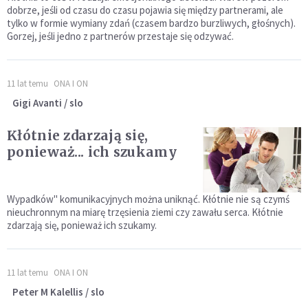
dobrze, jeśli od czasu do czasu pojawia się między partnerami, ale
tylko w formie wymiany zdań (czasem bardzo burzliwych, głośnych).
Gorzej, jeśli jedno z partnerów przestaje się odzywać.
11 lat temu
ONA I ON
Gigi Avanti / slo
Kłótnie zdarzają się,
ponieważ... ich szukamy
Wypadków" komunikacyjnych można uniknąć. Kłótnie nie są czymś
nieuchronnym na miarę trzęsienia ziemi czy zawału serca. Kłótnie
zdarzają się, ponieważ ich szukamy.
11 lat temu
ONA I ON
Peter M Kalellis / slo