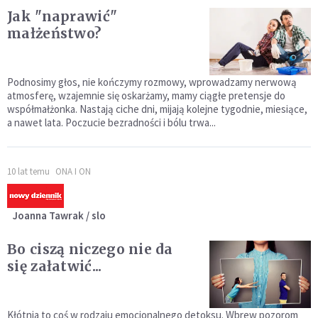
Jak "naprawić"
małżeństwo?
Podnosimy głos, nie kończymy rozmowy, wprowadzamy nerwową
atmosferę, wzajemnie się oskarżamy, mamy ciągłe pretensje do
współmałżonka. Nastają ciche dni, mijają kolejne tygodnie, miesiące,
a nawet lata. Poczucie bezradności i bólu trwa...
10 lat temu
ONA I ON
Joanna Tawrak / slo
Bo ciszą niczego nie da
się załatwić...
Kłótnia to coś w rodzaju emocjonalnego detoksu. Wbrew pozorom