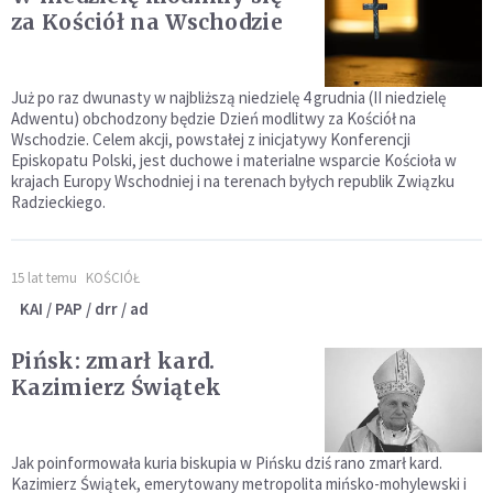
za Kościół na Wschodzie
Już po raz dwunasty w najbliższą niedzielę 4 grudnia (II niedzielę
Adwentu) obchodzony będzie Dzień modlitwy za Kościół na
Wschodzie. Celem akcji, powstałej z inicjatywy Konferencji
Episkopatu Polski, jest duchowe i materialne wsparcie Kościoła w
krajach Europy Wschodniej i na terenach byłych republik Związku
Radzieckiego.
15 lat temu
KOŚCIÓŁ
KAI / PAP / drr / ad
Pińsk: zmarł kard.
Kazimierz Świątek
Jak poinformowała kuria biskupia w Pińsku dziś rano zmarł kard.
Kazimierz Świątek, emerytowany metropolita mińsko-mohylewski i