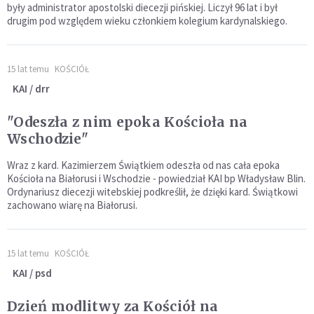
były administrator apostolski diecezji pińskiej. Liczył 96 lat i był
drugim pod względem wieku członkiem kolegium kardynalskiego.
15 lat temu
KOŚCIÓŁ
KAI / drr
"Odeszła z nim epoka Kościoła na
Wschodzie"
Wraz z kard. Kazimierzem Świątkiem odeszła od nas cała epoka
Kościoła na Białorusi i Wschodzie - powiedział KAI bp Władysław Blin.
Ordynariusz diecezji witebskiej podkreślił, że dzięki kard. Świątkowi
zachowano wiarę na Białorusi.
15 lat temu
KOŚCIÓŁ
KAI / psd
Dzień modlitwy za Kościół na