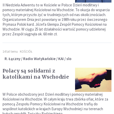
II Niedziela Adwentu to w Kościele w Polsce Dzień modlitwy i
pomocy materialnej Kościołowi na Wschodzie. To okazja do wsparcia
tych, którym przyszło żyć w trudniejszych od nas okolicznościach.
Organizatorem Dnia jest powołany w 1989 roku przez ówczesnego
Prymasa Polski kard. Józefa Glempa Zespół Pomocy Kościołowi na
Wschodzie. W ciągu 25 lat działalności wartość pomocy udzielonej
przez Zespół sięgnęła ok. 60 mln zł.
14 lat temu
KOŚCIÓŁ
R. Łączny / Radio Watykańskie / KAI / slo
Polacy są solidarni z
katolikami na Wschodzie
W Polsce obchodzony jest Dzień modlitwy i pomocy materialnej
Kościołowi na Wschodzie. W całym kraju trwa zbiórka ofiar, które za
pomocą Zespołu Pomocy Kościołowi na Wschodzie trafią do
wspólnot katolickich w krajach Europy Wschodniej i na terenach
byłych republik Związku Radzieckiego.