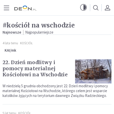
Przejdź do menu głównego
Przejdź do treści
#kościół na wschodzie
Najnowsze
Najpopularniejsze
4 lata temu
KOŚCIÓŁ
KAI/mk
22. Dzień modlitwy i
pomocy materialnej
Kościołowi na Wschodzie
W niedzielę 5 grudnia obchodzony jest 22. Dzień modlitwy i pomocy
materialnej Kościołowi na Wschodzie, którego celem jest wsparcie
katolików żyjących na terytorium dawnego Związku Radzieckiego.
5 lat temu
KOŚCIÓŁ