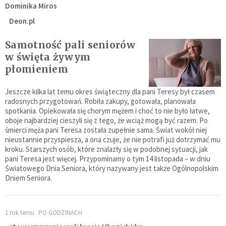
Dominika Miros
Deon.pl
Samotność pali seniorów
w święta żywym
płomieniem
Jeszcze kilka lat temu okres świąteczny dla pani Teresy był czasem
radosnych przygotowań. Robiła zakupy, gotowała, planowała
spotkania. Opiekowała się chorym mężem i choć to nie było łatwe,
oboje najbardziej cieszyli się z tego, że wciąż mogą być razem. Po
śmierci męża pani Teresa została zupełnie sama. Świat wokół niej
nieustannie przyspiesza, a ona czuje, że nie potrafi już dotrzymać mu
kroku. Starszych osób, które znalazły się w podobnej sytuacji, jak
pani Teresa jest więcej. Przypominamy o tym 14 listopada – w dniu
Światowego Dnia Seniora, który nazywany jest także Ogólnopolskim
Dniem Seniora.
1 rok temu
PO GODZINACH