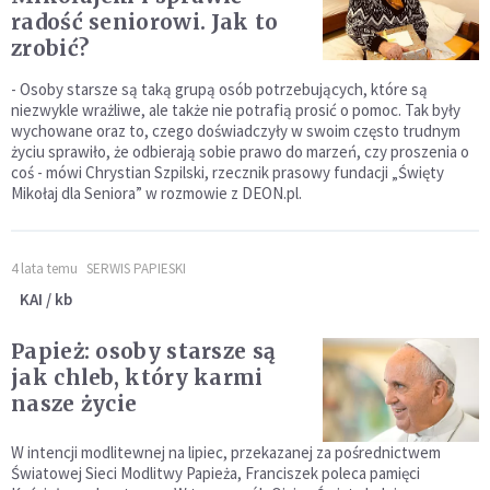
radość seniorowi. Jak to
zrobić?
- Osoby starsze są taką grupą osób potrzebujących, które są
niezwykle wrażliwe, ale także nie potrafią prosić o pomoc. Tak były
wychowane oraz to, czego doświadczyły w swoim często trudnym
życiu sprawiło, że odbierają sobie prawo do marzeń, czy proszenia o
coś - mówi Chrystian Szpilski, rzecznik prasowy fundacji „Święty
Mikołaj dla Seniora” w rozmowie z DEON.pl.
4 lata temu
SERWIS PAPIESKI
KAI / kb
Papież: osoby starsze są
jak chleb, który karmi
nasze życie
W intencji modlitewnej na lipiec, przekazanej za pośrednictwem
Światowej Sieci Modlitwy Papieża, Franciszek poleca pamięci