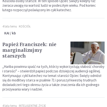
Kościoła osoby starsze. W ten sposób Ojciec Święty kolejny raz
zwraca uwagę na wartość ludzi w podeszłym wieku. Pod koniec
lutego rozpoczął poświęcony im cykl katechez.
4 lata temu
KOŚCIÓŁ
KAI / kb
Papież Franciszek: nie
marginalizujmy
starszych
„Hańba powinna spaść na tych, którzy wykorzystują słabość choroby
i starości” – stwierdził papież podczas dzisiejszej audiencji ogólnej.
Kontynuując cykl katechez na temat starości Ojciec Święty odniósł
się do modlitwy starca w psalmie 71 i poruszył kwestię trudnych
doświadczeń tego okresu życia a także znaczenia dla ich godnego
przeżywania wiary i nadziei.
4 lata temu
INTELIGENTNE ŻYCIE