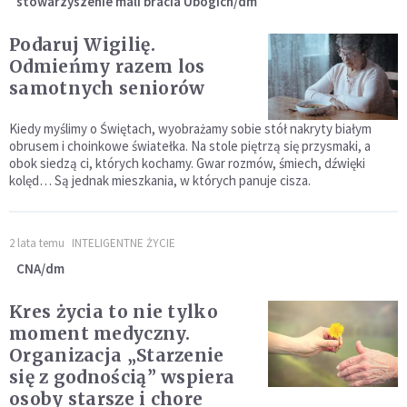
stowarzyszenie mali bracia Ubogich/dm
Podaruj Wigilię.
Odmieńmy razem los
samotnych seniorów
Kiedy myślimy o Świętach, wyobrażamy sobie stół nakryty białym
obrusem i choinkowe światełka. Na stole piętrzą się przysmaki, a
obok siedzą ci, których kochamy. Gwar rozmów, śmiech, dźwięki
kolęd… Są jednak mieszkania, w których panuje cisza.
2 lata temu
INTELIGENTNE ŻYCIE
CNA/dm
Kres życia to nie tylko
moment medyczny.
Organizacja „Starzenie
się z godnością” wspiera
osoby starsze i chore