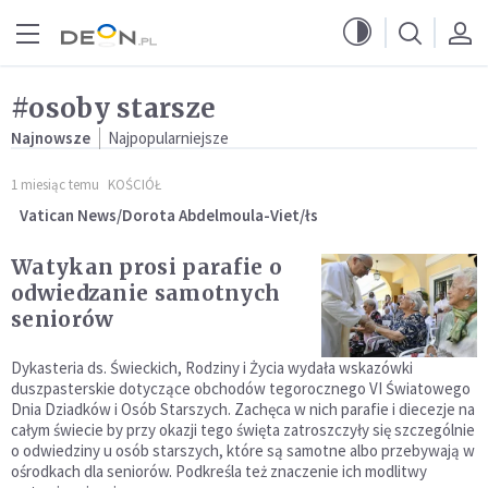
Przejdź do menu głównego
Przejdź do treści
#osoby starsze
Najnowsze
Najpopularniejsze
1 miesiąc temu
KOŚCIÓŁ
Vatican News/Dorota Abdelmoula-Viet/łs
Watykan prosi parafie o
odwiedzanie samotnych
seniorów
Dykasteria ds. Świeckich, Rodziny i Życia wydała wskazówki
duszpasterskie dotyczące obchodów tegorocznego VI Światowego
Dnia Dziadków i Osób Starszych. Zachęca w nich parafie i diecezje na
całym świecie by przy okazji tego święta zatroszczyły się szczególnie
o odwiedziny u osób starszych, które są samotne albo przebywają w
ośrodkach dla seniorów. Podkreśla też znaczenie ich modlitwy