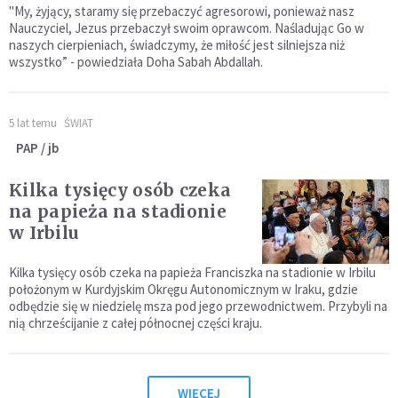
"My, żyjący, staramy się przebaczyć agresorowi, ponieważ nasz
Nauczyciel, Jezus przebaczył swoim oprawcom. Naśladując Go w
naszych cierpieniach, świadczymy, że miłość jest silniejsza niż
wszystko” - powiedziała Doha Sabah Abdallah.
5 lat temu
ŚWIAT
PAP / jb
Kilka tysięcy osób czeka
na papieża na stadionie
w Irbilu
Kilka tysięcy osób czeka na papieża Franciszka na stadionie w Irbilu
położonym w Kurdyjskim Okręgu Autonomicznym w Iraku, gdzie
odbędzie się w niedzielę msza pod jego przewodnictwem. Przybyli na
nią chrześcijanie z całej północnej części kraju.
WIĘCEJ