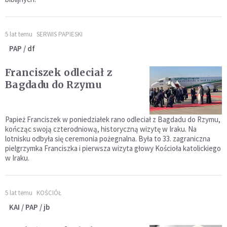
5 lat temu
SERWIS PAPIESKI
PAP / df
Franciszek odleciał z
Bagdadu do Rzymu
Papież Franciszek w poniedziałek rano odleciał z Bagdadu do Rzymu,
kończąc swoją czterodniową, historyczną wizytę w Iraku. Na
lotnisku odbyła się ceremonia pożegnalna. Była to 33. zagraniczna
pielgrzymka Franciszka i pierwsza wizyta głowy Kościoła katolickiego
w Iraku.
5 lat temu
KOŚCIÓŁ
KAI / PAP / jb