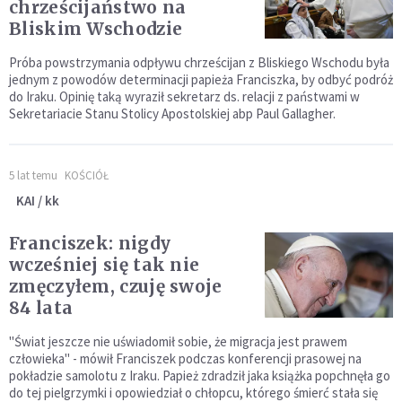
chrześcijaństwo na
Bliskim Wschodzie
Próba powstrzymania odpływu chrześcijan z Bliskiego Wschodu była
jednym z powodów determinacji papieża Franciszka, by odbyć podróż
do Iraku. Opinię taką wyraził sekretarz ds. relacji z państwami w
Sekretariacie Stanu Stolicy Apostolskiej abp Paul Gallagher.
5 lat temu
KOŚCIÓŁ
KAI / kk
Franciszek: nigdy
wcześniej się tak nie
zmęczyłem, czuję swoje
84 lata
"Świat jeszcze nie uświadomił sobie, że migracja jest prawem
człowieka" - mówił Franciszek podczas konferencji prasowej na
pokładzie samolotu z Iraku. Papież zdradził jaka książka popchnęła go
do tej pielgrzymki i opowiedział o chłopcu, którego śmierć stała się