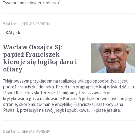
"symbolem człowieczeństwa".
5 lat temu
SERWIS PAPIESKI
KAI / kk
Wacław Oszajca SJ:
papież Franciszek
kieruje się logiką daru i
ofiary
"Najnowszym przykładem na realizację takiego sposobu życia jest
podróż Franciszka do Iraku. Przed nim pragnął ten kraj odwiedzić Jan
Paweł II, ale bezskutecznie. Pamiętamy też jak zawzięcie
krytykowano go za ucałowanie Koranu. A jednak prawda była po jego
stronie, skoro muzułmanie encyklikę Franciszka, następcy Jana
Pawła II, przełożyli na swój język i opublikowali" - pisze jezuita.
5 lat temu
SERWIS PAPIESKI