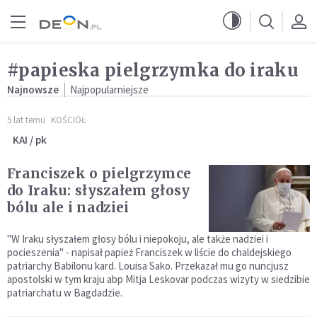
Przejdź do menu głównego
Przejdź do treści
#papieska pielgrzymka do iraku
Najnowsze
Najpopularniejsze
5 lat temu
KOŚCIÓŁ
KAI / pk
Franciszek o pielgrzymce
do Iraku: słyszałem głosy
bólu ale i nadziei
"W Iraku słyszałem głosy bólu i niepokoju, ale także nadziei i
pocieszenia" - napisał papież Franciszek w liście do chaldejskiego
patriarchy Babilonu kard. Louisa Sako. Przekazał mu go nuncjusz
apostolski w tym kraju abp Mitja Leskovar podczas wizyty w siedzibie
patriarchatu w Bagdadzie.