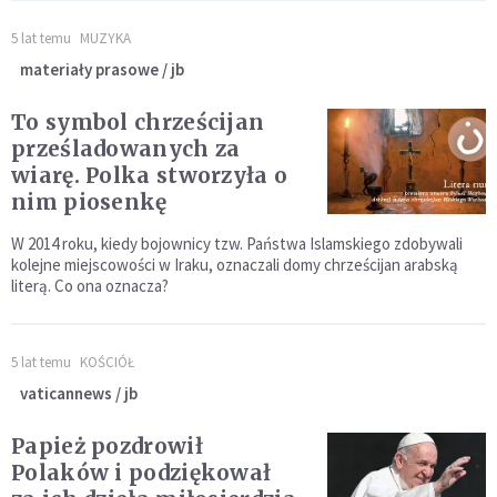
5 lat temu
MUZYKA
materiały prasowe / jb
To symbol chrześcijan
prześladowanych za
wiarę. Polka stworzyła o
nim piosenkę
W 2014 roku, kiedy bojownicy tzw. Państwa Islamskiego zdobywali
kolejne miejscowości w Iraku, oznaczali domy chrześcijan arabską
literą. Co ona oznacza?
5 lat temu
KOŚCIÓŁ
vaticannews / jb
Papież pozdrowił
Polaków i podziękował