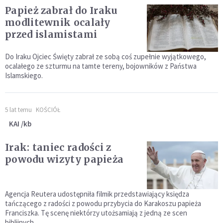
Papież zabrał do Iraku
modlitewnik ocalały
przed islamistami
Do Iraku Ojciec Święty zabrał ze sobą coś zupełnie wyjątkowego,
ocalałego ze szturmu na tamte tereny, bojowników z Państwa
Islamskiego.
5 lat temu
KOŚCIÓŁ
KAI /kb
Irak: taniec radości z
powodu wizyty papieża
Agencja Reutera udostępniła filmik przedstawiający księdza
tańczącego z radości z powodu przybycia do Karakoszu papieża
Franciszka. Tę scenę niektórzy utożsamiają z jedną ze scen
biblijnych.