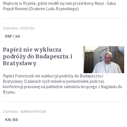
Większej w Rzymie, gdzie modlił się tam przed ikoną Maryi - Salus
Populi Romani (Ocalenie Ludu Rzymskiego).
5 lat temu
KOŚCIÓŁ
PAP / ml
Papież nie wyklucza
podróży do Budapesztu i
Bratysławy
Papież Franciszek nie wykluczył podróży do Budapesztu i
Bratyslawy. O planach tych mówił w poniedziałek podczas
konferencji prasowej na pokładzie samolotu lecącego z Bagdadu do
Rzymu.
5 lat temu
SERWIS PAPIESKI
KAI /kb