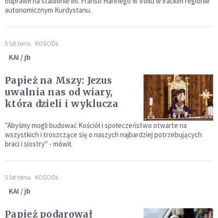
odprawił na stadionie im. Franso Haririego w Irbilu w irackim regionie
autonomicznym Kurdystanu.
5 lat temu
KOŚCIÓŁ
KAI / jb
Papież na Mszy: Jezus
uwalnia nas od wiary,
która dzieli i wyklucza
"Abyśmy mogli budować Kościół i społeczeństwo otwarte na
wszystkich i troszczące się o naszych najbardziej potrzebujących
braci i siostry" - mówił.
5 lat temu
KOŚCIÓŁ
KAI / jb
Papież podarował