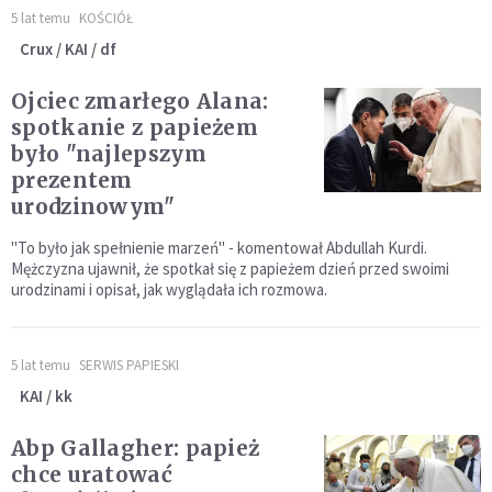
5 lat temu
KOŚCIÓŁ
Crux / KAI / df
Ojciec zmarłego Alana:
spotkanie z papieżem
było "najlepszym
prezentem
urodzinowym"
"To było jak spełnienie marzeń" - komentował Abdullah Kurdi.
Mężczyzna ujawnił, że spotkał się z papieżem dzień przed swoimi
urodzinami i opisał, jak wyglądała ich rozmowa.
5 lat temu
SERWIS PAPIESKI
KAI / kk
Abp Gallagher: papież
chce uratować