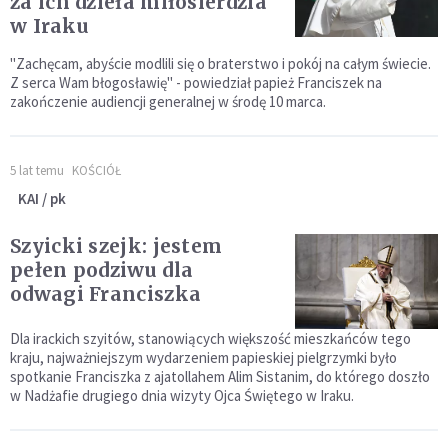
za ich dzieła miłosierdzia
w Iraku
"Zachęcam, abyście modlili się o braterstwo i pokój na całym świecie.
Z serca Wam błogosławię" - powiedział papież Franciszek na
zakończenie audiencji generalnej w środę 10 marca.
5 lat temu
KOŚCIÓŁ
KAI / pk
Szyicki szejk: jestem
pełen podziwu dla
odwagi Franciszka
Dla irackich szyitów, stanowiących większość mieszkańców tego
kraju, najważniejszym wydarzeniem papieskiej pielgrzymki było
spotkanie Franciszka z ajatollahem Alim Sistanim, do którego doszło
w Nadżafie drugiego dnia wizyty Ojca Świętego w Iraku.