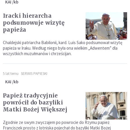
KAI /kb
Iracki hierarcha
podsumowuje wizytę
papieża
Chaldejski patriarcha Babilonii, kard. Luis Sako podsumował wizytę
papieża w Iraku. Według niego była ona wielkim „Adwentem” dla
wszystkich muzułmanów i chrześcijan.
5 lat temu
SERWIS PAPIESKI
KAI /kb
Papież tradycyjnie
powrócił do bazyliki
Matki Bożej Większej
Zgodnie ze swym zwyczajem po powrocie do Rzymu papież
Franciszek prosto z lotniska pojechał do bazyliki Matki Bożej