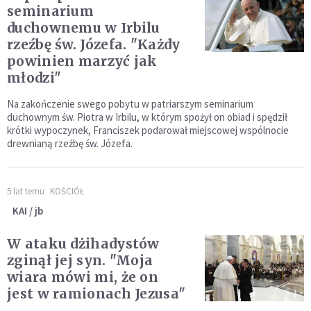
seminarium
duchownemu w Irbilu
rzeźbę św. Józefa. "Każdy
powinien marzyć jak
młodzi"
Na zakończenie swego pobytu w patriarszym seminarium
duchownym św. Piotra w Irbilu, w którym spożył on obiad i spędził
krótki wypoczynek, Franciszek podarował miejscowej wspólnocie
drewnianą rzeźbę św. Józefa.
5 lat temu
KOŚCIÓŁ
KAI / jb
W ataku dżihadystów
zginął jej syn. "Moja
wiara mówi mi, że on
jest w ramionach Jezusa"