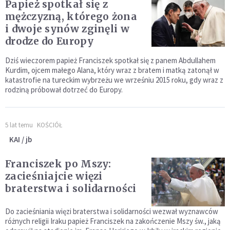
Papież spotkał się z
mężczyzną, którego żona
i dwoje synów zginęli w
drodze do Europy
Dziś wieczorem papież Franciszek spotkał się z panem Abdullahem
Kurdim, ojcem małego Alana, który wraz z bratem i matką zatonął w
katastrofie na tureckim wybrzeżu we wrześniu 2015 roku, gdy wraz z
rodziną próbował dotrzeć do Europy.
5 lat temu
KOŚCIÓŁ
KAI / jb
Franciszek po Mszy:
zacieśniajcie więzi
braterstwa i solidarności
Do zacieśniania więzi braterstwa i solidarności wezwał wyznawców
różnych religii Iraku papież Franciszek na zakończenie Mszy św., jaką