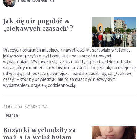
Paweł Kosiński SJ
Jak się nie pogubić w
„ciekawych czasach”?
Przeżycia ostatnich miesięcy, a nawet kilku lat sprawiają wrażenie,
jakby świat przyśpieszył i zaskakuje nas coraz to nowymi
wydarzeniami. Wydawało się, że przełom tysiącleci będzie już takim
szczególnym momentem w historii ludzkości. To, jednak, co dzieje się
od wtedy, jest jeszcze dziwniejsze i bardziej zaskakujące. „Ciekawe
czasy” – ktoś by powiedział, ale to zamiast być niezwykłym
wydarzeniem, staje się codziennością.
4 lata temu
ŚWIADECTWA
Marta
Kuzynki wychodziły za
mąż, a ja wciąż byłam