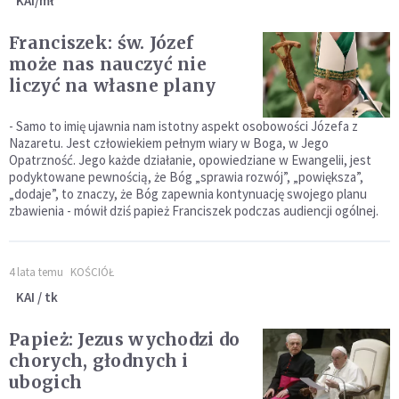
KAI/mł
Franciszek: św. Józef
może nas nauczyć nie
liczyć na własne plany
- Samo to imię ujawnia nam istotny aspekt osobowości Józefa z
Nazaretu. Jest człowiekiem pełnym wiary w Boga, w Jego
Opatrzność. Jego każde działanie, opowiedziane w Ewangelii, jest
podyktowane pewnością, że Bóg „sprawia rozwój”, „powiększa”,
„dodaje”, to znaczy, że Bóg zapewnia kontynuację swojego planu
zbawienia - mówił dziś papież Franciszek podczas audiencji ogólnej.
4 lata temu
KOŚCIÓŁ
KAI / tk
Papież: Jezus wychodzi do
chorych, głodnych i
ubogich