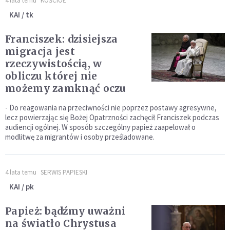
4 lata temu
KOŚCIÓŁ
KAI / tk
Franciszek: dzisiejsza
migracja jest
rzeczywistością, w
obliczu której nie
możemy zamknąć oczu
- Do reagowania na przeciwności nie poprzez postawy agresywne,
lecz powierzając się Bożej Opatrzności zachęcił Franciszek podczas
audiencji ogólnej. W sposób szczególny papież zaapelował o
modlitwę za migrantów i osoby prześladowane.
4 lata temu
SERWIS PAPIESKI
KAI / pk
Papież: bądźmy uważni
na światło Chrystusa