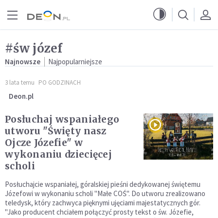
Przejdź do menu głównego
Przejdź do treści
#św józef
Najnowsze
Najpopularniejsze
3 lata temu
PO GODZINACH
Deon.pl
Posłuchaj wspaniałego
utworu "Święty nasz
Ojcze Józefie" w
wykonaniu dziecięcej
scholi
Posłuchajcie wspaniałej, góralskiej pieśni dedykowanej świętemu
Józefowi w wykonaniu scholi "Małe COŚ". Do utworu zrealizowano
teledysk, który zachwyca pięknymi ujęciami majestatycznych gór.
"Jako producent chciałem połączyć prosty tekst o św. Józefie,