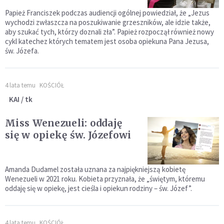
Papież Franciszek podczas audiencji ogólnej powiedział, że „Jezus
wychodzi zwłaszcza na poszukiwanie grzeszników, ale idzie także,
aby szukać tych, którzy doznali zła”. Papież rozpoczął również nowy
cykl katechez których tematem jest osoba opiekuna Pana Jezusa,
św. Józefa.
4 lata temu
KOŚCIÓŁ
KAI / tk
Miss Wenezueli: oddaję
się w opiekę św. Józefowi
Amanda Dudamel została uznana za najpiękniejszą kobietę
Wenezueli w 2021 roku. Kobieta przyznała, że „świętym, któremu
oddaję się w opiekę, jest cieśla i opiekun rodziny – św. Józef”.
4 lata temu
KOŚCIÓŁ