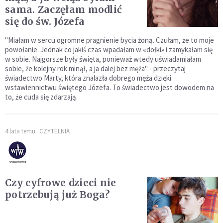
sama. Zaczęłam modlić
się do św. Józefa
"Miałam w sercu ogromne pragnienie bycia żoną. Czułam, że to moje
powołanie. Jednak co jakiś czas wpadałam w «dołki» i zamykałam się
w sobie. Najgorsze były święta, ponieważ wtedy uświadamiałam
sobie, że kolejny rok minął, a ja dalej bez męża" - przeczytaj
świadectwo Marty, która znalazła dobrego męża dzięki
wstawiennictwu świętego Józefa. To świadectwo jest dowodem na
to, że cuda się zdarzają.
4 lata temu
CZYTELNIA
Czy cyfrowe dzieci nie
potrzebują już Boga?