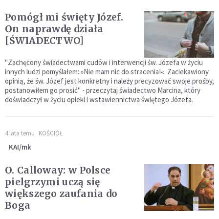
Pomógł mi święty Józef.
On naprawdę działa
[ŚWIADECTWO]
"Zachęcony świadectwami cudów i interwencji św. Józefa w życiu
innych ludzi pomyślałem: »Nie mam nic do stracenia!«. Zaciekawiony
opinią, że św. Józef jest konkretny i należy precyzować swoje prośby,
postanowiłem go prosić" - przeczytaj świadectwo Marcina, który
doświadczył w życiu opieki i wstawiennictwa świętego Józefa.
4 lata temu
KOŚCIÓŁ
KAI/mk
O. Calloway: w Polsce
pielgrzymi uczą się
większego zaufania do
Boga