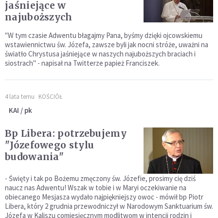
jaśniejące w
najuboższych
"W tym czasie Adwentu błagajmy Pana, byśmy dzięki ojcowskiemu
wstawiennictwu św. Józefa, zawsze byli jak nocni stróże, uważni na
światło Chrystusa jaśniejące w naszych najuboższych braciach i
siostrach" - napisał na Twitterze papież Franciszek.
4 lata temu
KOŚCIÓŁ
KAI / pk
Bp Libera: potrzebujemy
"Józefowego stylu
budowania"
- Święty i tak po Bożemu zmęczony św. Józefie, prosimy cię dziś
naucz nas Adwentu! Wszak w tobie i w Maryi oczekiwanie na
obiecanego Mesjasza wydało najpiękniejszy owoc - mówił bp Piotr
Libera, który 2 grudnia przewodniczył w Narodowym Sanktuarium św.
Józefa w Kaliszu comiesięcznym modlitwom w intencji rodzin i