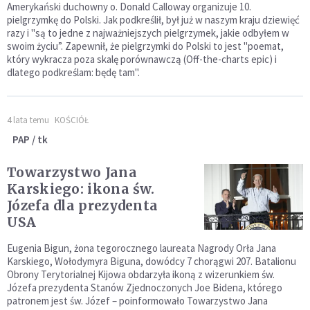
Amerykański duchowny o. Donald Calloway organizuje 10.
pielgrzymkę do Polski. Jak podkreślił, był już w naszym kraju dziewięć
razy i "są to jedne z najważniejszych pielgrzymek, jakie odbyłem w
swoim życiu”. Zapewnił, że pielgrzymki do Polski to jest "poemat,
który wykracza poza skalę porównawczą (Off-the-charts epic) i
dlatego podkreślam: będę tam".
4 lata temu
KOŚCIÓŁ
PAP / tk
Towarzystwo Jana
Karskiego: ikona św.
Józefa dla prezydenta
USA
Eugenia Bigun, żona tegorocznego laureata Nagrody Orła Jana
Karskiego, Wołodymyra Biguna, dowódcy 7 chorągwi 207. Batalionu
Obrony Terytorialnej Kijowa obdarzyła ikoną z wizerunkiem św.
Józefa prezydenta Stanów Zjednoczonych Joe Bidena, którego
patronem jest św. Józef – poinformowało Towarzystwo Jana