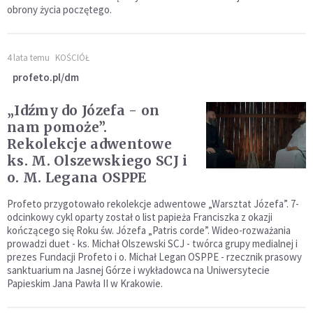
obrony życia poczętego.
4 lata temu
KOŚCIÓŁ
profeto.pl/dm
„Idźmy do Józefa - on
nam pomoże”.
Rekolekcje adwentowe
ks. M. Olszewskiego SCJ i
o. M. Legana OSPPE
Profeto przygotowało rekolekcje adwentowe „Warsztat Józefa”. 7-
odcinkowy cykl oparty został o list papieża Franciszka z okazji
kończącego się Roku św. Józefa „Patris corde”. Wideo-rozważania
prowadzi duet - ks. Michał Olszewski SCJ - twórca grupy medialnej i
prezes Fundacji Profeto i o. Michał Legan OSPPE - rzecznik prasowy
sanktuarium na Jasnej Górze i wykładowca na Uniwersytecie
Papieskim Jana Pawła II w Krakowie.