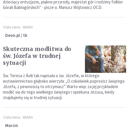
dziecięcy entuzjazm, piękno przyrody, majestat gór i rodzimy folklor
Górali Babiogórskich" - pisze o. Mariusz Wójtowicz OCD.
3 lata temu
WIARA
Deon.pl / tk
Skuteczna modlitwa do
św. Józefa w trudnej
sytuacji
Św. Teresa z Ávili tak napisała o św. Józefie, w którego
wstawiennictwo głęboko wierzyła: „O cokolwiek poprosisz świętego
Józefa, z pewnością to otrzymasz”. Warto więc za jej przykładem
modlić się do tego wielkiego świętego i opiekuna Jezusa, kiedy
znajdujemy się w trudnej sytuacji.
3 lata temu
WIARA
Marcin