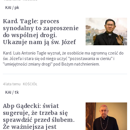
KAI / pk
Kard. Tagle: proces
synodalny to zaproszenie
do wspólnej drogi.
Ukazuje nam ją św. Józef
Kard. Luis Antonio Tagle wyznał, że osobiście ma ogromną cześć do
św. Józefa i stara się od niego uczyć "pozostawania w cieniu" i
"umiejętności zmiany drogi" pod Bożym natchnieniem.
4 lata temu
KOŚCIÓŁ
KAI / tk
Abp Gądecki: świat
sugeruje, że trzeba się
sprawdzić przed ślubem.
Że ważniejsza jest