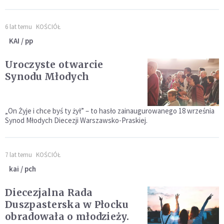
6 lat temu
KOŚCIÓŁ
KAI / pp
Uroczyste otwarcie
Synodu Młodych
„On Żyje i chce byś ty żył” – to hasło zainaugurowanego 18 września
Synod Młodych Diecezji Warszawsko-Praskiej.
7 lat temu
KOŚCIÓŁ
kai / pch
Diecezjalna Rada
Duszpasterska w Płocku
obradowała o młodzieży.