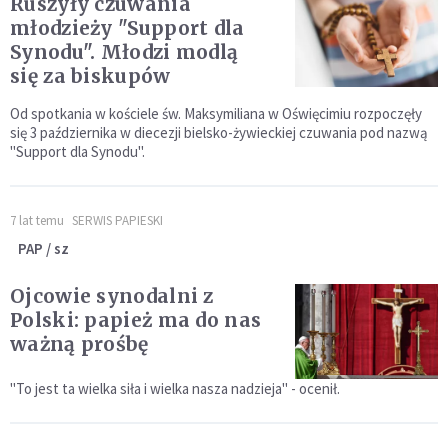
Ruszyły czuwania
młodzieży "Support dla
Synodu". Młodzi modlą
się za biskupów
Od spotkania w kościele św. Maksymiliana w Oświęcimiu rozpoczęły
się 3 października w diecezji bielsko-żywieckiej czuwania pod nazwą
"Support dla Synodu".
7 lat temu
SERWIS PAPIESKI
PAP / sz
Ojcowie synodalni z
Polski: papież ma do nas
ważną prośbę
"To jest ta wielka siła i wielka nasza nadzieja" - ocenił.