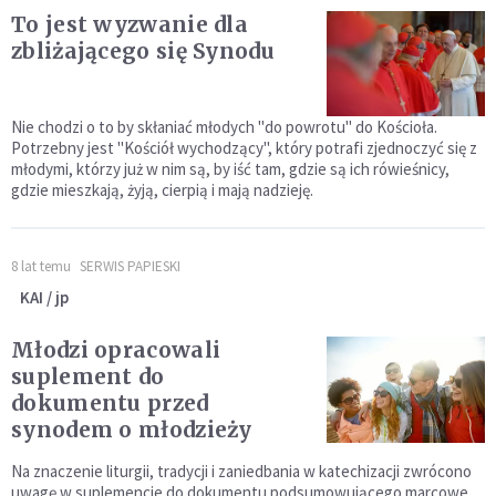
To jest wyzwanie dla
zbliżającego się Synodu
Nie chodzi o to by skłaniać młodych "do powrotu" do Kościoła.
Potrzebny jest "Kościół wychodzący", który potrafi zjednoczyć się z
młodymi, którzy już w nim są, by iść tam, gdzie są ich rówieśnicy,
gdzie mieszkają, żyją, cierpią i mają nadzieję.
8 lat temu
SERWIS PAPIESKI
KAI / jp
Młodzi opracowali
suplement do
dokumentu przed
synodem o młodzieży
Na znaczenie liturgii, tradycji i zaniedbania w katechizacji zwrócono
uwagę w suplemencie do dokumentu podsumowującego marcowe