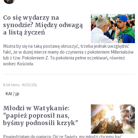
Co się wydarzy na
synodzie? Między odwagą
a listą życzeń
Można by się na taką postawę obruszyć, trzeba jednak uwzględnić
fakt, że w dużej mierze mamy do czynienia z pokoleniem Millenialsów
lub z tzw. Pokoleniem Z. To pokolenia pełne oczekiwań, również
wobec Kościoła.
8 lat temu
KOŚCIÓŁ
KAI / jp
Młodzi w Watykanie:
"papież poprosił nas,
byśmy podnosili krzyk"
Powiedziałam do papieża: Ojcze Święty, my młodzi chcemy być