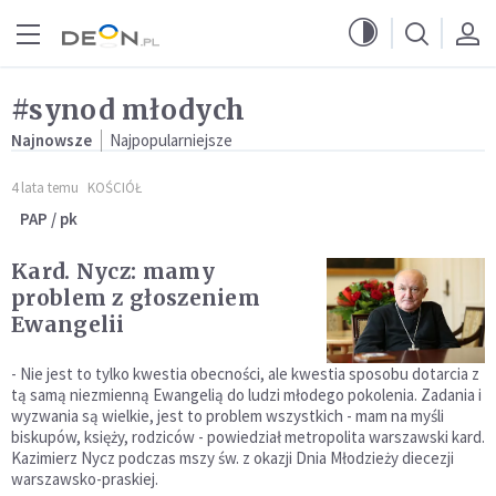
Przejdź do menu głównego
Przejdź do treści
#synod młodych
Najnowsze
Najpopularniejsze
4 lata temu
KOŚCIÓŁ
PAP / pk
Kard. Nycz: mamy
problem z głoszeniem
Ewangelii
- Nie jest to tylko kwestia obecności, ale kwestia sposobu dotarcia z
tą samą niezmienną Ewangelią do ludzi młodego pokolenia. Zadania i
wyzwania są wielkie, jest to problem wszystkich - mam na myśli
biskupów, księży, rodziców - powiedział metropolita warszawski kard.
Kazimierz Nycz podczas mszy św. z okazji Dnia Młodzieży diecezji
warszawsko-praskiej.