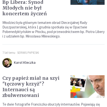
Bp Libera: Synod
Młodych nie był
koncertem życzeń
Młodzież była głównym tematem obrad Diecezjalnej Rady
Duszpasterskiej, która 1 grudnia spotkała się w Opactwie
Pobenedyktyńskim w Płocku, pod przewodnictwem bp. Piotra Libery
i z udziałem bp. Mirosława Milewskiego.
7 lat temu
SERWIS PAPIESKI
Karol Kleczka
Czy papież miał na szyi
"tęczowy krzyż"?
Internauci są
zbulwersowani
Te dwie fotografie Franciszka oburzyły internautów. Pojawiają się