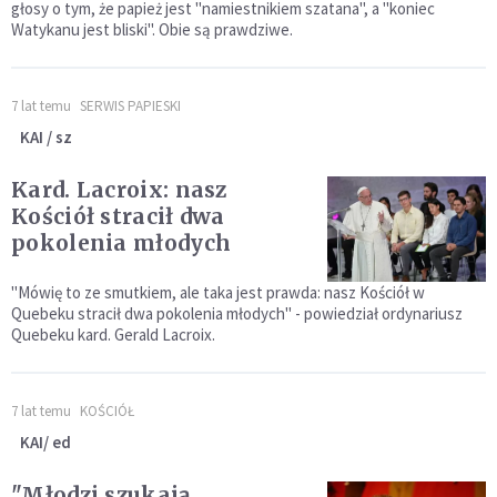
głosy o tym, że papież jest "namiestnikiem szatana", a "koniec
Watykanu jest bliski". Obie są prawdziwe.
7 lat temu
SERWIS PAPIESKI
KAI / sz
Kard. Lacroix: nasz
Kościół stracił dwa
pokolenia młodych
"Mówię to ze smutkiem, ale taka jest prawda: nasz Kościół w
Quebeku stracił dwa pokolenia młodych" - powiedział ordynariusz
Quebeku kard. Gerald Lacroix.
7 lat temu
KOŚCIÓŁ
KAI/ ed
"Młodzi szukają