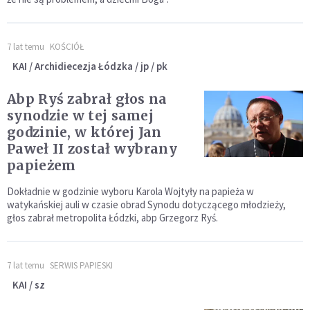
7 lat temu
KOŚCIÓŁ
KAI / Archidiecezja Łódzka / jp / pk
Abp Ryś zabrał głos na
synodzie w tej samej
godzinie, w której Jan
Paweł II został wybrany
papieżem
Dokładnie w godzinie wyboru Karola Wojtyły na papieża w
watykańskiej auli w czasie obrad Synodu dotyczącego młodzieży,
głos zabrał metropolita Łódzki, abp Grzegorz Ryś.
7 lat temu
SERWIS PAPIESKI
KAI / sz