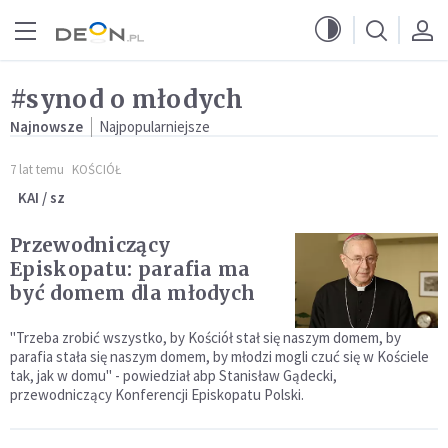
Przejdź do menu głównego
Przejdź do treści
#synod o młodych
Najnowsze
Najpopularniejsze
7 lat temu
KOŚCIÓŁ
KAI / sz
Przewodniczący
Episkopatu: parafia ma
być domem dla młodych
"Trzeba zrobić wszystko, by Kościół stał się naszym domem, by
parafia stała się naszym domem, by młodzi mogli czuć się w Kościele
tak, jak w domu" - powiedział abp Stanisław Gądecki,
przewodniczący Konferencji Episkopatu Polski.