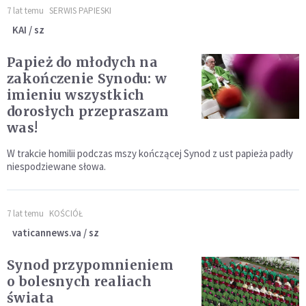
7 lat temu
SERWIS PAPIESKI
KAI / sz
Papież do młodych na
zakończenie Synodu: w
imieniu wszystkich
dorosłych przepraszam
was!
W trakcie homilii podczas mszy kończącej Synod z ust papieża padły
niespodziewane słowa.
7 lat temu
KOŚCIÓŁ
vaticannews.va / sz
Synod przypomnieniem
o bolesnych realiach
świata