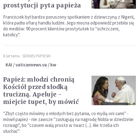
prostytucji pyta papieża
Franciszek był bardzo poruszony spotkaniem z dziewczyną z Nigerii,
która padła ofiarą handlu ludźmi. Jego mocna odpowiedź przebiła się
do mediów: 90 procent klientów prostytutek to "ochrzczeni,
katolicy".
8 lat temu
SERWIS PAPIESKI
KAI / vaticannews.va / kw
Papież: młodzi chronią
Kościół przed słodką
trucizną. Apeluje -
miejcie tupet, by mówić
"Zbyt często mówimy o młodych bez pytania, co myślą oni sami" -
mówił papież - nie zawsze "zasługują na nagrodę Nobla w dziedzinie
rozwagi", bo "czasem walą prosto w twarz (...). Ale trzeba ich
słuchać".