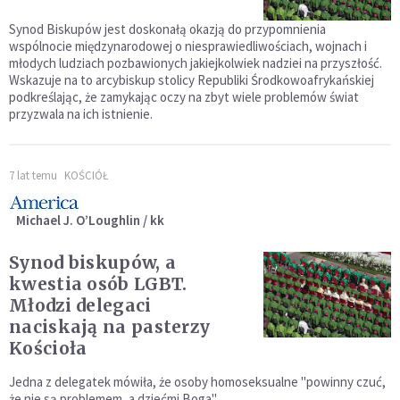
Synod Biskupów jest doskonałą okazją do przypomnienia
wspólnocie międzynarodowej o niesprawiedliwościach, wojnach i
młodych ludziach pozbawionych jakiejkolwiek nadziei na przyszłość.
Wskazuje na to arcybiskup stolicy Republiki Środkowoafrykańskiej
podkreślając, że zamykając oczy na zbyt wiele problemów świat
przyzwala na ich istnienie.
7 lat temu
KOŚCIÓŁ
Michael J. O’Loughlin / kk
Synod biskupów, a
kwestia osób LGBT.
Młodzi delegaci
naciskają na pasterzy
Kościoła
Jedna z delegatek mówiła, że osoby homoseksualne "powinny czuć,
że nie są problemem, a dziećmi Boga".