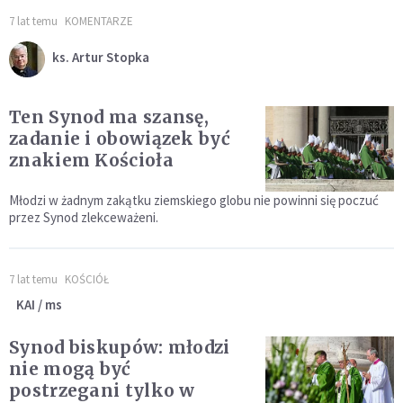
7 lat temu
KOMENTARZE
ks. Artur Stopka
Ten Synod ma szansę,
zadanie i obowiązek być
znakiem Kościoła
Młodzi w żadnym zakątku ziemskiego globu nie powinni się poczuć
przez Synod zlekceważeni.
7 lat temu
KOŚCIÓŁ
KAI / ms
Synod biskupów: młodzi
nie mogą być
postrzegani tylko w