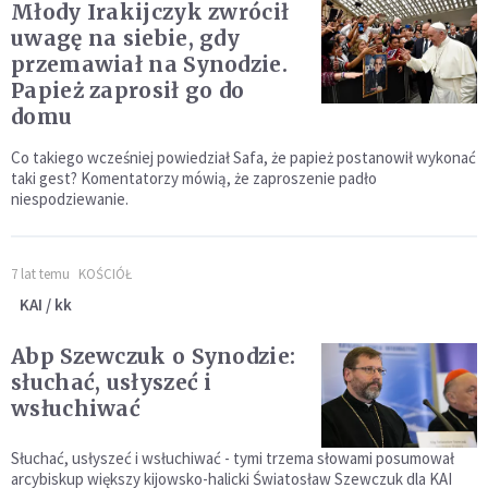
Młody Irakijczyk zwrócił
uwagę na siebie, gdy
przemawiał na Synodzie.
Papież zaprosił go do
domu
Co takiego wcześniej powiedział Safa, że papież postanowił wykonać
taki gest? Komentatorzy mówią, że zaproszenie padło
niespodziewanie.
7 lat temu
KOŚCIÓŁ
KAI / kk
Abp Szewczuk o Synodzie:
słuchać, usłyszeć i
wsłuchiwać
Słuchać, usłyszeć i wsłuchiwać - tymi trzema słowami posumował
arcybiskup większy kijowsko-halicki Światosław Szewczuk dla KAI