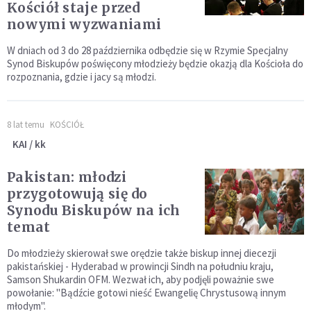
Kościół staje przed
nowymi wyzwaniami
W dniach od 3 do 28 października odbędzie się w Rzymie Specjalny
Synod Biskupów poświęcony młodzieży będzie okazją dla Kościoła do
rozpoznania, gdzie i jacy są młodzi.
8 lat temu
KOŚCIÓŁ
KAI / kk
Pakistan: młodzi
przygotowują się do
Synodu Biskupów na ich
temat
Do młodzieży skierował swe orędzie także biskup innej diecezji
pakistańskiej - Hyderabad w prowincji Sindh na południu kraju,
Samson Shukardin OFM. Wezwał ich, aby podjęli poważnie swe
powołanie: "Bądźcie gotowi nieść Ewangelię Chrystusową innym
młodym".