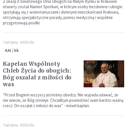
Z okazji II Światowego Dnia Ubogich na Małym Rynku w Krakowie
otwarty został Namiot Spotkań, w którym osoby bezdomne i ubogie
spotykają się z wolontariuszami i domnymi mieszkańcami Krakowa,
otrzymują specjalistyczne porady, pomoc medyczną i wspólnie
przygotowują posiłki.
7 lat temu
KOŚCIÓŁ
KAI / kk
Kapelan Wspólnoty
Chleb Życia do ubogich:
Bóg oszalał z miłości do
was
"Przed Bogiem wszyscy jesteśmy ubodzy. Nie wypada udawać, że
nie wiecie, że Bóg istnieje. Chciałbym powiedzieć wam bardzo ważną
rzecz: On oszalał z miłości do was" - mówił kapłan.
7 lat temu
KOŚCIÓŁ