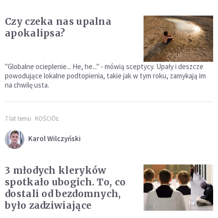
Czy czeka nas upalna
apokalipsa?
"Globalne ocieplenie... He, he..." - mówią sceptycy. Upały i deszcze
powodujące lokalne podtopienia, takie jak w tym roku, zamykają im
na chwilę usta.
7 lat temu
KOŚCIÓŁ
Karol Wilczyński
3 młodych kleryków
spotkało ubogich. To, co
dostali od bezdomnych,
było zadziwiające