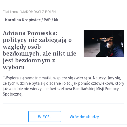
7 lat temu
WIADOMOŚCI Z POLSKI
Karolina Kropiwiec / PAP / kk
Adriana Porowska:
politycy nie zabiegają o
względy osób
bezdomnych, ale nikt nie
jest bezdomnym z
wyboru
"Wspiera się samotne matki, wspiera się zwierzęta. Nauczyliśmy się,
że tych ludzi nie pyta się o zdanie i o to, jak pomóc człowiekowi, który
już w siebie nie wierzy" - mówi szefowa Kamiliańskiej Misji Pomocy
Społecznej.
WIĘCEJ
Wróć do: ubodzy