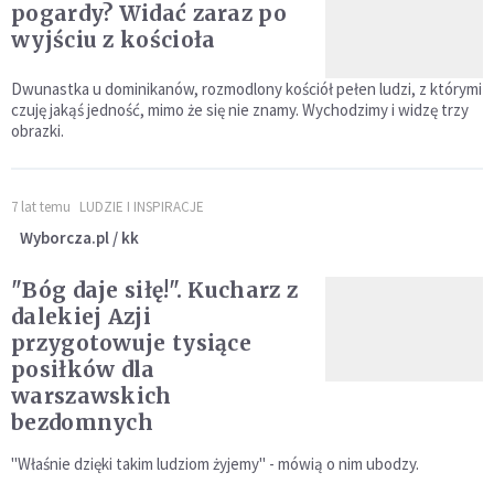
pogardy? Widać zaraz po
wyjściu z kościoła
Dwunastka u dominikanów, rozmodlony kościół pełen ludzi, z którymi
czuję jakąś jedność, mimo że się nie znamy. Wychodzimy i widzę trzy
obrazki.
7 lat temu
LUDZIE I INSPIRACJE
Wyborcza.pl / kk
"Bóg daje siłę!". Kucharz z
dalekiej Azji
przygotowuje tysiące
posiłków dla
warszawskich
bezdomnych
"Właśnie dzięki takim ludziom żyjemy" - mówią o nim ubodzy.