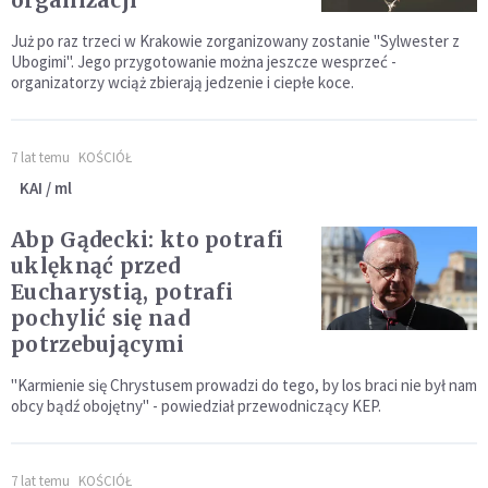
organizacji
Już po raz trzeci w Krakowie zorganizowany zostanie "Sylwester z
Ubogimi". Jego przygotowanie można jeszcze wesprzeć -
organizatorzy wciąż zbierają jedzenie i ciepłe koce.
7 lat temu
KOŚCIÓŁ
KAI / ml
Abp Gądecki: kto potrafi
uklęknąć przed
Eucharystią, potrafi
pochylić się nad
potrzebującymi
"Karmienie się Chrystusem prowadzi do tego, by los braci nie był nam
obcy bądź obojętny" - powiedział przewodniczący KEP.
7 lat temu
KOŚCIÓŁ