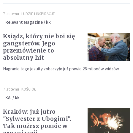
7 lat temu
LUDZIE I INSPIRACJE
Relevant Magazine / kk
Ksiądz, który nie boi się
gangsterów. Jego
przemówienie to
absolutny hit
Nagranie tego jezuity zobaczyło już prawie 26 milionów widzów.
7 lat temu
KOŚCIÓŁ
KAI / kk
Kraków: już jutro
"Sylwester z Ubogimi".
Tak możesz pomóc w