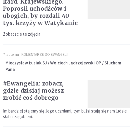
kard. Krajewskiego.
Poprosił uchodźców i
ubogich, by rozdali 40
tys. krzyży w Watykanie
Zobaczcie te zdjęcia!
7 lat temu
KOMENTARZE DO EWANGELII
Mieczysław Łusiak SJ / Wojciech Jędrzejewski OP / Słucham
Pana
#Ewangelia: zobacz,
gdzie dzisiaj możesz
zrobić coś dobrego
Im bardziej stajemy się Jego uczniami, tym bliżsi stają się nam ludzie
słabi i zagubieni.