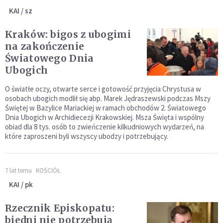
KAI / sz
Kraków: bigos z ubogimi
na zakończenie
Światowego Dnia
Ubogich
O światłe oczy, otwarte serce i gotowość przyjęcia Chrystusa w
osobach ubogich modlił się abp. Marek Jędraszewski podczas Mszy
Świętej w Bazylice Mariackiej w ramach obchodów 2. Światowego
Dnia Ubogich w Archidiecezji Krakowskiej. Msza Święta i wspólny
obiad dla 8 tys. osób to zwieńczenie kilkudniowych wydarzeń, na
które zaproszeni byli wszyscy ubodzy i potrzebujący.
7 lat temu
KOŚCIÓŁ
KAI / pk
Rzecznik Episkopatu:
biedni nie potrzebują