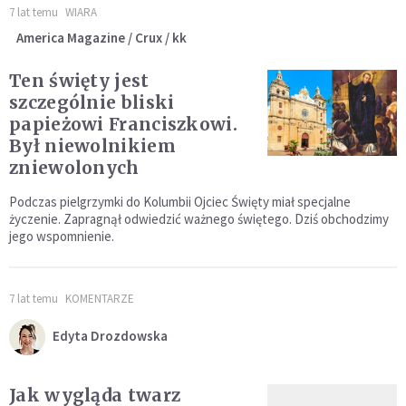
7 lat temu
WIARA
America Magazine / Crux / kk
Ten święty jest
szczególnie bliski
papieżowi Franciszkowi.
Był niewolnikiem
zniewolonych
Podczas pielgrzymki do Kolumbii Ojciec Święty miał specjalne
życzenie. Zapragnął odwiedzić ważnego świętego. Dziś obchodzimy
jego wspomnienie.
7 lat temu
KOMENTARZE
Edyta Drozdowska
Jak wygląda twarz