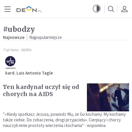
Przejdź do menu głównego
Przejdź do treści
#ubodzy
Najnowsze
Najpopularniejsze
7 lat temu
WIARA
kard. Luis Antonio Tagle
Ten kardynał uczył się od
chorych na AIDS
"«Kiedy spotkasz Jezusa, powiedz Mu, że Go kochamy. My kochamy
także ciebie. Do zobaczenia, drogi przyjacielu». Cierpiący i chorzy
nauczyli mnie prostoty wierzenia i kochania" - wspomina.