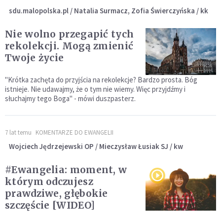
sdu.malopolska.pl / Natalia Surmacz, Zofia Świerczyńska / kk
Nie wolno przegapić tych
rekolekcji. Mogą zmienić
Twoje życie
"Krótka zachęta do przyjścia na rekolekcje? Bardzo prosta. Bóg
istnieje. Nie udawajmy, że o tym nie wiemy. Więc przyjdźmy i
słuchajmy tego Boga" - mówi duszpasterz.
7 lat temu
KOMENTARZE DO EWANGELII
Wojciech Jędrzejewski OP / Mieczysław Łusiak SJ / kw
#Ewangelia: moment, w
którym odczujesz
prawdziwe, głębokie
szczęście [WIDEO]