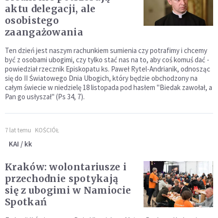
aktu delegacji, ale
osobistego
zaangażowania
Ten dzień jest naszym rachunkiem sumienia czy potrafimy i chcemy
być z osobami ubogimi, czy tylko stać nas na to, aby coś komuś dać -
powiedział rzecznik Episkopatu ks. Paweł Rytel-Andrianik, odnosząc
się do II Światowego Dnia Ubogich, który będzie obchodzony na
całym świecie w niedzielę 18 listopada pod hasłem "Biedak zawołał, a
Pan go usłyszał" (Ps 34, 7).
7 lat temu
KOŚCIÓŁ
KAI / kk
Kraków: wolontariusze i
przechodnie spotykają
się z ubogimi w Namiocie
Spotkań