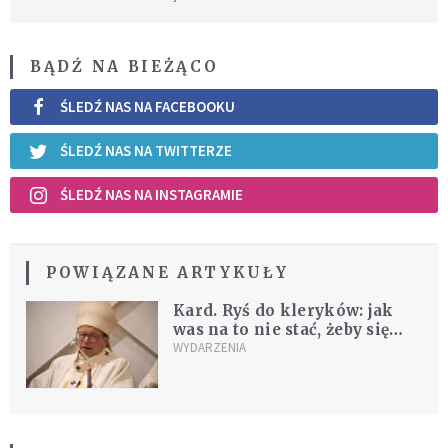
BĄDŹ NA BIEŻĄCO
ŚLEDŹ NAS NA FACEBOOKU
ŚLEDŹ NAS NA TWITTERZE
ŚLEDŹ NAS NA INSTAGRAMIE
POWIĄZANE ARTYKUŁY
Kard. Ryś do kleryków: jak
was na to nie stać, żeby się
uniżyć i być posłusznymi,
WYDARZENIA
toście trafili pod zły adres!