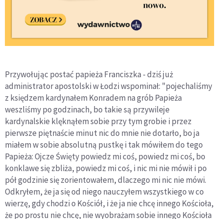
Przywołując postać papieża Franciszka - dziś już
administrator apostolski w Łodzi wspominał: "pojechaliśmy
z księdzem kardynałem Konradem na grób Papieża
weszliśmy po godzinach, bo takie są przywileje
kardynalskie klęknąłem sobie przy tym grobie i przez
pierwsze piętnaście minut nic do mnie nie dotarło, bo ja
miałem w sobie absolutną pustkę i tak mówiłem do tego
Papieża: Ojcze Święty powiedz mi coś, powiedz mi coś, bo
konklawe się zbliża, powiedz mi coś, i nic mi nie mówił i po
pół godzinie się zorientowałem, dlaczego mi nic nie mówi.
Odkryłem, że ja się od niego nauczyłem wszystkiego w co
wierzę, gdy chodzi o Kościół, i że ja nie chcę innego Kościoła,
że po prostu nie chcę, nie wyobrażam sobie innego Kościoła