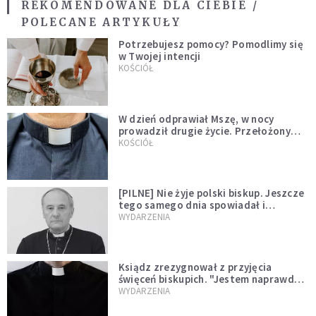
REKOMENDOWANE DLA CIEBIE /
POLECANE ARTYKUŁY
Potrzebujesz pomocy? Pomodlimy się
w Twojej intencji
KOŚCIÓŁ
W dzień odprawiał Mszę, w nocy
prowadził drugie życie. Przełożony
kazał mu opuścić zakon
KOŚCIÓŁ
[PILNE] Nie żyje polski biskup. Jeszcze
tego samego dnia spowiadał i
sprawował Mszę świętą
WYDARZENIA
Ksiądz zrezygnował z przyjęcia
święceń biskupich. "Jestem naprawdę
niegodny"
WYDARZENIA