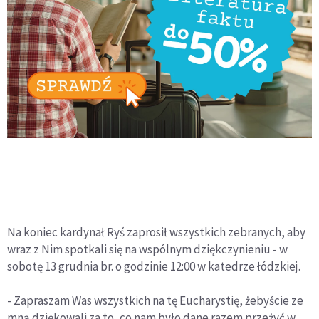
Na koniec kardynał Ryś zaprosił wszystkich zebranych, aby
wraz z Nim spotkali się na wspólnym dziękczynieniu - w
sobotę 13 grudnia br. o godzinie 12:00 w katedrze łódzkiej.
- Zapraszam Was wszystkich na tę Eucharystię, żebyście ze
mną dziękowali za to, co nam było dane razem przeżyć w