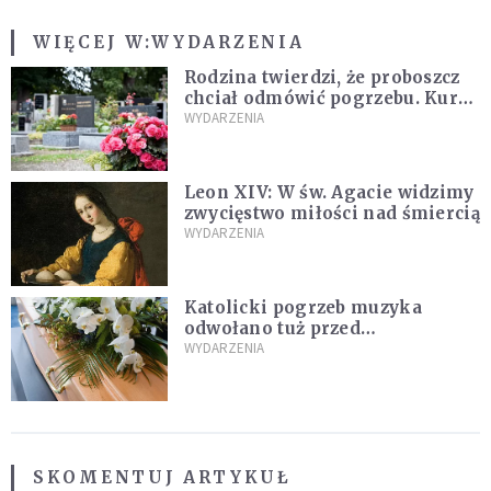
WIĘCEJ W:
WYDARZENIA
Rodzina twierdzi, że proboszcz
chciał odmówić pogrzebu. Kuria
zapowiada wyjaśnienia
WYDARZENIA
Leon XIV: W św. Agacie widzimy
zwycięstwo miłości nad śmiercią
WYDARZENIA
Katolicki pogrzeb muzyka
odwołano tuż przed
uroczystością. Powodem była
WYDARZENIA
przynależność do masonerii
SKOMENTUJ ARTYKUŁ