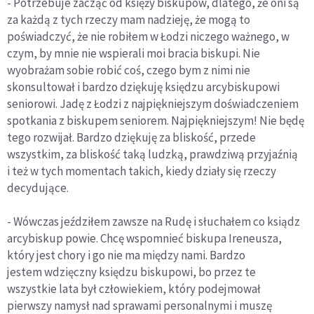
- Potrzebuje zacząć od księży biskupów, dlatego, że oni są
za każdą z tych rzeczy mam nadzieję, że mogą to
poświadczyć, że nie robiłem w Łodzi niczego ważnego, w
czym, by mnie nie wspierali moi bracia biskupi. Nie
wyobrażam sobie robić coś, czego bym z nimi nie
skonsultował i bardzo dziękuję księdzu arcybiskupowi
seniorowi. Jadę z Łodzi z najpiękniejszym doświadczeniem
spotkania z biskupem seniorem. Najpiękniejszym! Nie będę
tego rozwijał. Bardzo dziękuję za bliskość, przede
wszystkim, za bliskość taką ludzką, prawdziwą przyjaźnią
i też w tych momentach takich, kiedy działy się rzeczy
decydujące.
- Wówczas jeździłem zawsze na Rudę i słuchałem co ksiądz
arcybiskup powie. Chcę wspomnieć biskupa Ireneusza,
który jest chory i go nie ma między nami. Bardzo
jestem wdzięczny księdzu biskupowi, bo przez te
wszystkie lata był człowiekiem, który podejmował
pierwszy namysł nad sprawami personalnymi i muszę