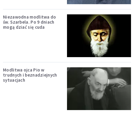
Niezawodna modlitwa do
św. Szarbela. Po 9 dniach
mogą dziać się cuda
Modlitwa ojca Pio w
trudnych i beznadziejnych
sytuacjach