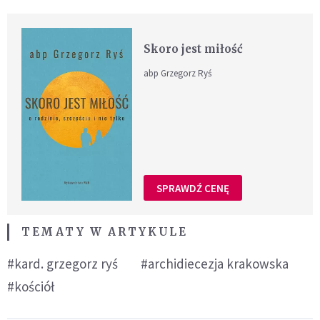
Skoro jest miłość
abp Grzegorz Ryś
SPRAWDŹ CENĘ
TEMATY W ARTYKULE
#kard. grzegorz ryś
#archidiecezja krakowska
#kościół