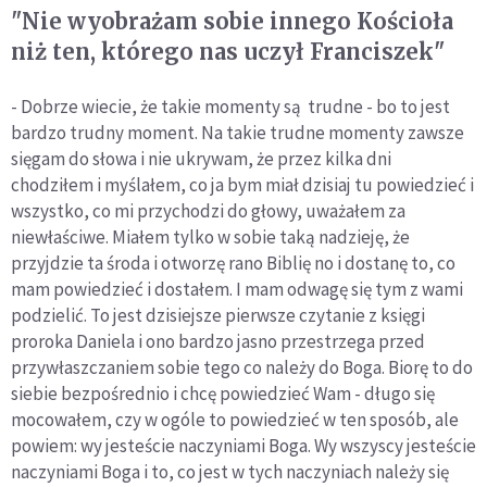
"Nie wyobrażam sobie innego Kościoła
niż ten, którego nas uczył Franciszek"
- Dobrze wiecie, że takie momenty są trudne - bo to jest
bardzo trudny moment. Na takie trudne momenty zawsze
sięgam do słowa i nie ukrywam, że przez kilka dni
chodziłem i myślałem, co ja bym miał dzisiaj tu powiedzieć i
wszystko, co mi przychodzi do głowy, uważałem za
niewłaściwe. Miałem tylko w sobie taką nadzieję, że
przyjdzie ta środa i otworzę rano Biblię no i dostanę to, co
mam powiedzieć i dostałem. I mam odwagę się tym z wami
podzielić. To jest dzisiejsze pierwsze czytanie z księgi
proroka Daniela i ono bardzo jasno przestrzega przed
przywłaszczaniem sobie tego co należy do Boga. Biorę to do
siebie bezpośrednio i chcę powiedzieć Wam - długo się
mocowałem, czy w ogóle to powiedzieć w ten sposób, ale
powiem: wy jesteście naczyniami Boga. Wy wszyscy jesteście
naczyniami Boga i to, co jest w tych naczyniach należy się