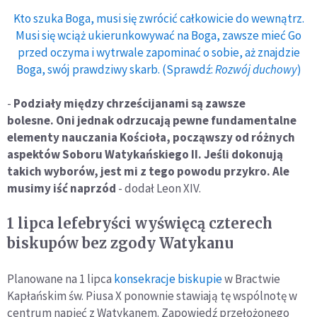
Kto szuka Boga, musi się zwrócić całkowicie do wewnątrz.
Musi się wciąż ukierunkowywać na Boga, zawsze mieć Go
przed oczyma i wytrwale zapominać o sobie, aż znajdzie
Boga, swój prawdziwy skarb. (Sprawdź:
Rozwój duchowy
)
-
Podziały między chrześcijanami są zawsze
bolesne. Oni jednak odrzucają pewne fundamentalne
elementy nauczania Kościoła, począwszy od różnych
aspektów Soboru Watykańskiego II. Jeśli dokonują
takich wyborów, jest mi z tego powodu przykro. Ale
musimy iść naprzód
- dodał Leon XIV.
1 lipca lefebryści wyświęcą czterech
biskupów bez zgody Watykanu
Planowane na 1 lipca
konsekracje biskupie
w Bractwie
Kapłańskim św. Piusa X ponownie stawiają tę wspólnotę w
centrum napięć z Watykanem. Zapowiedź przełożonego