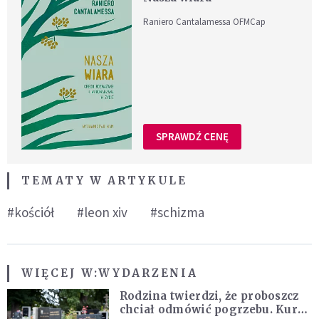
Raniero Cantalamessa OFMCap
SPRAWDŹ CENĘ
TEMATY W ARTYKULE
#kościół
#leon xiv
#schizma
WIĘCEJ W:
WYDARZENIA
Rodzina twierdzi, że proboszcz
chciał odmówić pogrzebu. Kuria