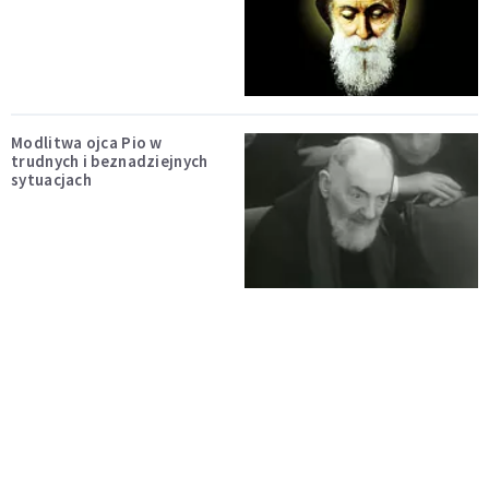
Modlitwa ojca Pio w
trudnych i beznadziejnych
sytuacjach