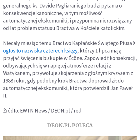
generalnego ks. Davide Pagliaraniego budzi pytania o
konsekwencje kanoniczne, w tym możliwość
automatycznej ekskomuniki, i przypomina nierozwiązany
od lat problem statusu Bractwa w Kościele katolickim.
Niecały miesiąc temu Bractwo Kapłańskie Świętego Piusa X
ogłosiło nazwiska czterech księży
, którzy 1 lipca mają
przyjąć święcenia biskupie w Écône. Zapowiedź konsekracji,
odbywających się w napiętej atmosferze relacji z
Watykanem, przywołuje skojarzenia z głośnym kryzysem z
1988 roku, gdy podobny krok Bractwa doprowadził do
automatycznej ekskomuniki, którą potwierdził Jan Paweł
II.
Źródło: EWTN News / DEON.pl / red
DEON.PL POLECA