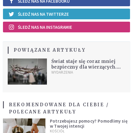
ŚLEDŹ NAS NA FACEBOOKU
ŚLEDŹ NAS NA TWITTERZE
ŚLEDŹ NAS NA INSTAGRAMIE
POWIĄZANE ARTYKUŁY
Świat staje się coraz mniej
bezpieczny dla wierzących.
Przemoc religijna
WYDARZENIA
gwałtownie rośnie
REKOMENDOWANE DLA CIEBIE /
POLECANE ARTYKUŁY
Potrzebujesz pomocy? Pomodlimy się
w Twojej intencji
KOŚCIÓŁ