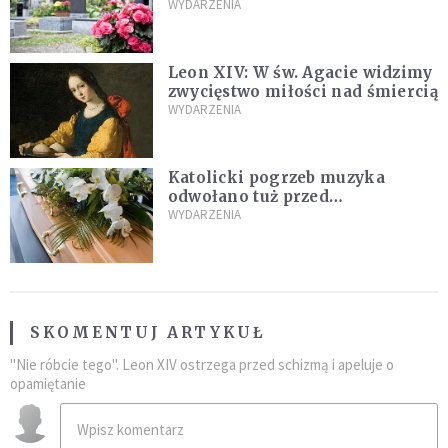
zapowiada wyjaśnienia
WYDARZENIA
Leon XIV: W św. Agacie widzimy
zwycięstwo miłości nad śmiercią
WYDARZENIA
Katolicki pogrzeb muzyka
odwołano tuż przed
uroczystością. Powodem była
WYDARZENIA
przynależność do masonerii
SKOMENTUJ ARTYKUŁ
"Nie róbcie tego". Leon XIV ostrzega przed schizmą i apeluje o
opamiętanie