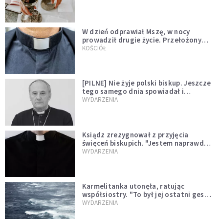
W dzień odprawiał Mszę, w nocy
prowadził drugie życie. Przełożony
kazał mu opuścić zakon
KOŚCIÓŁ
[PILNE] Nie żyje polski biskup. Jeszcze
tego samego dnia spowiadał i
sprawował Mszę świętą
WYDARZENIA
Ksiądz zrezygnował z przyjęcia
święceń biskupich. "Jestem naprawdę
niegodny"
WYDARZENIA
Karmelitanka utonęła, ratując
współsiostry. "To był jej ostatni gest
miłości"
WYDARZENIA