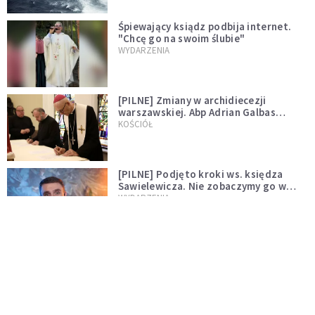
Śpiewający ksiądz podbija internet.
"Chcę go na swoim ślubie"
WYDARZENIA
[PILNE] Zmiany w archidiecezji
warszawskiej. Abp Adrian Galbas
wręczył dekrety nowym proboszczom
KOŚCIÓŁ
[PILNE] Podjęto kroki ws. księdza
Sawielewicza. Nie zobaczymy go w
mediach
WYDARZENIA