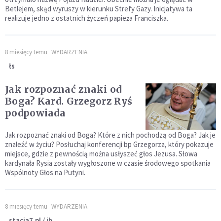
Betlejem, skąd wyruszy w kierunku Strefy Gazy. Inicjatywa ta
realizuje jedno z ostatnich życzeń papieża Franciszka.
8 miesięcy temu
WYDARZENIA
łs
Jak rozpoznać znaki od
Boga? Kard. Grzegorz Ryś
podpowiada
Jak rozpoznać znaki od Boga? Które z nich pochodzą od Boga? Jak je
znaleźć w życiu? Posłuchaj konferencji bp Grzegorza, który pokazuje
miejsce, gdzie z pewnością można usłyszeć głos Jezusa. Słowa
kardynała Rysia zostały wygłoszone w czasie środowego spotkania
Wspólnoty Głos na Putyni.
8 miesięcy temu
WYDARZENIA
stacja7.pl / jh