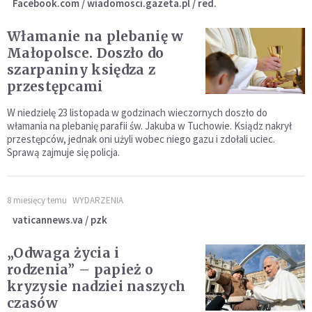
Facebook.com / wiadomosci.gazeta.pl / red.
Włamanie na plebanię w
Małopolsce. Doszło do
szarpaniny księdza z
przestępcami
W niedzielę 23 listopada w godzinach wieczornych doszło do
włamania na plebanię parafii św. Jakuba w Tuchowie. Ksiądz nakrył
przestępców, jednak oni użyli wobec niego gazu i zdołali uciec.
Sprawą zajmuje się policja.
8 miesięcy temu
WYDARZENIA
vaticannews.va / pzk
„Odwaga życia i
rodzenia” – papież o
kryzysie nadziei naszych
czasów