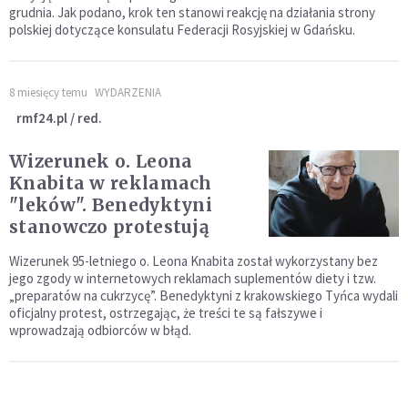
grudnia. Jak podano, krok ten stanowi reakcję na działania strony
polskiej dotyczące konsulatu Federacji Rosyjskiej w Gdańsku.
8 miesięcy temu
WYDARZENIA
rmf24.pl / red.
Wizerunek o. Leona
Knabita w reklamach
"leków". Benedyktyni
stanowczo protestują
Wizerunek 95-letniego o. Leona Knabita został wykorzystany bez
jego zgody w internetowych reklamach suplementów diety i tzw.
„preparatów na cukrzycę”. Benedyktyni z krakowskiego Tyńca wydali
oficjalny protest, ostrzegając, że treści te są fałszywe i
wprowadzają odbiorców w błąd.