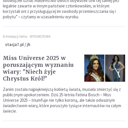
obowiązek uznać małżeństwo dwóch obywateli Unii tej samej płci
legalnie zawarte w innym państwie członkowskim, w którym
korzystali oni z przysługującej im swobody przemieszczania się i
pobytu” – czytamy w uzasadnieniu wyroku.
8 miesięcy temu
WYDARZENIA
stacja7.pl / jh
Miss Universe 2025 w
poruszającym wyznaniu
wiary: "Niech żyje
Chrystus Król!"
Zanim została najpiękniejszą kobietą świata, musiała zmierzyć się z
publicznym upokorzeniem. Dziś 25-letnia Fatima Bosch – Miss
Universe 2025 – triumfuje nie tylko koroną, ale także odważnym
świadectwem wiary, które poruszyło tysiące internautów na całym
świecie.