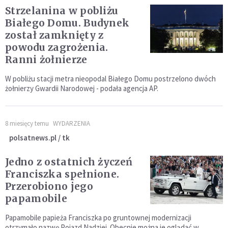
Strzelanina w pobliżu
Białego Domu. Budynek
został zamknięty z
powodu zagrożenia.
Ranni żołnierze
W pobliżu stacji metra nieopodal Białego Domu postrzelono dwóch
żołnierzy Gwardii Narodowej - podała agencja AP.
8 miesięcy temu
WYDARZENIA
polsatnews.pl / tk
Jedno z ostatnich życzeń
Franciszka spełnione.
Przerobiono jego
papamobile
Papamobile papieża Franciszka po gruntownej modernizacji
otrzymało nazwę Pojazd Nadziei. Obecnie można je oglądać w