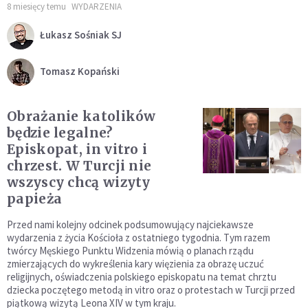
8 miesięcy temu
WYDARZENIA
Łukasz Sośniak SJ
Tomasz Kopański
Obrażanie katolików
będzie legalne?
Episkopat, in vitro i
chrzest. W Turcji nie
wszyscy chcą wizyty
papieża
Przed nami kolejny odcinek podsumowujący najciekawsze
wydarzenia z życia Kościoła z ostatniego tygodnia. Tym razem
twórcy Męskiego Punktu Widzenia mówią o planach rządu
zmierzających do wykreślenia kary więzienia za obrazę uczuć
religijnych, oświadczenia polskiego episkopatu na temat chrztu
dziecka poczętego metodą in vitro oraz o protestach w Turcji przed
piątkową wizytą Leona XIV w tym kraju.