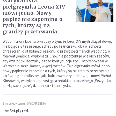
Watykanista:
pielgrzymka Leona XIV
mówi jedno. Nowy
papież nie zapomina o
tych, którzy są na
granicy przetrwania
Wybór Turcji i Libanu świadczy o tym, że Leon XIV myśli długofalowo,
nie bojąc się też przejąć schedy po Franciszku; dba o jedności
chrześcijan, o stabilności regionu, o przyszłości małych wspólnot, o
rolę watykańskiej dyplomacji. Choć nie potrzebuje wielkich gestów,
aby działać skutecznie, jest to kontynuacja stylu, który pokazał w
Watykanie: mniej kamer, więcej rozmów. Ta pielgrzymka mówi jedno:
nowy papież nie zapomina o tych, którzy są na granicy przetrwania —
zarówno geograficznej, jak i kulturowej czy duchowej - mówi Michał
Kłosowski, watykanista, zastępca redaktora naczelnego „Wszystko
co Najważniejsze”, dziennikarz i publicysta.
8 miesięcy temu
WYDARZENIA
rmf24.pl / red.