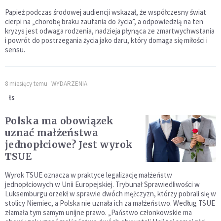
Papież podczas środowej audiencji wskazał, że współczesny świat
cierpi na „chorobę braku zaufania do życia”, a odpowiedzią na ten
kryzys jest odwaga rodzenia, nadzieja płynąca ze zmartwychwstania
i powrót do postrzegania życia jako daru, który domaga się miłości i
sensu.
8 miesięcy temu
WYDARZENIA
łs
Polska ma obowiązek
uznać małżeństwa
jednopłciowe? Jest wyrok
TSUE
Wyrok TSUE oznacza w praktyce legalizację małżeństw
jednopłciowych w Unii Europejskiej. Trybunał Sprawiedliwości w
Luksemburgu orzekł w sprawie dwóch mężczyzn, którzy pobrali się w
stolicy Niemiec, a Polska nie uznała ich za małżeństwo. Według TSUE
złamała tym samym unijne prawo. „Państwo członkowskie ma