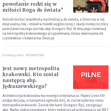
powołanie rodzi się w
miłości Boga do świata”
Kościół ma być wspólnotą wychodzącą do świata, a Deon ma w tej
misji ważną rolę – mówił w homilii wygłoszonej z okazji ósmej rocznicy
powstania naszego portalu abp Grzegorz Ryś. W dniu jego nominacji
na metropolitę krakowskiego przypominamy słowa skierowane do
czytelników i redaktorów Deon.pl.
8 miesięcy temu
WYDARZENIA
Jest nowy metropolita
krakowski. Kto został
następcą abp.
Jędraszewskiego?
Archidiecezja krakowska ma nowego ordynariusza. Papież Leon XIV
podjął decyzję, a nuncjatura ogłosiła dziś, że został wybrany nowy
metropolita krakowski. Został nim kard. Grzegorz Ryś, zastępując
abp. Marka Jędraszewskiego, który pełnił urząd ordynariusza od 2017