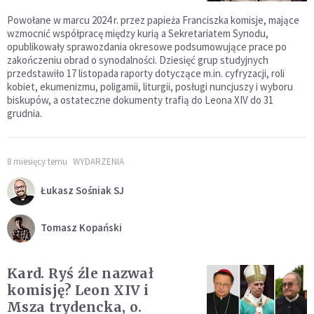
Powołane w marcu 2024 r. przez papieża Franciszka komisje, mające
wzmocnić współpracę między kurią a Sekretariatem Synodu,
opublikowały sprawozdania okresowe podsumowujące prace po
zakończeniu obrad o synodalności. Dziesięć grup studyjnych
przedstawiło 17 listopada raporty dotyczące m.in. cyfryzacji, roli
kobiet, ekumenizmu, poligamii, liturgii, posługi nuncjuszy i wyboru
biskupów, a ostateczne dokumenty trafią do Leona XIV do 31
grudnia.
8 miesięcy temu
WYDARZENIA
Łukasz Sośniak SJ
Tomasz Kopański
Kard. Ryś źle nazwał
komisję? Leon XIV i
Msza trydencka, o.