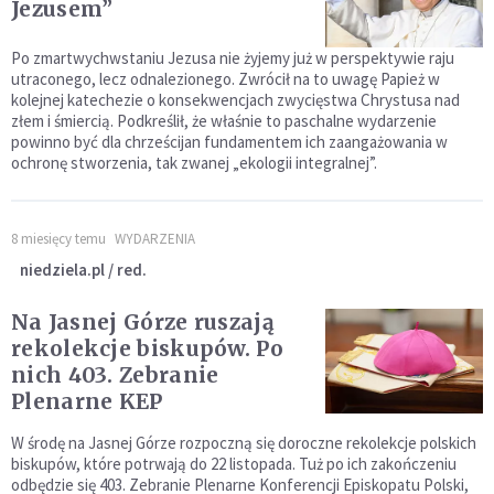
Jezusem”
Po zmartwychwstaniu Jezusa nie żyjemy już w perspektywie raju
utraconego, lecz odnalezionego. Zwrócił na to uwagę Papież w
kolejnej katechezie o konsekwencjach zwycięstwa Chrystusa nad
złem i śmiercią. Podkreślił, że właśnie to paschalne wydarzenie
powinno być dla chrześcijan fundamentem ich zaangażowania w
ochronę stworzenia, tak zwanej „ekologii integralnej”.
8 miesięcy temu
WYDARZENIA
niedziela.pl / red.
Na Jasnej Górze ruszają
rekolekcje biskupów. Po
nich 403. Zebranie
Plenarne KEP
W środę na Jasnej Górze rozpoczną się doroczne rekolekcje polskich
biskupów, które potrwają do 22 listopada. Tuż po ich zakończeniu
odbędzie się 403. Zebranie Plenarne Konferencji Episkopatu Polski,