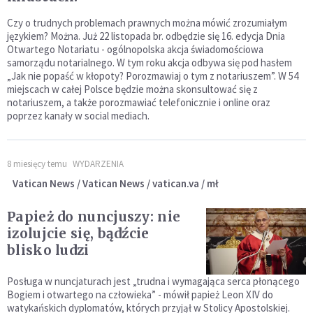
Czy o trudnych problemach prawnych można mówić zrozumiałym
językiem? Można. Już 22 listopada br. odbędzie się 16. edycja Dnia
Otwartego Notariatu - ogólnopolska akcja świadomościowa
samorządu notarialnego. W tym roku akcja odbywa się pod hasłem
„Jak nie popaść w kłopoty? Porozmawiaj o tym z notariuszem”. W 54
miejscach w całej Polsce będzie można skonsultować się z
notariuszem, a także porozmawiać telefonicznie i online oraz
poprzez kanały w social mediach.
8 miesięcy temu
WYDARZENIA
Vatican News / Vatican News / vatican.va / mł
Papież do nuncjuszy: nie
izolujcie się, bądźcie
blisko ludzi
Posługa w nuncjaturach jest „trudna i wymagająca serca płonącego
Bogiem i otwartego na człowieka” - mówił papież Leon XIV do
watykańskich dyplomatów, których przyjął w Stolicy Apostolskiej.