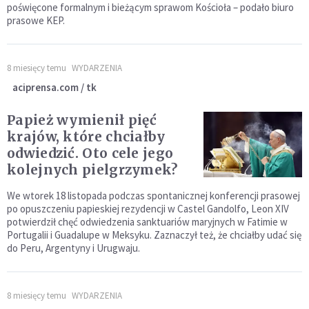
poświęcone formalnym i bieżącym sprawom Kościoła – podało biuro
prasowe KEP.
8 miesięcy temu
WYDARZENIA
aciprensa.com / tk
Papież wymienił pięć
krajów, które chciałby
odwiedzić. Oto cele jego
kolejnych pielgrzymek?
We wtorek 18 listopada podczas spontanicznej konferencji prasowej
po opuszczeniu papieskiej rezydencji w Castel Gandolfo, Leon XIV
potwierdził chęć odwiedzenia sanktuariów maryjnych w Fatimie w
Portugalii i Guadalupe w Meksyku. Zaznaczył też, że chciałby udać się
do Peru, Argentyny i Urugwaju.
8 miesięcy temu
WYDARZENIA