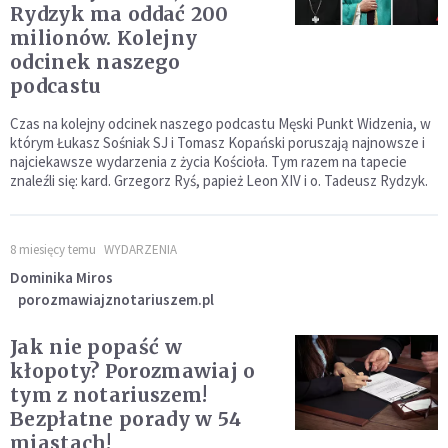
Rydzyk ma oddać 200
milionów. Kolejny
odcinek naszego
podcastu
Czas na kolejny odcinek naszego podcastu Męski Punkt Widzenia, w
którym Łukasz Sośniak SJ i Tomasz Kopański poruszają najnowsze i
najciekawsze wydarzenia z życia Kościoła. Tym razem na tapecie
znaleźli się: kard. Grzegorz Ryś, papież Leon XIV i o. Tadeusz Rydzyk.
8 miesięcy temu
WYDARZENIA
Dominika Miros
porozmawiajznotariuszem.pl
Jak nie popaść w
kłopoty? Porozmawiaj o
tym z notariuszem!
Bezpłatne porady w 54
miastach!