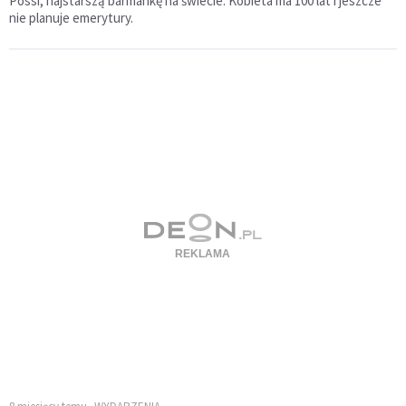
Possi, najstarszą barmankę na świecie. Kobieta ma 100 lat i jeszcze
nie planuje emerytury.