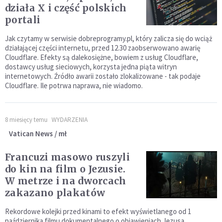
działa X i część polskich
portali
Jak czytamy w serwisie dobreprogramy.pl, który zalicza się do wciąż
działającej części internetu, przed 12.30 zaobserwowano awarię
Cloudflare. Efekty są dalekosiężne, bowiem z usług Cloudflare,
dostawcy usług sieciowych, korzysta jedna piąta witryn
internetowych. Źródło awarii zostało zlokalizowane - tak podaje
Cloudflare. Ile potrwa naprawa, nie wiadomo.
8 miesięcy temu
WYDARZENIA
Vatican News / mł
Francuzi masowo ruszyli
do kin na film o Jezusie.
W metrze i na dworcach
zakazano plakatów
Rekordowe kolejki przed kinami to efekt wyświetlanego od 1
października filmu dokumentalnego o objawieniach Jezusa