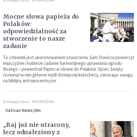
8 miesięcy temu
WYDARZENIA
Mocne słowa papieża do
Polaków:
odpowiedzialność za
stworzenie to nasze
zadanie
To człowiek jest ukoronowaniem stworzenia. Sam Stwórca powierzył
mężczyźnie i kobiecie zadanie harmonijnego uprawiania ogrodu
Bożego – powiedział Papież w słowie do Polaków. Ojciec Święty
rozwinął w nim główne myśli dzisiejszej katechezy, zwracając uwagę
na biblijny antropocentryzm.
8 miesięcy temu
WYDARZENIA
Vatican News/dm
„Raj już nie utracony,
lecz odnaleziony z