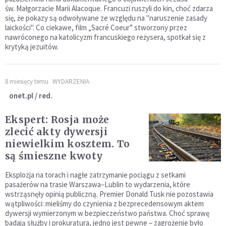
św. Małgorzacie Marii Alacoque. Francuzi ruszyli do kin, choć zdarza
się, że pokazy są odwoływane ze względu na "naruszenie zasady
laickości". Co ciekawe, film „Sacré Coeur” stworzony przez
nawróconego na katolicyzm francuskiego reżysera, spotkał się z
krytyką jezuitów.
8 miesięcy temu
WYDARZENIA
onet.pl / red.
Ekspert: Rosja może
zlecić akty dywersji
niewielkim kosztem. To
są śmieszne kwoty
Eksplozja na torach i nagłe zatrzymanie pociągu z setkami
pasażerów na trasie Warszawa–Lublin to wydarzenia, które
wstrząsnęły opinią publiczną. Premier Donald Tusk nie pozostawia
wątpliwości: mieliśmy do czynienia z bezprecedensowym aktem
dywersji wymierzonym w bezpieczeństwo państwa. Choć sprawę
badają służby i prokuratura, jedno jest pewne – zagrożenie było