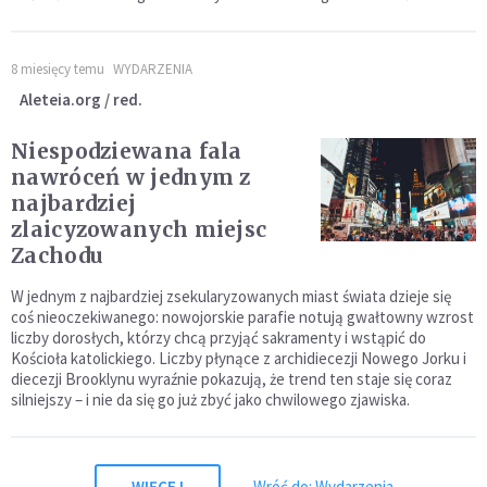
8 miesięcy temu
WYDARZENIA
Aleteia.org / red.
Niespodziewana fala
nawróceń w jednym z
najbardziej
zlaicyzowanych miejsc
Zachodu
W jednym z najbardziej zsekularyzowanych miast świata dzieje się
coś nieoczekiwanego: nowojorskie parafie notują gwałtowny wzrost
liczby dorosłych, którzy chcą przyjąć sakramenty i wstąpić do
Kościoła katolickiego. Liczby płynące z archidiecezji Nowego Jorku i
diecezji Brooklynu wyraźnie pokazują, że trend ten staje się coraz
silniejszy – i nie da się go już zbyć jako chwilowego zjawiska.
WIĘCEJ
Wróć do: Wydarzenia