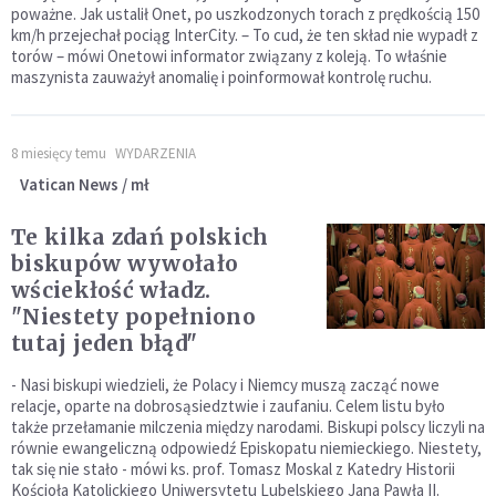
poważne. Jak ustalił Onet, po uszkodzonych torach z prędkością 150
km/h przejechał pociąg InterCity. – To cud, że ten skład nie wypadł z
torów – mówi Onetowi informator związany z koleją. To właśnie
maszynista zauważył anomalię i poinformował kontrolę ruchu.
8 miesięcy temu
WYDARZENIA
Vatican News / mł
Te kilka zdań polskich
biskupów wywołało
wściekłość władz.
"Niestety popełniono
tutaj jeden błąd"
- Nasi biskupi wiedzieli, że Polacy i Niemcy muszą zacząć nowe
relacje, oparte na dobrosąsiedztwie i zaufaniu. Celem listu było
także przełamanie milczenia między narodami. Biskupi polscy liczyli na
równie ewangeliczną odpowiedź Episkopatu niemieckiego. Niestety,
tak się nie stało - mówi ks. prof. Tomasz Moskal z Katedry Historii
Kościoła Katolickiego Uniwersytetu Lubelskiego Jana Pawła II.