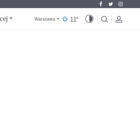
11
°
cej
Warszawa