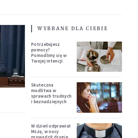
WYBRANE DLA CIEBIE
Potrzebujesz
pomocy?
Pomodlimy się w
Twojej intencji
Skuteczna
modlitwa w
sprawach trudnych
i beznadziejnych
W dzień odprawiał
Mszę, w nocy
prowadził drugie