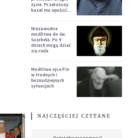
życie. Przełożony
kazał mu opuścić
zakon
Niezawodna
modlitwa do św.
Szarbela. Po 9
dniach mogą dziać
się cuda
Modlitwa ojca Pio
w trudnych i
beznadziejnych
sytuacjach
NAJCZĘŚCIEJ CZYTANE
Potrzebujesz pomocy?