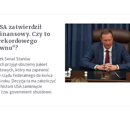
SA zatwierdził
finansowy. Czy to
 rekordowego
ownu”?
łek Senat Stanów
h przyjął obszerny pakiet
towych, który ma zapewnić
 rządu federalnego do końca
6 roku. Decyzja ta ma zakończyć
 historii USA zamknięcie
i, tzw. government shutdown.