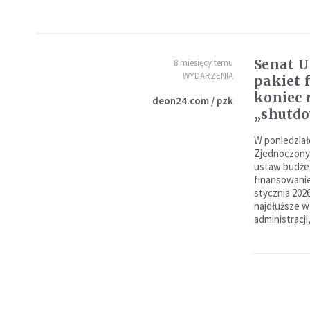
Senat U
8 miesięcy temu
WYDARZENIA
pakiet 
koniec
deon24.com / pzk
„shutd
W poniedzia
Zjednoczonyc
ustaw budże
finansowanie
stycznia 202
najdłuższe w
administracj