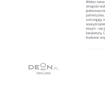
Wobec narast
wrogości wob
jednoznaczni
patriotyzmu. 
ostrzegają: 
wywyższanie
innych – nie j
karykaturą. 
budować wspó