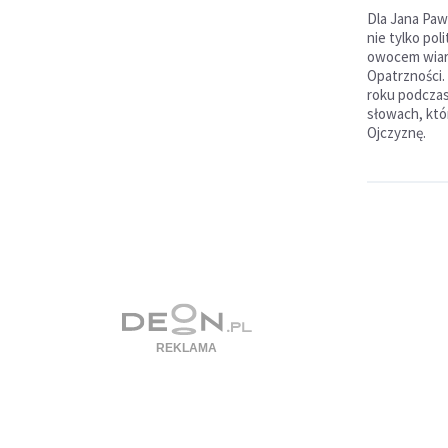
Dla Jana Pawł
nie tylko pol
owocem wiary,
Opatrzności.
roku podczas
słowach, któ
Ojczyznę.