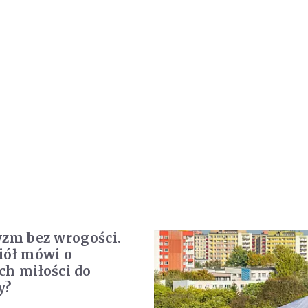
yzm bez wrogości.
iół mówi o
ch miłości do
y?