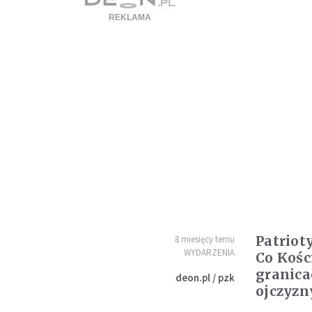
Patriot
8 miesięcy temu
WYDARZENIA
Co Kośc
granica
deon.pl / pzk
ojczyzn