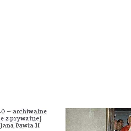
980 – archiwalne
e z prywatnej
 Jana Pawła II