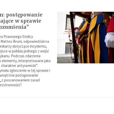
n: postępowanie
ające w sprawie
ozumienia"
ra Prasowego Stolicy
, Matteo Bruni, odpowiedział na
nnikarzy dotyczące incydentu,
ejsce w pobliżu jednego z wejść
ykanu. Podczas zdarzenia
 elementy, interpretowane jako
charakter antysemicki”.
ymała zgłoszenie w tej sprawie i
wnętrzne postępowanie
e „z poszanowaniem zasad
ezstronności”.