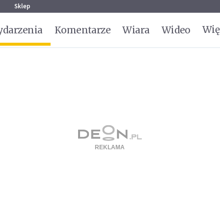
g
Sklep
Wię
darzenia
Komentarze
Wiara
Wideo