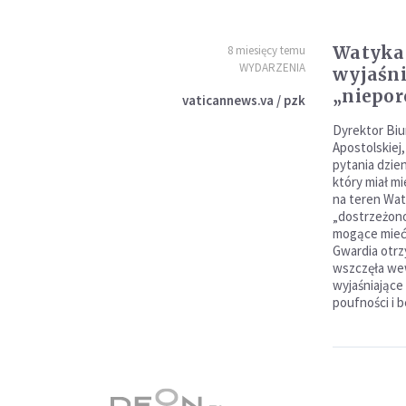
Watyka
8 miesięcy temu
WYDARZENIA
wyjaśni
„niepor
vaticannews.va / pzk
Dyrektor Biu
Apostolskiej
pytania dzie
który miał mi
na teren Wat
„dostrzeżono
mogące mieć 
Gwardia otrz
wszczęła we
wyjaśniając
poufności i b