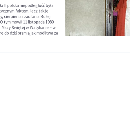
a II polska niepodległość była
itycznym faktem, lecz także
 cierpienia i zaufania Bożej
 O tym mówił 11 listopada 1980
 Mszy Świętej w Watykanie – w
re do dziś brzmią jak modlitwa za