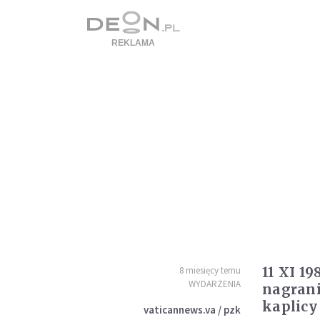
11 XI 1
8 miesięcy temu
WYDARZENIA
nagrani
kaplicy
vaticannews.va / pzk