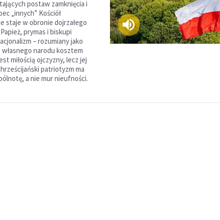
ających postaw zamknięcia i
ec „innych” Kościół
e staje w obronie dojrzałego
Papież, prymas i biskupi
nacjonalizm – rozumiany jako
 własnego narodu kosztem
est miłością ojczyzny, lecz jej
Chrześcijański patriotyzm ma
lnotę, a nie mur nieufności.