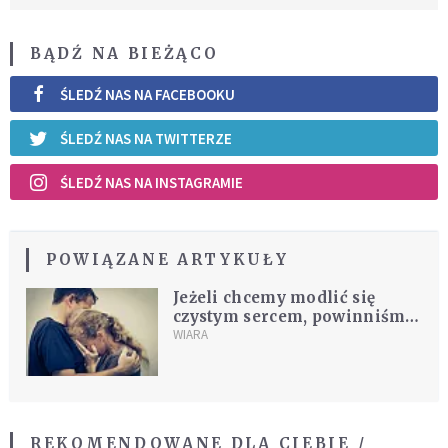
BĄDŹ NA BIEŻĄCO
ŚLEDŹ NAS NA FACEBOOKU
ŚLEDŹ NAS NA TWITTERZE
ŚLEDŹ NAS NA INSTAGRAMIE
POWIĄZANE ARTYKUŁY
Jeżeli chcemy modlić się
czystym sercem, powinniśmy
być ekspertami od
WIARA
przebaczania
REKOMENDOWANE DLA CIEBIE /