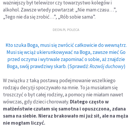
ważniejszy był telewizor czy towarzystwo kolegów i
alkohol. Zawsze wtedy powtarzał: „Nie mam czasu…”,
„Tego nie da się zrobić…”, „Rób sobie sama”.
DEON.PL POLECA
Kto szuka Boga, musi się zwrócić całkowicie do wewnątrz.
Musi się wciąż ukierunkowywać na Boga, zawsze mieć Go
przed oczyma i wytrwale zapominać o sobie, aż znajdzie
Boga, swój prawdziwy skarb. (Sprawdź:
Rozwój duchowy
)
W związku z taką postawą podejmowanie wszelkiego
rodzaju decyzji spoczywało na mnie. To ja musiałam się
troszczyć o byt całej rodziny, a pomocy nie miałam nawet
wówczas, gdy dzieci chorowały.
Dlatego często w
małżeństwie czułam się samotna i opuszczona, zdana
sama na siebie. Nieraz brakowało mi już sił, ale na męża
nie mogłam liczyć.