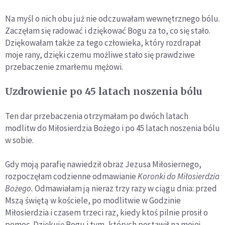
Na myśl o nich obu już nie odczuwałam wewnętrznego bólu.
Zaczęłam się radować i dziękować Bogu za to, co się stało.
Dziękowałam także za tego człowieka, który rozdrapał
moje rany, dzięki czemu możliwe stało się prawdziwe
przebaczenie zmarłemu mężowi.
Uzdrowienie po 45 latach noszenia bólu
Ten dar przebaczenia otrzymałam po dwóch latach
modlitw do Miłosierdzia Bożego i po 45 latach noszenia bólu
w sobie.
Gdy moją parafię nawiedził obraz Jezusa Miłosiernego,
rozpoczęłam codzienne odmawianie
Koronki
do Miłosierdzia
Bożego
.
Odmawiałam ją nieraz trzy razy w ciągu dnia: przed
Mszą świętą w kościele, po modlitwie w Godzinie
Miłosierdzia i czasem trzeci raz, kiedy ktoś pilnie prosił o
pomoc. Dziękuję Bogu i tym, których postawił na mojej