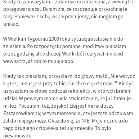
Kiedy to zauważyłam, czułam się rozdrażniona, a wewnątrz
potęgował się żal. Byłam zła, że rozdrapuje przyschnięte
rany. Ponieważ z sobą współpracujemy, nie mogłam go
unikać.
W Wielkim Tygodniu 2009 roku sytuacja stała się nie do
zniesienia. Po rozpoczęciu porannej modlitwy płakałam
przez godzinę albo dłużej. Wielki ból rozrywał mnie od
wewnątrz, aż robiło mi się słabo.
Kiedy tak płakałam, przyszła mi do głowy myśl: „Nie wstydź
się łez, Jezus jest przy tobie, On chce cię uzdrowić”. Kiedyś
usłyszałam te słowa podczas rekolekcji, w których brałam
udział. W pewnym momencie stwierdziłam, że już brakuje
mi łez. Poczułam też, że jakoś lżej jest mi na duszy.
Zastanowiłam się w tym momencie, czy jeszcze odczuwam
żal do mojego męża. Okazało się, że NIE! Moje uczucia do
tego drugiego człowieka też się zmieniły. To było
niesamowite.