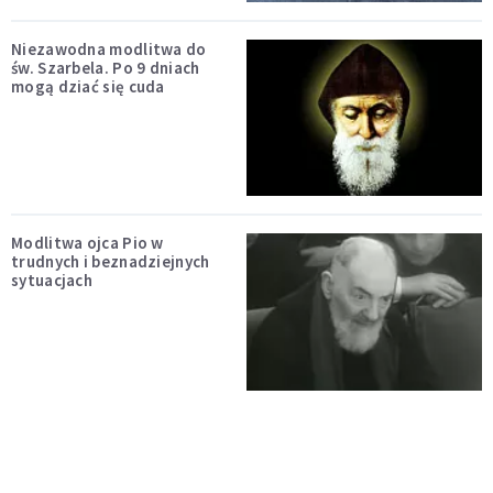
Niezawodna modlitwa do
św. Szarbela. Po 9 dniach
mogą dziać się cuda
Modlitwa ojca Pio w
trudnych i beznadziejnych
sytuacjach