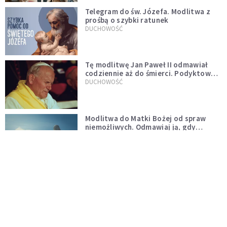
Telegram do św. Józefa. Modlitwa z
prośbą o szybki ratunek
DUCHOWOŚĆ
Tę modlitwę Jan Paweł II odmawiał
codziennie aż do śmierci. Podyktował
mu ją ojciec
DUCHOWOŚĆ
Modlitwa do Matki Bożej od spraw
niemożliwych. Odmawiaj ją, gdy
wszystko idzie źle
DUCHOWOŚĆ
Kościół wobec UFO. Wiara nie wyklucza
życia pozaziemskiego
KOŚCIÓŁ