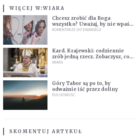
WIĘCEJ W:
WIARA
Chcesz zrobić dla Boga
wszystko? Uważaj, by nie wpaść
w groźną pułapkę
KOMENTARZE DO EWANGELII
Kard. Krajewski: codziennie
zrób jedną rzecz. Zobaczysz, co
stanie się z twoim życiem
WIARA
Góry Tabor są po to, by
odważnie iść przez doliny
DUCHOWOŚĆ
SKOMENTUJ ARTYKUŁ