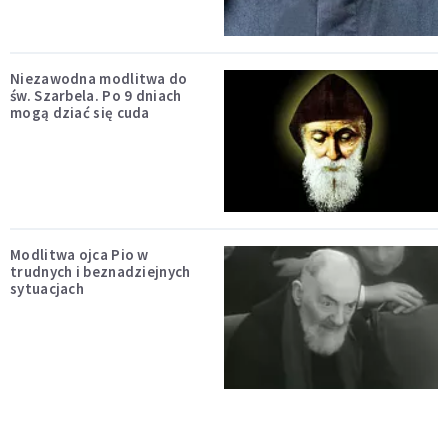
Niezawodna modlitwa do
św. Szarbela. Po 9 dniach
mogą dziać się cuda
Modlitwa ojca Pio w
trudnych i beznadziejnych
sytuacjach