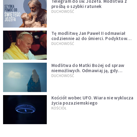
Telegram do św. Józefa. Modlitwa z
prośbą o szybki ratunek
DUCHOWOŚĆ
Tę modlitwę Jan Paweł II odmawiał
codziennie aż do śmierci. Podyktował
mu ją ojciec
DUCHOWOŚĆ
Modlitwa do Matki Bożej od spraw
niemożliwych. Odmawiaj ją, gdy
wszystko idzie źle
DUCHOWOŚĆ
Kościół wobec UFO. Wiara nie wyklucza
życia pozaziemskiego
KOŚCIÓŁ