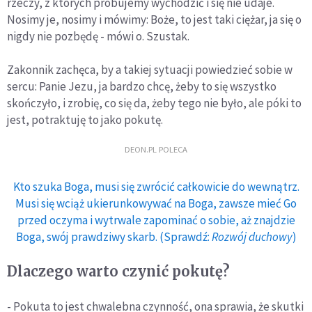
rzeczy, z których próbujemy wychodzić i się nie udaje.
Nosimy je, nosimy i mówimy: Boże, to jest taki ciężar, ja się o
nigdy nie pozbędę - mówi o. Szustak.
Zakonnik zachęca, by a takiej sytuacji powiedzieć sobie w
sercu: Panie Jezu, ja bardzo chcę, żeby to się wszystko
skończyło, i zrobię, co się da, żeby tego nie było, ale póki to
jest, potraktuję to jako pokutę.
DEON.PL POLECA
Kto szuka Boga, musi się zwrócić całkowicie do wewnątrz.
Musi się wciąż ukierunkowywać na Boga, zawsze mieć Go
przed oczyma i wytrwale zapominać o sobie, aż znajdzie
Boga, swój prawdziwy skarb. (Sprawdź:
Rozwój duchowy
)
Dlaczego warto czynić pokutę?
- Pokuta to jest chwalebna czynność, ona sprawia, że skutki