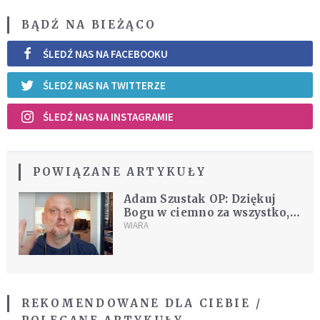
BĄDŹ NA BIEŻĄCO
ŚLEDŹ NAS NA FACEBOOKU
ŚLEDŹ NAS NA TWITTERZE
ŚLEDŹ NAS NA INSTAGRAMIE
POWIĄZANE ARTYKUŁY
Adam Szustak OP: Dziękuj
Bogu w ciemno za wszystko,
co się wydarzy, nie wiedząc, co
WIARA
to będzie
REKOMENDOWANE DLA CIEBIE /