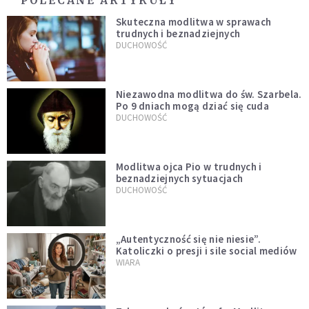
POLECANE ARTYKUŁY
Skuteczna modlitwa w sprawach
trudnych i beznadziejnych
DUCHOWOŚĆ
Niezawodna modlitwa do św. Szarbela.
Po 9 dniach mogą dziać się cuda
DUCHOWOŚĆ
Modlitwa ojca Pio w trudnych i
beznadziejnych sytuacjach
DUCHOWOŚĆ
„Autentyczność się nie niesie”.
Katoliczki o presji i sile social mediów
WIARA