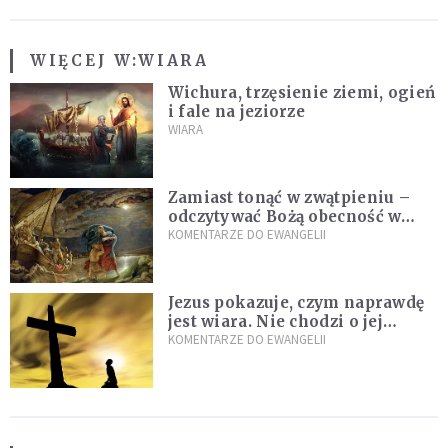
WIĘCEJ W:
WIARA
Wichura, trzęsienie ziemi, ogień
i fale na jeziorze
WIARA
Zamiast tonąć w zwątpieniu –
odczytywać Bożą obecność w
burzach codziennego życia
KOMENTARZE DO EWANGELII
Jezus pokazuje, czym naprawdę
jest wiara. Nie chodzi o jej
wielkość
KOMENTARZE DO EWANGELII