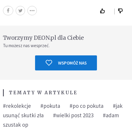
Tworzymy DEON.pl dla Ciebie
Tu możesz nas wesprzeć.
WSPOMÓŻ NAS
TEMATY W ARTYKULE
#rekolekcje
#pokuta
#po co pokuta
#jak
usunąć skutki zła
#wielki post 2023
#adam
szustak op