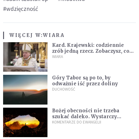
#wdzięczność
WIĘCEJ W:
WIARA
Kard. Krajewski: codziennie
zrób jedną rzecz. Zobaczysz, co
stanie się z twoim życiem
WIARA
Góry Tabor są po to, by
odważnie iść przez doliny
DUCHOWOŚĆ
Bożej obecności nie trzeba
szukać daleko. Wystarczy
nauczyć się słuchać
KOMENTARZE DO EWANGELII