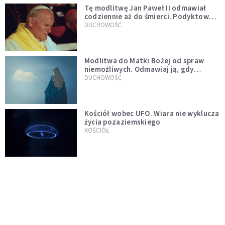
Tę modlitwę Jan Paweł II odmawiał
codziennie aż do śmierci. Podyktował
mu ją ojciec
DUCHOWOŚĆ
Modlitwa do Matki Bożej od spraw
niemożliwych. Odmawiaj ją, gdy
wszystko idzie źle
DUCHOWOŚĆ
Kościół wobec UFO. Wiara nie wyklucza
życia pozaziemskiego
KOŚCIÓŁ