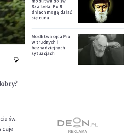
modlitwa do św.
Szarbela. Po 9
dniach mogą dziać
się cuda
Modlitwa ojca Pio
w trudnych i
beznadziejnych
sytuacjach
dobry?
cie św.
s daje