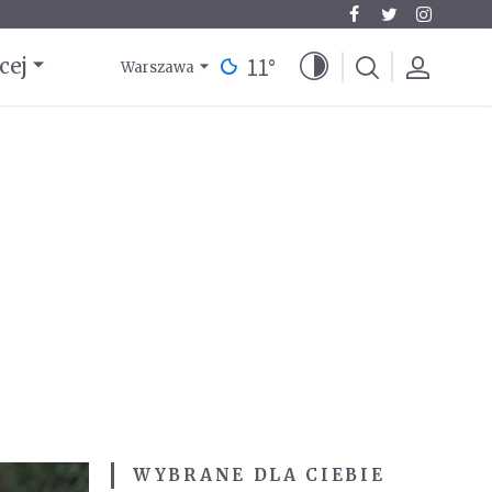
11
°
cej
Warszawa
WYBRANE DLA CIEBIE