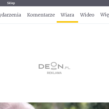
g
Sklep
Wię
darzenia
Komentarze
Wiara
Wideo