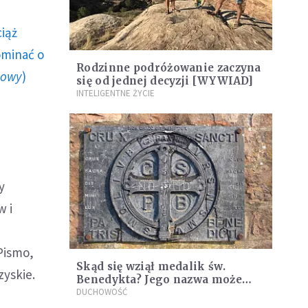
ciąż
ominać o
Rodzinne podróżowanie zaczyna
howy
)
się od jednej decyzji [WYWIAD]
INTELIGENTNE ŻYCIE
y
w i
Pismo,
Skąd się wziął medalik św.
zyskie.
Benedykta? Jego nazwa może
dziwić
DUCHOWOŚĆ