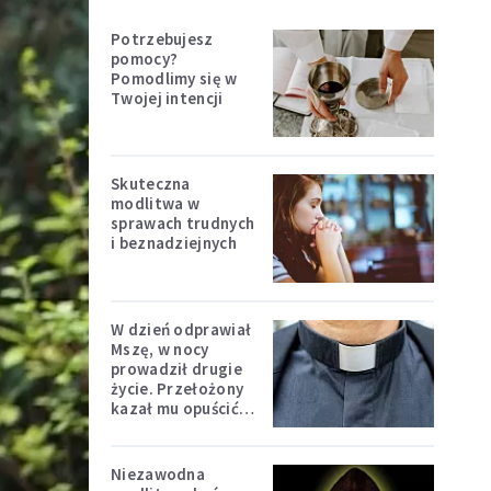
Potrzebujesz
pomocy?
Pomodlimy się w
Twojej intencji
Skuteczna
modlitwa w
sprawach trudnych
i beznadziejnych
W dzień odprawiał
Mszę, w nocy
prowadził drugie
życie. Przełożony
kazał mu opuścić
zakon
Niezawodna