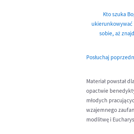
Kto szuka Bo
ukierunkowywać n
sobie, aż znaj
Posłuchaj poprzedn
Materiał powstał dl
opactwie benedykty
młodych pracującyc
wzajemnego zaufani
modlitwę i Eucharys