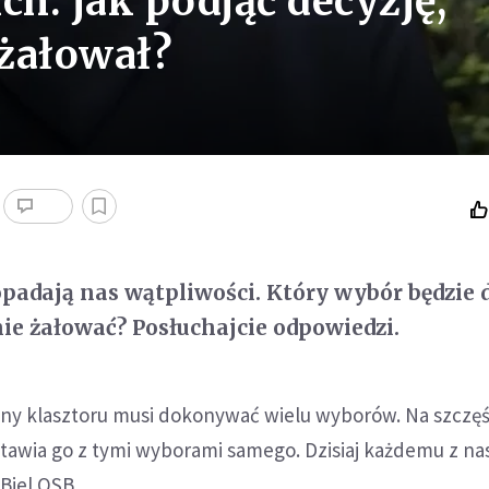
h: jak podjąć decyzję,
 żałował?
opadają nas wątpliwości. Który wybór będzie 
nie żałować? Posłuchajcie odpowiedzi.
ony klasztoru musi dokonywać wielu wyborów. Na szczęś
tawia go z tymi wyborami samego. Dzisiaj każdemu z na
Biel OSB.