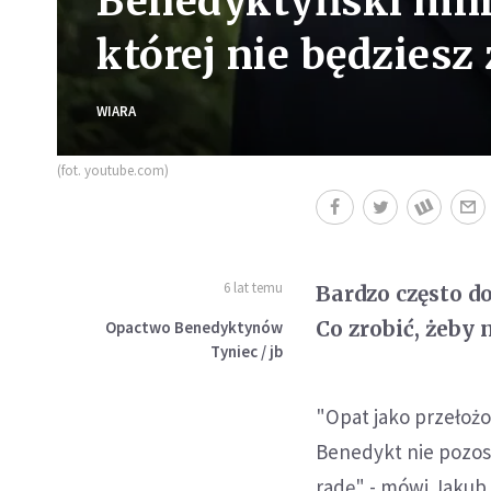
Benedyktyński mnic
której nie będziesz
WIARA
(fot. youtube.com)
6 lat temu
Bardzo często d
Co zrobić, żeby 
Opactwo Benedyktynów
Tyniec / jb
"Opat jako przełoż
Benedykt nie pozos
radę" - mówi Jakub 