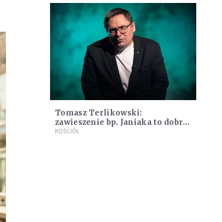
Tomasz Terlikowski:
zawieszenie bp. Janiaka to dobra
decyzja, ale bez przełomu
KOŚCIÓŁ