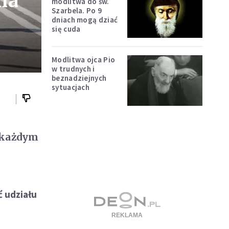
na
modlitwa do św.
Szarbela. Po 9
dniach mogą dziać
się cuda
Modlitwa ojca Pio
w trudnych i
beznadziejnych
sytuacjach
a każdym
ć udziału