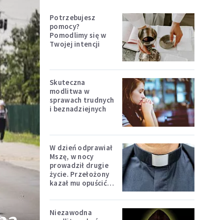
Potrzebujesz
pomocy?
Pomodlimy się w
Twojej intencji
Skuteczna
modlitwa w
sprawach trudnych
i beznadziejnych
W dzień odprawiał
Mszę, w nocy
prowadził drugie
życie. Przełożony
kazał mu opuścić
zakon
Niezawodna