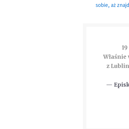
sobie, aż znaj
19
Właśnie 
z Lubli
— Epis