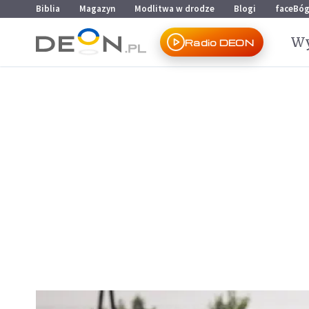
Przejdź do menu głównego
Przejdź do treści
Biblia
Magazyn
Modlitwa w drodze
Blogi
faceBó
Wy
Radio DEON