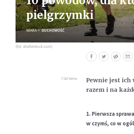
10 powodów, dla kt
pielgrzymki
WIARA
DUCHOWOŚĆ
(fot. shutterstock.com)
7 lat temu
Pewnie jest ich 
razem i na każd
1. Pierwsza sprawa,
w czymś, co w ogóle