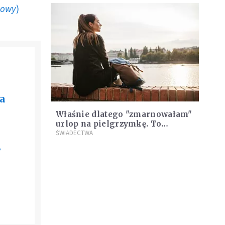
howy
)
a
Właśnie dlatego "zmarnowałam"
urlop na pielgrzymkę. To
najpiękniejszy czas w ciągu roku
ŚWIADECTWA
8