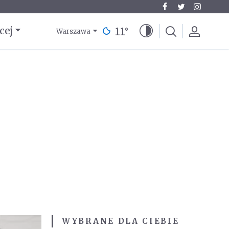
11
°
cej
Warszawa
WYBRANE DLA CIEBIE