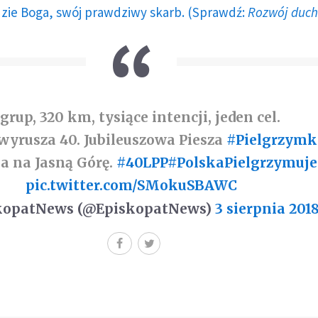
dzie Boga, swój prawdziwy skarb. (Sprawdź:
Rozwój duc
 grup, 320 km, tysiące intencji, jeden cel.
wyrusza 40. Jubileuszowa Piesza
#Pielgrzymk
na na Jasną Górę.
#40LPP
#PolskaPielgrzymuje
pic.twitter.com/SMokuSBAWC
kopatNews (@EpiskopatNews)
3 sierpnia 201