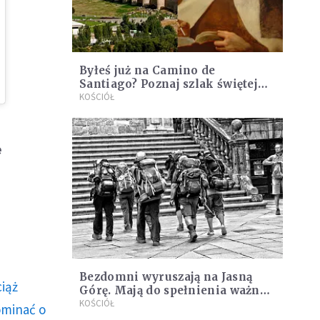
Byłeś już na Camino de
Santiago? Poznaj szlak świętej
Teresy
KOŚCIÓŁ
e
Bezdomni wyruszają na Jasną
ciąż
Górę. Mają do spełnienia ważną
misję
KOŚCIÓŁ
ominać o