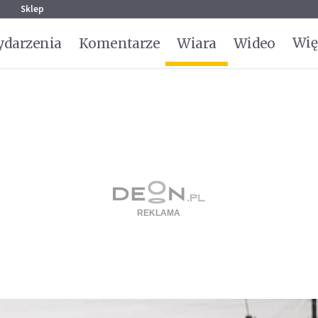
g
Sklep
Wię
darzenia
Komentarze
Wiara
Wideo